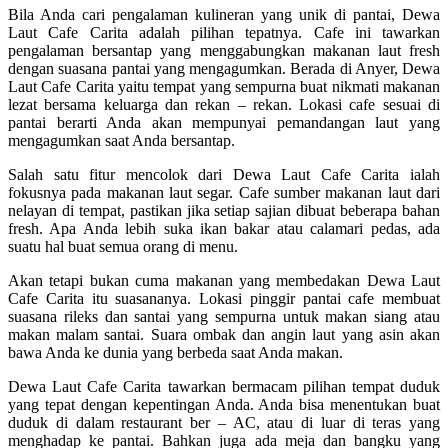
Bila Anda cari pengalaman kulineran yang unik di pantai, Dewa
Laut Cafe Carita adalah pilihan tepatnya. Cafe ini tawarkan
pengalaman bersantap yang menggabungkan makanan laut fresh
dengan suasana pantai yang mengagumkan. Berada di Anyer, Dewa
Laut Cafe Carita yaitu tempat yang sempurna buat nikmati makanan
lezat bersama keluarga dan rekan – rekan. Lokasi cafe sesuai di
pantai berarti Anda akan mempunyai pemandangan laut yang
mengagumkan saat Anda bersantap.
Salah satu fitur mencolok dari Dewa Laut Cafe Carita ialah
fokusnya pada makanan laut segar. Cafe sumber makanan laut dari
nelayan di tempat, pastikan jika setiap sajian dibuat beberapa bahan
fresh. Apa Anda lebih suka ikan bakar atau calamari pedas, ada
suatu hal buat semua orang di menu.
Akan tetapi bukan cuma makanan yang membedakan Dewa Laut
Cafe Carita itu suasananya. Lokasi pinggir pantai cafe membuat
suasana rileks dan santai yang sempurna untuk makan siang atau
makan malam santai. Suara ombak dan angin laut yang asin akan
bawa Anda ke dunia yang berbeda saat Anda makan.
Dewa Laut Cafe Carita tawarkan bermacam pilihan tempat duduk
yang tepat dengan kepentingan Anda. Anda bisa menentukan buat
duduk di dalam restaurant ber – AC, atau di luar di teras yang
menghadap ke pantai. Bahkan juga ada meja dan bangku yang