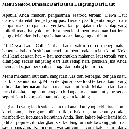
Menu Seafood Dimasak Dari Bahan Langsung Dari Laut
Apabila Anda mencari pengalaman seafood terbaik, Dewa Laut
Cafe Carita ialah tempat yang pas. Berada pas di pantai anyer, cafe
tempat makan di pantai anyer tawarkan pengalaman bersantap yang
unik di mana banyak tamu bisa mencicipi menu makanan laut fresh
yang diolah dari beberapa bahan secara langsung dari laut.
Di Dewa Laut Cafe Carita, kami yakin cuma menggunakan
beberapa bahan fresh buat membuat menu makanan laut kami. Koki
ahli kami dengan hati – hati menentukan makanan laut terbaik yang
ditangkap secara langsung dari laut setiap hari, pastikan jika Anda
mendapat sajian berkualitas tinggi dan paling beraroma.
Menu makanan laut kami sangatlah luas dan berbagai, dengan suatu
hal buat semua orang. Mulai dengan sup seafood terkenal kami yang
dibuat dari bermacam bahan makanan laut fresh. Makanan laut kami
mesti dicoba, tampilkan beragam hidangan makanan laut yang sedap
seperti ikan bakar, calamari, udang, dan kepiting.
bagi anda yang lebih suka sajian makanan laut yang lebih tradisionil,
kami punya beragam pilihan ikan bakar yang tentunya akan
memberikan kepuasan keinginan Anda. Ikan kakap bakar kami ialah
pilihan populer, dihidangkan sisi kentang tumbuk bawang putih dan
sayur panggang. Kami pun tawarkan cumi – cumi bakar dan udang