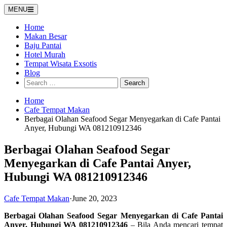
Skip
MENU
to
content
Home
Makan Besar
Baju Pantai
Hotel Murah
Tempat Wisata Exsotis
Blog
Search
for:
Home
Cafe Tempat Makan
Berbagai Olahan Seafood Segar Menyegarkan di Cafe Pantai
Anyer, Hubungi WA 081210912346
Berbagai Olahan Seafood Segar
Menyegarkan di Cafe Pantai Anyer,
Hubungi WA 081210912346
Cafe Tempat Makan
·
June 20, 2023
Berbagai Olahan Seafood Segar Menyegarkan di Cafe Pantai
Anyer, Hubungi WA 081210912346
– Bila Anda mencari tempat