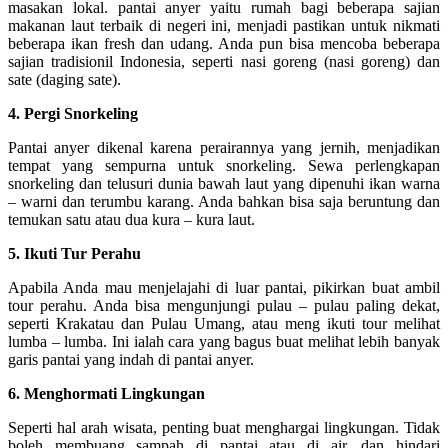
masakan lokal. pantai anyer yaitu rumah bagi beberapa sajian
makanan laut terbaik di negeri ini, menjadi pastikan untuk nikmati
beberapa ikan fresh dan udang. Anda pun bisa mencoba beberapa
sajian tradisionil Indonesia, seperti nasi goreng (nasi goreng) dan
sate (daging sate).
4. Pergi Snorkeling
Pantai anyer dikenal karena perairannya yang jernih, menjadikan
tempat yang sempurna untuk snorkeling. Sewa perlengkapan
snorkeling dan telusuri dunia bawah laut yang dipenuhi ikan warna
– warni dan terumbu karang. Anda bahkan bisa saja beruntung dan
temukan satu atau dua kura – kura laut.
5. Ikuti Tur Perahu
Apabila Anda mau menjelajahi di luar pantai, pikirkan buat ambil
tour perahu. Anda bisa mengunjungi pulau – pulau paling dekat,
seperti Krakatau dan Pulau Umang, atau meng ikuti tour melihat
lumba – lumba. Ini ialah cara yang bagus buat melihat lebih banyak
garis pantai yang indah di pantai anyer.
6. Menghormati Lingkungan
Seperti hal arah wisata, penting buat menghargai lingkungan. Tidak
boleh membuang sampah di pantai atau di air, dan hindari