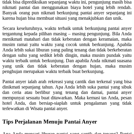
tidak bisa diprediksikan sepanjang waktu ini, pengunjung masih bisa
nikmati pantai dan menggunakan biaya hotel yang lebih rendah.
Banyak orang pun nikmati berkunjung pantai anyer sepanjang ini
karena hujan bisa membuat situasi yang menakjubkan dan unik.
Secara keseluruhnya, waktu terbaik untuk berkunjung pantai anyer
tergantung kepada pilihan masing – masing pengunjung. Bila Anda
menikmati matahari dan tidak keberatan dengan keramaian, maka
musim ramai yaitu waktu yang cocok untuk berkunjung. Apabila
Anda lebih sukai liburan yang paling tenang dan tidak berkeberatan
dengan suhu yang sedikit lebih dingin, maka musim pundak yaitu
waktu terbaik untuk berkunjung. Dan apabila Anda nikmati suasana
yang unik dan tidak keberatan dengan hujan, maka musim
penghujan merupakan waktu terbaik buat berkunjung.
Pantai anyer ialah arah rekreasi yang cantik dan terkenal yang bisa
dinikmati sepanjang tahun. Apa Anda lebih suka pantai yang sibuk
dan ceria atau berlibur yang tenang dan damai, pantai anyer
mempunyai sesuatu buat ditawarkan. Maka kemasi tas Anda, pesan
hotel Anda, dan bersiap-siaplah untuk pengalaman yang tidak
terlewatkan di Wisata pantai anyer.
Tips Perjalanan Menuju Pantai Anyer
Apa Anda mencari liburan pantai yang cantik dan tenang? Pantai