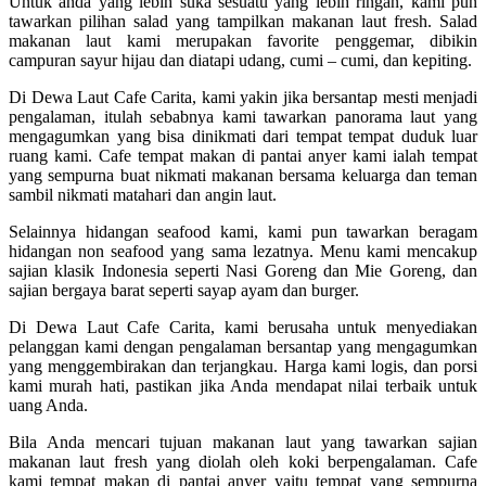
Untuk anda yang lebih suka sesuatu yang lebih ringan, kami pun
tawarkan pilihan salad yang tampilkan makanan laut fresh. Salad
makanan laut kami merupakan favorite penggemar, dibikin
campuran sayur hijau dan diatapi udang, cumi – cumi, dan kepiting.
Di Dewa Laut Cafe Carita, kami yakin jika bersantap mesti menjadi
pengalaman, itulah sebabnya kami tawarkan panorama laut yang
mengagumkan yang bisa dinikmati dari tempat tempat duduk luar
ruang kami. Cafe tempat makan di pantai anyer kami ialah tempat
yang sempurna buat nikmati makanan bersama keluarga dan teman
sambil nikmati matahari dan angin laut.
Selainnya hidangan seafood kami, kami pun tawarkan beragam
hidangan non seafood yang sama lezatnya. Menu kami mencakup
sajian klasik Indonesia seperti Nasi Goreng dan Mie Goreng, dan
sajian bergaya barat seperti sayap ayam dan burger.
Di Dewa Laut Cafe Carita, kami berusaha untuk menyediakan
pelanggan kami dengan pengalaman bersantap yang mengagumkan
yang menggembirakan dan terjangkau. Harga kami logis, dan porsi
kami murah hati, pastikan jika Anda mendapat nilai terbaik untuk
uang Anda.
Bila Anda mencari tujuan makanan laut yang tawarkan sajian
makanan laut fresh yang diolah oleh koki berpengalaman. Cafe
kami tempat makan di pantai anyer yaitu tempat yang sempurna