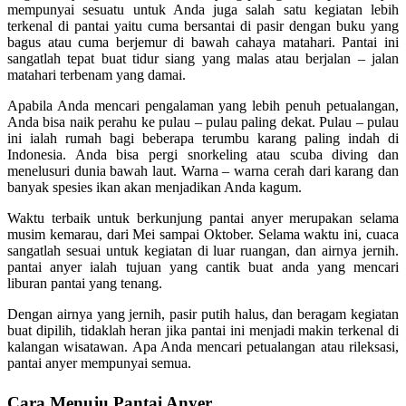
mempunyai sesuatu untuk Anda juga salah satu kegiatan lebih
terkenal di pantai yaitu cuma bersantai di pasir dengan buku yang
bagus atau cuma berjemur di bawah cahaya matahari. Pantai ini
sangatlah tepat buat tidur siang yang malas atau berjalan – jalan
matahari terbenam yang damai.
Apabila Anda mencari pengalaman yang lebih penuh petualangan,
Anda bisa naik perahu ke pulau – pulau paling dekat. Pulau – pulau
ini ialah rumah bagi beberapa terumbu karang paling indah di
Indonesia. Anda bisa pergi snorkeling atau scuba diving dan
menelusuri dunia bawah laut. Warna – warna cerah dari karang dan
banyak spesies ikan akan menjadikan Anda kagum.
Waktu terbaik untuk berkunjung pantai anyer merupakan selama
musim kemarau, dari Mei sampai Oktober. Selama waktu ini, cuaca
sangatlah sesuai untuk kegiatan di luar ruangan, dan airnya jernih.
pantai anyer ialah tujuan yang cantik buat anda yang mencari
liburan pantai yang tenang.
Dengan airnya yang jernih, pasir putih halus, dan beragam kegiatan
buat dipilih, tidaklah heran jika pantai ini menjadi makin terkenal di
kalangan wisatawan. Apa Anda mencari petualangan atau rileksasi,
pantai anyer mempunyai semua.
Cara Menuju Pantai Anyer