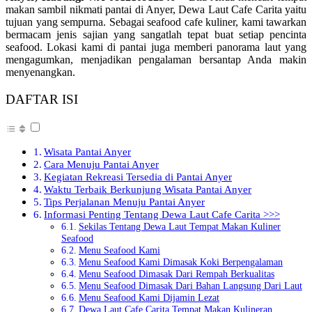
makan sambil nikmati pantai di Anyer, Dewa Laut Cafe Carita yaitu
tujuan yang sempurna. Sebagai seafood cafe kuliner, kami tawarkan
bermacam jenis sajian yang sangatlah tepat buat setiap pencinta
seafood. Lokasi kami di pantai juga memberi panorama laut yang
mengagumkan, menjadikan pengalaman bersantap Anda makin
menyenangkan.
DAFTAR ISI
Wisata Pantai Anyer
Cara Menuju Pantai Anyer
Kegiatan Rekreasi Tersedia di Pantai Anyer
Waktu Terbaik Berkunjung Wisata Pantai Anyer
Tips Perjalanan Menuju Pantai Anyer
Informasi Penting Tentang Dewa Laut Cafe Carita >>>
Sekilas Tentang Dewa Laut Tempat Makan Kuliner
Seafood
Menu Seafood Kami
Menu Seafood Kami Dimasak Koki Berpengalaman
Menu Seafood Dimasak Dari Rempah Berkualitas
Menu Seafood Dimasak Dari Bahan Langsung Dari Laut
Menu Seafood Kami Dijamin Lezat
Dewa Laut Cafe Carita Tempat Makan Kulineran