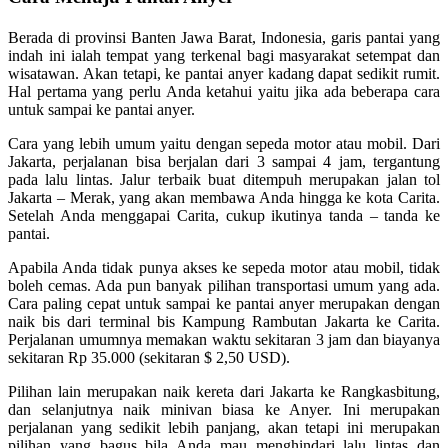
Berada di provinsi Banten Jawa Barat, Indonesia, garis pantai yang
indah ini ialah tempat yang terkenal bagi masyarakat setempat dan
wisatawan. Akan tetapi, ke pantai anyer kadang dapat sedikit rumit.
Hal pertama yang perlu Anda ketahui yaitu jika ada beberapa cara
untuk sampai ke pantai anyer.
Cara yang lebih umum yaitu dengan sepeda motor atau mobil. Dari
Jakarta, perjalanan bisa berjalan dari 3 sampai 4 jam, tergantung
pada lalu lintas. Jalur terbaik buat ditempuh merupakan jalan tol
Jakarta – Merak, yang akan membawa Anda hingga ke kota Carita.
Setelah Anda menggapai Carita, cukup ikutinya tanda – tanda ke
pantai.
Apabila Anda tidak punya akses ke sepeda motor atau mobil, tidak
boleh cemas. Ada pun banyak pilihan transportasi umum yang ada.
Cara paling cepat untuk sampai ke pantai anyer merupakan dengan
naik bis dari terminal bis Kampung Rambutan Jakarta ke Carita.
Perjalanan umumnya memakan waktu sekitaran 3 jam dan biayanya
sekitaran Rp 35.000 (sekitaran $ 2,50 USD).
Pilihan lain merupakan naik kereta dari Jakarta ke Rangkasbitung,
dan selanjutnya naik minivan biasa ke Anyer. Ini merupakan
perjalanan yang sedikit lebih panjang, akan tetapi ini merupakan
pilihan yang bagus bila Anda mau menghindari lalu lintas dan