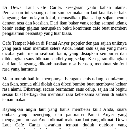
Di Dewa Laut Cafe Carita, kesegaran yaitu bahan utama.
Perusahaan ini senang dalam sumber makanan laut kualitas terbaik
langsung dari nelayan lokal, memastikan jika setiap sajian penuh
dengan rasa dan keaslian. Dari ikan bakar yang sedap sampai udang
berair, setiap gigitan merupakan bukti komitmen cafe buat memberi
pengalaman bersantap yang luar biasa.
Cafe Tempat Makan di Pantai Anyer populer dengan sajian uniknya
yang pasti akan memikat selera Anda. Salah satu sajian yang mesti
dicoba yaitu menu seafood kami, yang disiapkan sempurna dan
dihidangkan saus bikinan sendiri yang sedap. Kesegaran ditangkap
dari laut langsung, dikombinasikan rasa berasap, membuat simfoni
rasa yang harmonis.
Menu murah hati ini mempunyai beragam jenis udang, cumi-cumi,
dan ikan, semua ahli diolah dan diberi bumbu buat membawa keluar
rasa alami. Dibarengi secara bermacam saus celup, sajian ini begitu
sesuai buat berbagi dan membuat rasa kebersama-samaan di antara
teman makan.
Bayangkan angin laut yang halus membelai kulit Anda, suara
ombak yang menerjang, dan panorama Pantai Anyer yang
mengagumkan saat Anda nikmati makanan laut yang nikmat. Dewa
Laut Cafe Carita tawarkan tempat duduk outdoor yang