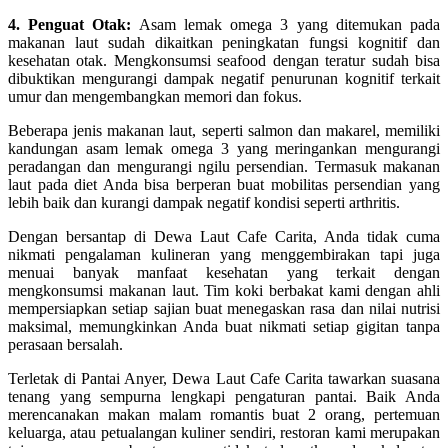
4. Penguat Otak:
Asam lemak omega 3 yang ditemukan pada
makanan laut sudah dikaitkan peningkatan fungsi kognitif dan
kesehatan otak. Mengkonsumsi seafood dengan teratur sudah bisa
dibuktikan mengurangi dampak negatif penurunan kognitif terkait
umur dan mengembangkan memori dan fokus.
Beberapa jenis makanan laut, seperti salmon dan makarel, memiliki
kandungan asam lemak omega 3 yang meringankan mengurangi
peradangan dan mengurangi ngilu persendian. Termasuk makanan
laut pada diet Anda bisa berperan buat mobilitas persendian yang
lebih baik dan kurangi dampak negatif kondisi seperti arthritis.
Dengan bersantap di Dewa Laut Cafe Carita, Anda tidak cuma
nikmati pengalaman kulineran yang menggembirakan tapi juga
menuai banyak manfaat kesehatan yang terkait dengan
mengkonsumsi makanan laut. Tim koki berbakat kami dengan ahli
mempersiapkan setiap sajian buat menegaskan rasa dan nilai nutrisi
maksimal, memungkinkan Anda buat nikmati setiap gigitan tanpa
perasaan bersalah.
Terletak di Pantai Anyer, Dewa Laut Cafe Carita tawarkan suasana
tenang yang sempurna lengkapi pengaturan pantai. Baik Anda
merencanakan makan malam romantis buat 2 orang, pertemuan
keluarga, atau petualangan kuliner sendiri, restoran kami merupakan