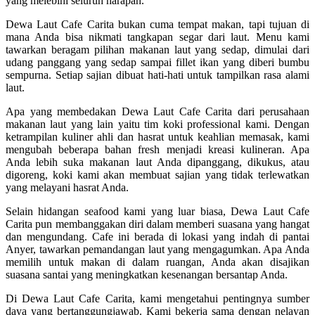
yang melebihi seluruh harapan.
Dewa Laut Cafe Carita bukan cuma tempat makan, tapi tujuan di
mana Anda bisa nikmati tangkapan segar dari laut. Menu kami
tawarkan beragam pilihan makanan laut yang sedap, dimulai dari
udang panggang yang sedap sampai fillet ikan yang diberi bumbu
sempurna. Setiap sajian dibuat hati-hati untuk tampilkan rasa alami
laut.
Apa yang membedakan Dewa Laut Cafe Carita dari perusahaan
makanan laut yang lain yaitu tim koki professional kami. Dengan
ketrampilan kuliner ahli dan hasrat untuk keahlian memasak, kami
mengubah beberapa bahan fresh menjadi kreasi kulineran. Apa
Anda lebih suka makanan laut Anda dipanggang, dikukus, atau
digoreng, koki kami akan membuat sajian yang tidak terlewatkan
yang melayani hasrat Anda.
Selain hidangan seafood kami yang luar biasa, Dewa Laut Cafe
Carita pun membanggakan diri dalam memberi suasana yang hangat
dan mengundang. Cafe ini berada di lokasi yang indah di pantai
Anyer, tawarkan pemandangan laut yang mengagumkan. Apa Anda
memilih untuk makan di dalam ruangan, Anda akan disajikan
suasana santai yang meningkatkan kesenangan bersantap Anda.
Di Dewa Laut Cafe Carita, kami mengetahui pentingnya sumber
daya yang bertanggungjawab. Kami bekerja sama dengan nelayan