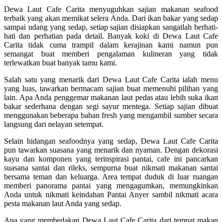
Dewa Laut Cafe Carita menyuguhkan sajian makanan seafood
terbaik yang akan memikat selera Anda. Dari ikan bakar yang sedap
sampai udang yang sedap, setiap sajian disiapkan sangatlah berhati-
hati dan perhatian pada detail. Banyak koki di Dewa Laut Cafe
Carita tidak cuma trampil dalam kerajinan kami namun pun
semangat buat memberi pengalaman kulineran yang tidak
terlewatkan buat banyak tamu kami.
Salah satu yang menarik dari Dewa Laut Cafe Carita ialah menu
yang luas, tawarkan bermacam sajian buat memenuhi pilihan yang
lain. Apa Anda penggemar makanan laut pedas atau lebih suka ikan
bakar sederhana dengan segi sayur mentega. Setiap sajian dibuat
menggunakan beberapa bahan fresh yang mengambil sumber secara
langsung dari nelayan setempat.
Selain hidangan seafoodnya yang sedap, Dewa Laut Cafe Carita
pun tawarkan suasana yang menarik dan nyaman. Dengan dekorasi
kayu dan komponen yang terinspirasi pantai, cafe ini pancarkan
suasana santai dan rileks, sempurna buat nikmati makanan santai
bersama teman dan keluarga. Area tempat duduk di luar ruangan
memberi panorama pantai yang mengagumkan, memungkinkan
Anda untuk nikmati keindahan Pantai Anyer sambil nikmati acara
pesta makanan laut Anda yang sedap.
Apa yang membedakan Dewa Laut Cafe Carita dari tempat makan