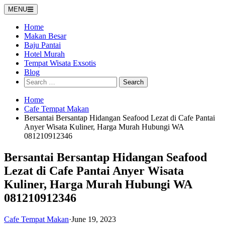
Skip
MENU
to
content
Home
Makan Besar
Baju Pantai
Hotel Murah
Tempat Wisata Exsotis
Blog
Search
for:
Home
Cafe Tempat Makan
Bersantai Bersantap Hidangan Seafood Lezat di Cafe Pantai
Anyer Wisata Kuliner, Harga Murah Hubungi WA
081210912346
Bersantai Bersantap Hidangan Seafood
Lezat di Cafe Pantai Anyer Wisata
Kuliner, Harga Murah Hubungi WA
081210912346
Cafe Tempat Makan
·
June 19, 2023