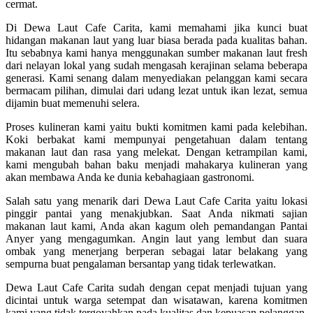
cermat.
Di Dewa Laut Cafe Carita, kami memahami jika kunci buat
hidangan makanan laut yang luar biasa berada pada kualitas bahan.
Itu sebabnya kami hanya menggunakan sumber makanan laut fresh
dari nelayan lokal yang sudah mengasah kerajinan selama beberapa
generasi. Kami senang dalam menyediakan pelanggan kami secara
bermacam pilihan, dimulai dari udang lezat untuk ikan lezat, semua
dijamin buat memenuhi selera.
Proses kulineran kami yaitu bukti komitmen kami pada kelebihan.
Koki berbakat kami mempunyai pengetahuan dalam tentang
makanan laut dan rasa yang melekat. Dengan ketrampilan kami,
kami mengubah bahan baku menjadi mahakarya kulineran yang
akan membawa Anda ke dunia kebahagiaan gastronomi.
Salah satu yang menarik dari Dewa Laut Cafe Carita yaitu lokasi
pinggir pantai yang menakjubkan. Saat Anda nikmati sajian
makanan laut kami, Anda akan kagum oleh pemandangan Pantai
Anyer yang mengagumkan. Angin laut yang lembut dan suara
ombak yang menerjang berperan sebagai latar belakang yang
sempurna buat pengalaman bersantap yang tidak terlewatkan.
Dewa Laut Cafe Carita sudah dengan cepat menjadi tujuan yang
dicintai untuk warga setempat dan wisatawan, karena komitmen
kami yang tidak tergoyahkan pada kualitas dan kepuasan pelanggan.