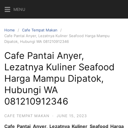
Skip
MENU
to
content
Home
Cafe Tempat Makan
Cafe Pantai Anyer, Lezatnya Kuliner Seafood Harga Mampu
Dipatok, Hubungi WA 081210912346
Cafe Pantai Anyer,
Lezatnya Kuliner Seafood
Harga Mampu Dipatok,
Hubungi WA
081210912346
CAFE TEMPAT MAKAN
·
JUNE 15, 2023
Cafe Pantai Anyer, Lezatnya Kuliner Seafood Harga