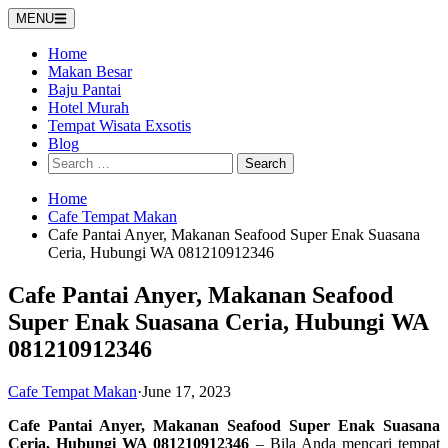
Skip
MENU
to
content
Home
Makan Besar
Baju Pantai
Hotel Murah
Tempat Wisata Exsotis
Blog
Search
for:
Home
Cafe Tempat Makan
Cafe Pantai Anyer, Makanan Seafood Super Enak Suasana
Ceria, Hubungi WA 081210912346
Cafe Pantai Anyer, Makanan Seafood
Super Enak Suasana Ceria, Hubungi WA
081210912346
Cafe Tempat Makan
·
June 17, 2023
Cafe Pantai Anyer, Makanan Seafood Super Enak Suasana
Ceria, Hubungi WA 081210912346
– Bila Anda mencari tempat