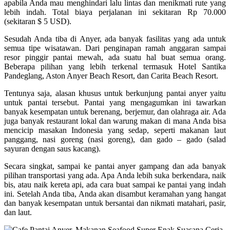
apabila Anda mau menghindari lalu lintas dan menikmati rute yang
lebih indah. Total biaya perjalanan ini sekitaran Rp 70.000
(sekitaran $ 5 USD).
Sesudah Anda tiba di Anyer, ada banyak fasilitas yang ada untuk
semua tipe wisatawan. Dari penginapan ramah anggaran sampai
resor pinggir pantai mewah, ada suatu hal buat semua orang.
Beberapa pilihan yang lebih terkenal termasuk Hotel Santika
Pandeglang, Aston Anyer Beach Resort, dan Carita Beach Resort.
Tentunya saja, alasan khusus untuk berkunjung pantai anyer yaitu
untuk pantai tersebut. Pantai yang mengagumkan ini tawarkan
banyak kesempatan untuk berenang, berjemur, dan olahraga air. Ada
juga banyak restaurant lokal dan warung makan di mana Anda bisa
mencicip masakan Indonesia yang sedap, seperti makanan laut
panggang, nasi goreng (nasi goreng), dan gado – gado (salad
sayuran dengan saus kacang).
Secara singkat, sampai ke pantai anyer gampang dan ada banyak
pilihan transportasi yang ada. Apa Anda lebih suka berkendara, naik
bis, atau naik kereta api, ada cara buat sampai ke pantai yang indah
ini. Setelah Anda tiba, Anda akan disambut keramahan yang hangat
dan banyak kesempatan untuk bersantai dan nikmati matahari, pasir,
dan laut.