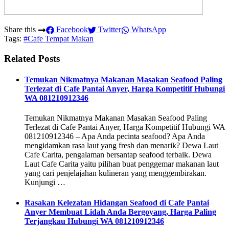
Share this
Facebook
Twitter
WhatsApp
Tags:
#Cafe Tempat Makan
Related Posts
Temukan Nikmatnya Makanan Masakan Seafood Paling
Terlezat di Cafe Pantai Anyer, Harga Kompetitif Hubungi
WA 081210912346
Temukan Nikmatnya Makanan Masakan Seafood Paling
Terlezat di Cafe Pantai Anyer, Harga Kompetitif Hubungi WA
081210912346 – Apa Anda pecinta seafood? Apa Anda
mengidamkan rasa laut yang fresh dan menarik? Dewa Laut
Cafe Carita, pengalaman bersantap seafood terbaik. Dewa
Laut Cafe Carita yaitu pilihan buat penggemar makanan laut
yang cari penjelajahan kulineran yang menggembirakan.
Kunjungi …
Rasakan Kelezatan Hidangan Seafood di Cafe Pantai
Anyer Membuat Lidah Anda Bergoyang, Harga Paling
Terjangkau Hubungi WA 081210912346