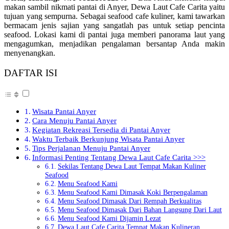
makan sambil nikmati pantai di Anyer, Dewa Laut Cafe Carita yaitu
tujuan yang sempurna. Sebagai seafood cafe kuliner, kami tawarkan
bermacam jenis sajian yang sangatlah pas untuk setiap pencinta
seafood. Lokasi kami di pantai juga memberi panorama laut yang
mengagumkan, menjadikan pengalaman bersantap Anda makin
menyenangkan.
DAFTAR ISI
Wisata Pantai Anyer
Cara Menuju Pantai Anyer
Kegiatan Rekreasi Tersedia di Pantai Anyer
Waktu Terbaik Berkunjung Wisata Pantai Anyer
Tips Perjalanan Menuju Pantai Anyer
Informasi Penting Tentang Dewa Laut Cafe Carita >>>
Sekilas Tentang Dewa Laut Tempat Makan Kuliner
Seafood
Menu Seafood Kami
Menu Seafood Kami Dimasak Koki Berpengalaman
Menu Seafood Dimasak Dari Rempah Berkualitas
Menu Seafood Dimasak Dari Bahan Langsung Dari Laut
Menu Seafood Kami Dijamin Lezat
Dewa Laut Cafe Carita Tempat Makan Kulineran