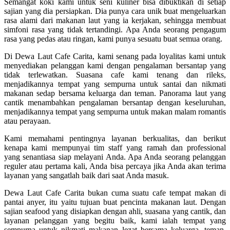
Semangat koki kami untuk seni kuliner bisa dibuktikan di setiap
sajian yang dia persiapkan. Dia punya cara unik buat mengeluarkan
rasa alami dari makanan laut yang ia kerjakan, sehingga membuat
simfoni rasa yang tidak tertandingi. Apa Anda seorang pengagum
rasa yang pedas atau ringan, kami punya sesuatu buat semua orang.
Di Dewa Laut Cafe Carita, kami senang pada loyalitas kami untuk
menyediakan pelanggan kami dengan pengalaman bersantap yang
tidak terlewatkan. Suasana cafe kami tenang dan rileks,
menjadikannya tempat yang sempurna untuk santai dan nikmati
makanan sedap bersama keluarga dan teman. Panorama laut yang
cantik menambahkan pengalaman bersantap dengan keseluruhan,
menjadikannya tempat yang sempurna untuk makan malam romantis
atau perayaan.
Kami memahami pentingnya layanan berkualitas, dan berikut
kenapa kami mempunyai tim staff yang ramah dan professional
yang senantiasa siap melayani Anda. Apa Anda seorang pelanggan
reguler atau pertama kali, Anda bisa percaya jika Anda akan terima
layanan yang sangatlah baik dari saat Anda masuk.
Dewa Laut Cafe Carita bukan cuma suatu cafe tempat makan di
pantai anyer, itu yaitu tujuan buat pencinta makanan laut. Dengan
sajian seafood yang disiapkan dengan ahli, suasana yang cantik, dan
layanan pelanggan yang begitu baik, kami ialah tempat yang
sempurna untuk nikmati makanan lezat bersama keluarga, teman,