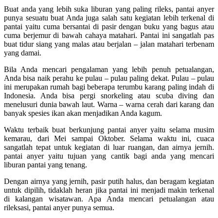
Buat anda yang lebih suka liburan yang paling rileks, pantai anyer
punya sesuatu buat Anda juga salah satu kegiatan lebih terkenal di
pantai yaitu cuma bersantai di pasir dengan buku yang bagus atau
cuma berjemur di bawah cahaya matahari. Pantai ini sangatlah pas
buat tidur siang yang malas atau berjalan – jalan matahari terbenam
yang damai.
Bila Anda mencari pengalaman yang lebih penuh petualangan,
Anda bisa naik perahu ke pulau – pulau paling dekat. Pulau – pulau
ini merupakan rumah bagi beberapa terumbu karang paling indah di
Indonesia. Anda bisa pergi snorkeling atau scuba diving dan
menelusuri dunia bawah laut. Warna – warna cerah dari karang dan
banyak spesies ikan akan menjadikan Anda kagum.
Waktu terbaik buat berkunjung pantai anyer yaitu selama musim
kemarau, dari Mei sampai Oktober. Selama waktu ini, cuaca
sangatlah tepat untuk kegiatan di luar ruangan, dan airnya jernih.
pantai anyer yaitu tujuan yang cantik bagi anda yang mencari
liburan pantai yang tenang.
Dengan airnya yang jernih, pasir putih halus, dan beragam kegiatan
untuk dipilih, tidaklah heran jika pantai ini menjadi makin terkenal
di kalangan wisatawan. Apa Anda mencari petualangan atau
rileksasi, pantai anyer punya semua.