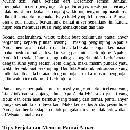
Musim sepi, yang berjalan dari Desember sampai Januari,
merupakan musim penghujan di pantai anyer. meskipun cuacanya
tidak bisa diprediksikan sepanjang waktu ini, pengunjung masih bisa
nikmati pantai dan memakai biaya hotel yang lebih rendah. Banyak
orang pun nikmati berkunjung pantai anyer sepanjang ini karena
hujan bisa membuat situasi yang menakjubkan dan unik.
Secara keseluruhnya, waktu terbaik buat berkunjung pantai anyer
tergantung kepada pilihan masing – masing pengunjung. Apabila
Anda menikmati matahari dan tidak keberatan dengan keramaian,
maka musim ramai ialah waktu yang pas untuk berkunjung. Apabila
Anda lebih sukai liburan yang paling tenang dan tidak berkeberatan
dengan suhu yang sedikit lebih dingin, maka musim pundak yaitu
waktu terbaik buat berkunjung. Dan bila Anda nikmati suasana yang
unik dan tidak keberatan dengan hujan, maka musim penghujan
yaitu waktu terbaik untuk berkunjung.
Pantai anyer merupakan arah rekreasi yang cantik dan terkenal yang
bisa dinikmati sepanjang tahun. Apa Anda lebih suka pantai yang
sibuk dan ceria atau berlibur yang tenang dan damai, pantai anyer
punya sesuatu buat ditawarkan. Maka kemasi tas Anda, pesan hotel
Anda, dan bersiap-siaplah untuk pengalaman yang tidak terlewatkan
di Wisata pantai anyer.
Tips Perjalanan Menuju Pantai Anyer