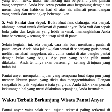
yang lebih rileks, maka memancing dan berperahu yaitu pilihan
yang sempurna. Anda bisa sewa perahu atau bergabung dengan tur
memancing dan habiskan hari di atas air, nikmati pemandangan
yang cantik dan menangkap beberapa ikan.
5. Voli Pantai dan Sepak Bola:
Buat fans olahraga, ada banyak
olahraga pantai untuk dinikmati di pantai anyer. Bola voli dan sepak
bola yaitu dua kegiatan yang lebih terkenal, memungkinkan Anda
buat bersenang – senang dan tetap aktif di pantai.
Selain kegiatan ini, ada banyak cara lain buat menikmati pantai di
pantai anyer. Anda bisa jalan – jalan santai di sepanjang garis pantai,
melihat matahari tenggelam, atau cuma santai di atas bangku pantai
dengan buku yang bagus. Apa pun yang Anda pilih untuk
dilakukan, Anda tentunya akan bersenang – senang di tujuan yang
indah ini.
Pantai anyer merupakan tujuan yang sempurna buat siapa pun yang
mencari liburan pantai yang rileks dan menggembirakan. Dengan
sangatlah banyak kegiatan wisata yang ada, Anda tidak akan pernah
kekurangan hal yang mesti dilakukan sepanjang Anda bermalam.
Waktu Terbaik Berkunjung Wisata Pantai Anyer
Pantai anyer yaitu salah satu tujuan rekreasi paling terkenal di