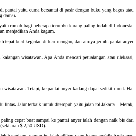
 di pantai yaitu cuma bersantai di pasir dengan buku yang bagus atau
ng damai.
yaitu rumah bagi beberapa terumbu karang paling indah di Indonesia.
 akan menjadikan Anda kagum.
epat buat kegiatan di luar ruangan, dan airnya jernih. pantai anyer
 di kalangan wisatawan. Apa Anda mencari petualangan atau rileksasi,
n wisatawan. Tetapi, ke pantai anyer kadang dapat sedikit rumit. Hal
 lintas. Jalur terbaik untuk ditempuh yaitu jalan tol Jakarta – Merak,
aling cepat buat sampai ke pantai anyer ialah dengan naik bis dari
(sekitaran $ 2,50 USD).
it lebih panjang, namun ini ialah pilihan yang bagus apabila Anda mau