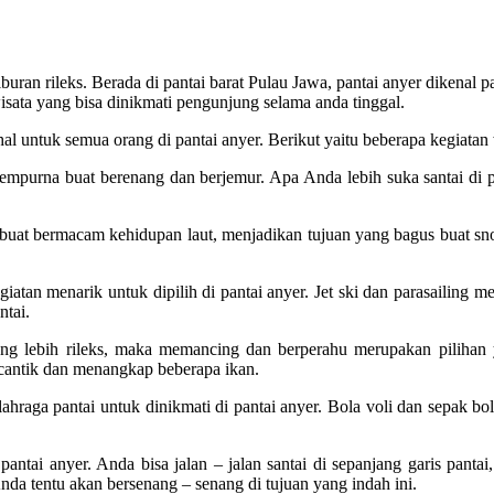
iburan rileks. Berada di pantai barat Pulau Jawa, pantai anyer dikena
wisata yang bisa dinikmati pengunjung selama anda tinggal.
l untuk semua orang di pantai anyer. Berikut yaitu beberapa kegiatan w
empurna buat berenang dan berjemur. Apa Anda lebih suka santai di pa
h buat bermacam kehidupan laut, menjadikan tujuan yang bagus buat s
iatan menarik untuk dipilih di pantai anyer. Jet ski dan parasailing
ntai.
ang lebih rileks, maka memancing dan berperahu merupakan pilihan
 cantik dan menangkap beberapa ikan.
ahraga pantai untuk dinikmati di pantai anyer. Bola voli dan sepak b
pantai anyer. Anda bisa jalan – jalan santai di sepanjang garis panta
da tentu akan bersenang – senang di tujuan yang indah ini.