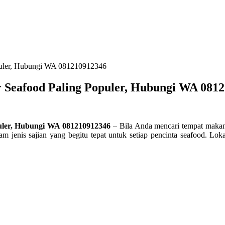
opuler, Hubungi WA 081210912346
r Seafood Paling Populer, Hubungi WA 081
puler, Hubungi WA 081210912346
– Bila Anda mencari tempat makan 
am jenis sajian yang begitu tepat untuk setiap pencinta seafood. L