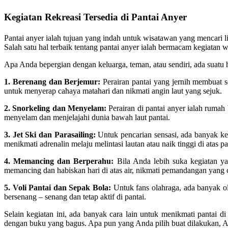
Kegiatan Rekreasi Tersedia di Pantai Anyer
Pantai anyer ialah tujuan yang indah untuk wisatawan yang mencari l
Salah satu hal terbaik tentang pantai anyer ialah bermacam kegiatan 
Apa Anda bepergian dengan keluarga, teman, atau sendiri, ada suatu ha
1. Berenang dan Berjemur:
Perairan pantai yang jernih membuat s
untuk menyerap cahaya matahari dan nikmati angin laut yang sejuk.
2. Snorkeling dan Menyelam:
Perairan di pantai anyer ialah ruma
menyelam dan menjelajahi dunia bawah laut pantai.
3. Jet Ski dan Parasailing:
Untuk pencarian sensasi, ada banyak keg
menikmati adrenalin melaju melintasi lautan atau naik tinggi di atas pa
4. Memancing dan Berperahu:
Bila Anda lebih suka kegiatan y
memancing dan habiskan hari di atas air, nikmati pemandangan yang
5. Voli Pantai dan Sepak Bola:
Untuk fans olahraga, ada banyak ol
bersenang – senang dan tetap aktif di pantai.
Selain kegiatan ini, ada banyak cara lain untuk menikmati pantai di 
dengan buku yang bagus. Apa pun yang Anda pilih buat dilakukan, An