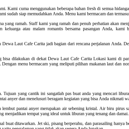
ami. Kami cuma menggunakan beberapa bahan fresh di semua hidangan 
 kami sudah siap memudahkan Anda. Menu kami bermacam dan termasuk p
na yang ramah. Staff kami yang ramah dan penuh perhatian akan men
keluarga atau malam romantis bersama pasangan Anda, kami b
 Dewa Laut Cafe Carita jadi bagian dari rencana perjalanan Anda. De
 bisa dilakukan di dekat Dewa Laut Cafe Carita Lokasi kami di pa
r. Dengan menu bermacam yang meliputi pilihan makanan laut dan non
ia. Tujuan yang cantik ini sangatlah pas buat anda yang mencari l
ntai anyer dan menelusuri beragam kegiatan yang bisa Anda nikmati wa
embut pantai anyer merupakan air sebening kristal. Air biru pirus sa
 yang menjadikan tempat yang ideal untuk liburan yang tenang dan damai.
 buat ditawarkan. Jet ski, pisang berperahu, dan parasailing hanya be
ling yaitu pengalaman yang tidak akan segera Anda lupakan.