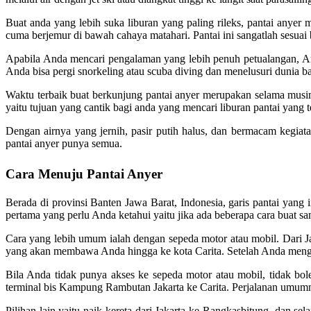
Buat anda yang lebih suka liburan yang paling rileks, pantai anyer 
cuma berjemur di bawah cahaya matahari. Pantai ini sangatlah sesuai 
Apabila Anda mencari pengalaman yang lebih penuh petualangan, Anda
Anda bisa pergi snorkeling atau scuba diving dan menelusuri dunia 
Waktu terbaik buat berkunjung pantai anyer merupakan selama musim 
yaitu tujuan yang cantik bagi anda yang mencari liburan pantai yang 
Dengan airnya yang jernih, pasir putih halus, dan bermacam kegiatan
pantai anyer punya semua.
Cara Menuju Pantai Anyer
Berada di provinsi Banten Jawa Barat, Indonesia, garis pantai yang 
pertama yang perlu Anda ketahui yaitu jika ada beberapa cara buat sa
Cara yang lebih umum ialah dengan sepeda motor atau mobil. Dari Jakar
yang akan membawa Anda hingga ke kota Carita. Setelah Anda menggap
Bila Anda tidak punya akses ke sepeda motor atau mobil, tidak bol
terminal bis Kampung Rambutan Jakarta ke Carita. Perjalanan umumn
Pilihan lain yaitu naik kereta dari Jakarta ke Rangkasbitung, dan se