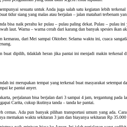
mempunyai sesuatu untuk Anda juga salah satu kegiatan lebih terkenal
buat tidur siang yang malas atau berjalan – jalan matahari terbenam ya
 bisa naik perahu ke pulau – pulau paling dekat. Pulau – pulau ini 
bawah laut. Warna – warna cerah dari karang dan banyak spesies ikan
kemarau, dari Mei sampai Oktober. Selama waktu ini, cuaca sangatlah t
tenang.
 buat dipilih, tidaklah heran jika pantai ini menjadi makin terkenal
indah ini merupakan tempat yang terkenal buat masyarakat setempat da
mpai ke pantai anyer.
ta, perjalanan bisa berjalan dari 3 sampai 4 jam, tergantung pada lalu
ai Carita, cukup ikutinya tanda – tanda ke pantai.
eh cemas. Ada pun banyak pilihan transportasi umum yang ada. Cara p
ya memakan waktu sekitaran 3 jam dan biayanya sekitaran Rp 35.000 
lanjutnya naik minivan biasa ke Anyer. Ini ialah perjalanan yang sedik