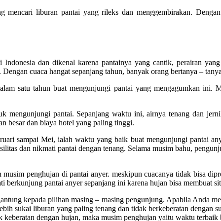
g mencari liburan pantai yang rileks dan menggembirakan. Dengan
 di Indonesia dan dikenal karena pantainya yang cantik, perairan y
. Dengan cuaca hangat sepanjang tahun, banyak orang bertanya – tanya
alam satu tahun buat mengunjungi pantai yang mengagumkan ini. Mus
uk mengunjungi pantai. Sepanjang waktu ini, airnya tenang dan jern
 besar dan biaya hotel yang paling tinggi.
ari sampai Mei, ialah waktu yang baik buat mengunjungi pantai anyer
fasilitas dan nikmati pantai dengan tenang. Selama musim bahu, pengu
 musim penghujan di pantai anyer. meskipun cuacanya tidak bisa dipre
i berkunjung pantai anyer sepanjang ini karena hujan bisa membuat si
ergantung kepada pilihan masing – masing pengunjung. Apabila Anda m
ih sukai liburan yang paling tenang dan tidak berkeberatan dengan su
k keberatan dengan hujan, maka musim penghujan yaitu waktu terbaik 