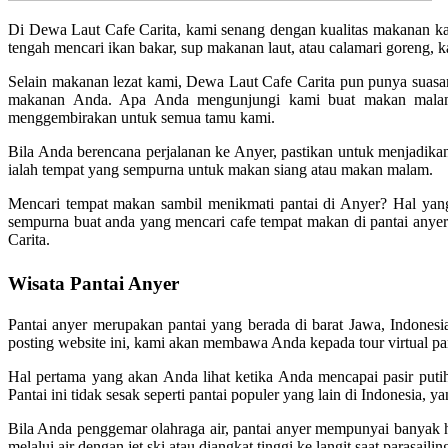
Di Dewa Laut Cafe Carita, kami senang dengan kualitas makanan k
tengah mencari ikan bakar, sup makanan laut, atau calamari goreng,
Selain makanan lezat kami, Dewa Laut Cafe Carita pun punya suasa
makanan Anda. Apa Anda mengunjungi kami buat makan malam 
menggembirakan untuk semua tamu kami.
Bila Anda berencana perjalanan ke Anyer, pastikan untuk menjadikan
ialah tempat yang sempurna untuk makan siang atau makan malam.
Mencari tempat makan sambil menikmati pantai di Anyer? Hal yang
sempurna buat anda yang mencari cafe tempat makan di pantai anye
Carita.
Wisata Pantai Anyer
Pantai anyer merupakan pantai yang berada di barat Jawa, Indones
posting website ini, kami akan membawa Anda kepada tour virtual pa
Hal pertama yang akan Anda lihat ketika Anda mencapai pasir putih l
Pantai ini tidak sesak seperti pantai populer yang lain di Indonesia,
Bila Anda penggemar olahraga air, pantai anyer mempunyai banyak hal
melalui air dengan jet ski atau diangkat tinggi ke langit saat parasai