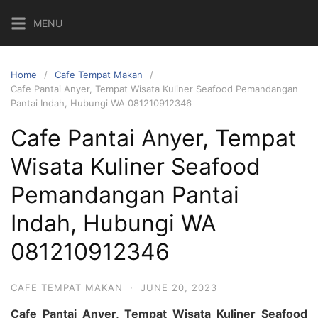
Skip
MENU
to
content
Home
Cafe Tempat Makan
Cafe Pantai Anyer, Tempat Wisata Kuliner Seafood Pemandangan
Pantai Indah, Hubungi WA 081210912346
Cafe Pantai Anyer, Tempat
Wisata Kuliner Seafood
Pemandangan Pantai
Indah, Hubungi WA
081210912346
CAFE TEMPAT MAKAN
·
JUNE 20, 2023
Cafe Pantai Anyer, Tempat Wisata Kuliner Seafood