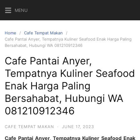
Skip
MENU
to
content
Home
Cafe Tempat Makan
Cafe Pantai Anyer, Tempatnya Kuliner Seafood Enak Harga Paling
Bersahabat, Hubungi WA 081210912346
Cafe Pantai Anyer,
Tempatnya Kuliner Seafood
Enak Harga Paling
Bersahabat, Hubungi WA
081210912346
CAFE TEMPAT MAKAN
·
JUNE 17, 2023
Cafe Pantai Anyer, Tempatnya Kuliner Seafood Enak