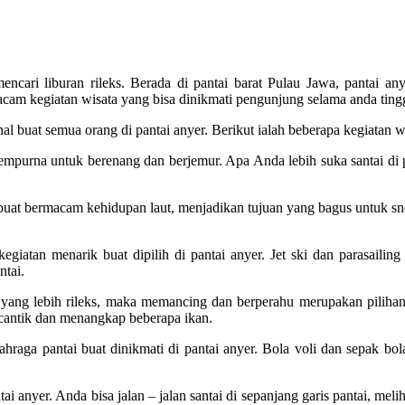
cari liburan rileks. Berada di pantai barat Pulau Jawa, pantai an
acam kegiatan wisata yang bisa dinikmati pengunjung selama anda ting
l buat semua orang di pantai anyer. Berikut ialah beberapa kegiatan wis
mpurna untuk berenang dan berjemur. Apa Anda lebih suka santai di pa
h buat bermacam kehidupan laut, menjadikan tujuan yang bagus untuk s
egiatan menarik buat dipilih di pantai anyer. Jet ski dan parasaili
ntai.
 yang lebih rileks, maka memancing dan berperahu merupakan piliha
 cantik dan menangkap beberapa ikan.
ahraga pantai buat dinikmati di pantai anyer. Bola voli dan sepak 
tai anyer. Anda bisa jalan – jalan santai di sepanjang garis pantai, me