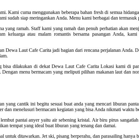
ami. Kami cuma menggunakan beberapa bahan fresh di semua hidangan 
kami sudah siap meringankan Anda. Menu kami berbagai dan termasuk pi
na yang ramah. Staff kami yang ramah dan penuh perhatian akan men
 keluarga atau malam romantis bersama pasangan Anda, kami 
an Dewa Laut Cafe Carita jadi bagian dari rencana perjalanan Anda. De
lam.
 bisa dilakukan di dekat Dewa Laut Cafe Carita Lokasi kami di pa
r. Dengan menu bermacam yang meliputi pilihan makanan laut dan non
ujuan yang cantik ini begitu sesuai buat anda yang mencari liburan 
er dan menelusuri bermacam kegiatan yang bisa Anda nikmati waktu be
but pantai anyer yaitu air sebening kristal. Air biru pirus sangatlah 
dikan tempat yang ideal buat liburan yang tenang dan damai.
 untuk ditawarkan. Jet ski, pisang berperahu, dan parasailing hanya be