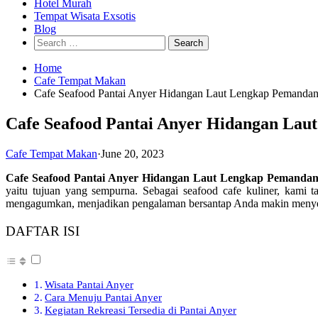
Hotel Murah
Tempat Wisata Exsotis
Blog
Search
for:
Home
Cafe Tempat Makan
Cafe Seafood Pantai Anyer Hidangan Laut Lengkap Pemand
Cafe Seafood Pantai Anyer Hidangan La
Cafe Tempat Makan
·
June 20, 2023
Cafe Seafood Pantai Anyer Hidangan Laut Lengkap Pemanda
yaitu tujuan yang sempurna. Sebagai seafood cafe kuliner, kami t
mengagumkan, menjadikan pengalaman bersantap Anda makin meny
DAFTAR ISI
Wisata Pantai Anyer
Cara Menuju Pantai Anyer
Kegiatan Rekreasi Tersedia di Pantai Anyer