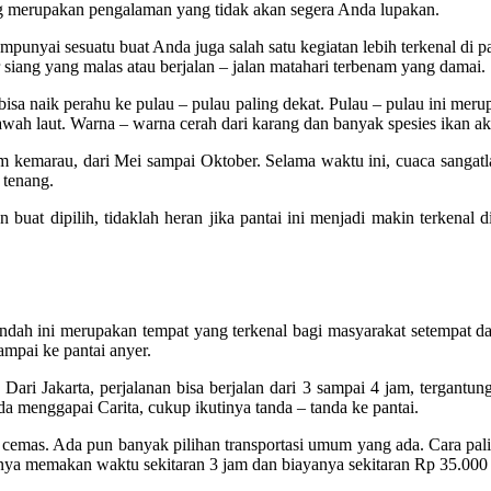
iling merupakan pengalaman yang tidak akan segera Anda lupakan.
empunyai sesuatu buat Anda juga salah satu kegiatan lebih terkenal di 
r siang yang malas atau berjalan – jalan matahari terbenam yang damai.
sa naik perahu ke pulau – pulau paling dekat. Pulau – pulau ini meru
bawah laut. Warna – warna cerah dari karang dan banyak spesies ikan
kemarau, dari Mei sampai Oktober. Selama waktu ini, cuaca sangatlah 
 tenang.
 buat dipilih, tidaklah heran jika pantai ini menjadi makin terkenal
indah ini merupakan tempat yang terkenal bagi masyarakat setempat da
ampai ke pantai anyer.
 Jakarta, perjalanan bisa berjalan dari 3 sampai 4 jam, tergantung pad
 menggapai Carita, cukup ikutinya tanda – tanda ke pantai.
h cemas. Ada pun banyak pilihan transportasi umum yang ada. Cara pali
ya memakan waktu sekitaran 3 jam dan biayanya sekitaran Rp 35.000 