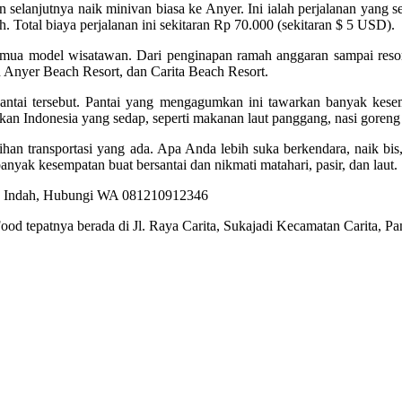
n selanjutnya naik minivan biasa ke Anyer. Ini ialah perjalanan yang 
. Total biaya perjalanan ini sekitaran Rp 70.000 (sekitaran $ 5 USD).
semua model wisatawan. Dari penginapan ramah anggaran sampai reso
n Anyer Beach Resort, dan Carita Beach Resort.
t pantai tersebut. Pantai yang mengagumkan ini tawarkan banyak kese
an Indonesia yang sedap, seperti makanan laut panggang, nasi goreng 
an transportasi yang ada. Apa Anda lebih suka berkendara, naik bis, 
yak kesempatan buat bersantai dan nikmati matahari, pasir, dan laut.
ood tepatnya berada di Jl. Raya Carita, Sukajadi Kecamatan Carita, 