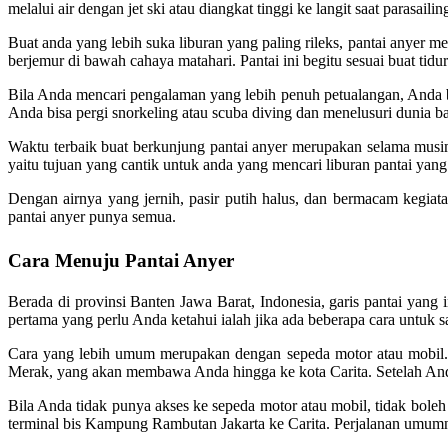
melalui air dengan jet ski atau diangkat tinggi ke langit saat parasa
Buat anda yang lebih suka liburan yang paling rileks, pantai anyer m
berjemur di bawah cahaya matahari. Pantai ini begitu sesuai buat tidu
Bila Anda mencari pengalaman yang lebih penuh petualangan, Anda bi
Anda bisa pergi snorkeling atau scuba diving dan menelusuri dunia 
Waktu terbaik buat berkunjung pantai anyer merupakan selama musim 
yaitu tujuan yang cantik untuk anda yang mencari liburan pantai yang
Dengan airnya yang jernih, pasir putih halus, dan bermacam kegiatan
pantai anyer punya semua.
Cara Menuju Pantai Anyer
Berada di provinsi Banten Jawa Barat, Indonesia, garis pantai yang 
pertama yang perlu Anda ketahui ialah jika ada beberapa cara untuk s
Cara yang lebih umum merupakan dengan sepeda motor atau mobil. Dari
Merak, yang akan membawa Anda hingga ke kota Carita. Setelah Anda
Bila Anda tidak punya akses ke sepeda motor atau mobil, tidak bole
terminal bis Kampung Rambutan Jakarta ke Carita. Perjalanan umumn