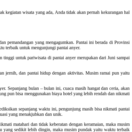
ak kegiatan wisata yang ada, Anda tidak akan pernah kekurangan hal
ih, dan pemandangan yang mengagumkan. Pantai ini berada di Provinsi
tu terbaik untuk mengunjungi pantai anyer.
tinggi untuk pariwisata di pantai anyer merupakan dari Juni sampai
n jernih, dan pantai hidup dengan aktivitas. Musim ramai pun yaitu
r. Sepanjang bulan – bulan ini, cuaca masih hangat dan ceria, akan
njung pun bisa menggunakan biaya hotel yang lebih rendah dan nikmati
diksikan sepanjang waktu ini, pengunjung masih bisa nikmati pantai
tuasi yang menakjubkan dan unik.
nikmati matahari dan tidak keberatan dengan keramaian, maka musim
u yang sedikit lebih dingin, maka musim pundak yaitu waktu terbaik