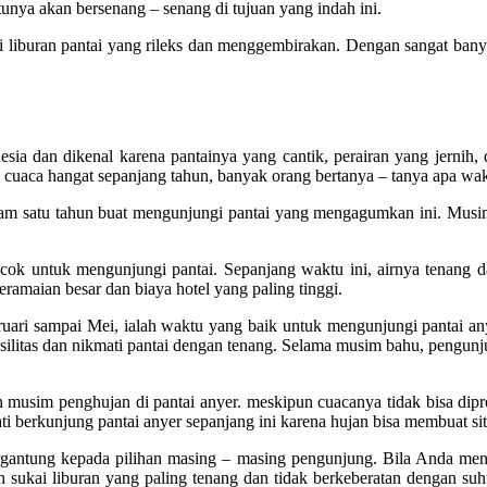
unya akan bersenang – senang di tujuan yang indah ini.
ri liburan pantai yang rileks dan menggembirakan. Dengan sangat bany
ndonesia dan dikenal karena pantainya yang cantik, perairan yang jern
cuaca hangat sepanjang tahun, banyak orang bertanya – tanya apa wak
lam satu tahun buat mengunjungi pantai yang mengagumkan ini. Musim 
ok untuk mengunjungi pantai. Sepanjang waktu ini, airnya tenang da
amaian besar dan biaya hotel yang paling tinggi.
ri sampai Mei, ialah waktu yang baik untuk mengunjungi pantai anye
fasilitas dan nikmati pantai dengan tenang. Selama musim bahu, pengu
 musim penghujan di pantai anyer. meskipun cuacanya tidak bisa dipre
i berkunjung pantai anyer sepanjang ini karena hujan bisa membuat si
tergantung kepada pilihan masing – masing pengunjung. Bila Anda me
h sukai liburan yang paling tenang dan tidak berkeberatan dengan suh