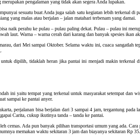
iling merupakan pengalaman yang tidak akan segera Anda lupakan.
empunyai sesuatu buat Anda juga salah satu kegiatan lebih terkenal di 
 siang yang malas atau berjalan – jalan matahari terbenam yang damai.
sa naik perahu ke pulau – pulau paling dekat. Pulau – pulau ini meru
bawah laut. Warna – warna cerah dari karang dan banyak spesies ikan
rau, dari Mei sampai Oktober. Selama waktu ini, cuaca sangatlah tepat 
.
untuk dipilih, tidaklah heran jika pantai ini menjadi makin terkenal
indah ini yaitu tempat yang terkenal untuk masyarakat setempat dan wis
at sampai ke pantai anyer.
ta, perjalanan bisa berjalan dari 3 sampai 4 jam, tergantung pada lalu
ai Carita, cukup ikutinya tanda – tanda ke pantai.
oleh cemas. Ada pun banyak pilihan transportasi umum yang ada. Cara 
umumnya memakan waktu sekitaran 3 jam dan biayanya sekitaran Rp 35.