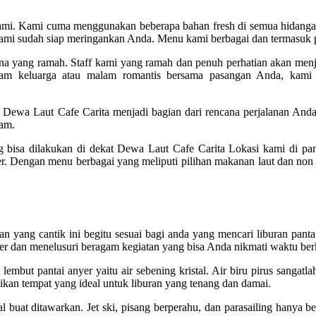
ami. Kami cuma menggunakan beberapa bahan fresh di semua hidangan 
kami sudah siap meringankan Anda. Menu kami berbagai dan termasuk pi
na yang ramah. Staff kami yang ramah dan penuh perhatian akan men
 keluarga atau malam romantis bersama pasangan Anda, kami 
 Dewa Laut Cafe Carita menjadi bagian dari rencana perjalanan Anda
lam.
 bisa dilakukan di dekat Dewa Laut Cafe Carita Lokasi kami di pa
r. Dengan menu berbagai yang meliputi pilihan makanan laut dan non
ujuan yang cantik ini begitu sesuai bagi anda yang mencari liburan 
er dan menelusuri beragam kegiatan yang bisa Anda nikmati waktu berk
mbut pantai anyer yaitu air sebening kristal. Air biru pirus sangatlah
adikan tempat yang ideal untuk liburan yang tenang dan damai.
buat ditawarkan. Jet ski, pisang berperahu, dan parasailing hanya be