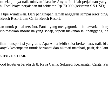
n selanjutnya naik minivan biasa ke Anyer. Ini ialah perjalanan yang se
. Total biaya perjalanan ini sekitaran Rp 70.000 (sekitaran $ 5 USD).
ua tipe wisatawan. Dari penginapan ramah anggaran sampai resor ping
 Beach Resort, dan Carita Beach Resort.
kan untuk pantai tersebut. Pantai yang mengagumkan ini tawarkan bany
ip masakan Indonesia yang sedap, seperti makanan laut panggang, nas
an transportasi yang ada. Apa Anda lebih suka berkendara, naik bis, 
yak kesempatan untuk bersantai dan nikmati matahari, pasir, dan laut
ood tepatnya berada di Jl. Raya Carita, Sukajadi Kecamatan Carita, 