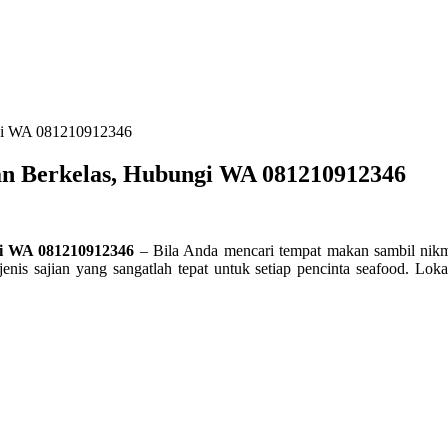
ngi WA 081210912346
an Berkelas, Hubungi WA 081210912346
gi WA 081210912346
– Bila Anda mencari tempat makan sambil nikm
enis sajian yang sangatlah tepat untuk setiap pencinta seafood. L