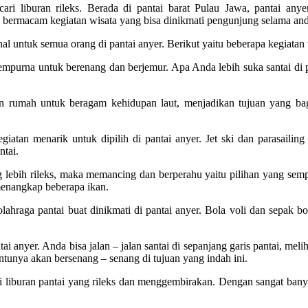
ri liburan rileks. Berada di pantai barat Pulau Jawa, pantai any
 bermacam kegiatan wisata yang bisa dinikmati pengunjung selama and
l untuk semua orang di pantai anyer. Berikut yaitu beberapa kegiatan w
mpurna untuk berenang dan berjemur. Apa Anda lebih suka santai di pa
an rumah untuk beragam kehidupan laut, menjadikan tujuan yang b
giatan menarik untuk dipilih di pantai anyer. Jet ski dan parasaili
ntai.
g lebih rileks, maka memancing dan berperahu yaitu pilihan yang se
 menangkap beberapa ikan.
ahraga pantai buat dinikmati di pantai anyer. Bola voli dan sepak b
tai anyer. Anda bisa jalan – jalan santai di sepanjang garis pantai, me
tunya akan bersenang – senang di tujuan yang indah ini.
ri liburan pantai yang rileks dan menggembirakan. Dengan sangat bany