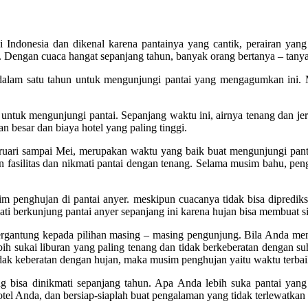
 di Indonesia dan dikenal karena pantainya yang cantik, perairan y
. Dengan cuaca hangat sepanjang tahun, banyak orang bertanya – tanya
dalam satu tahun untuk mengunjungi pantai yang mengagumkan ini. Mus
untuk mengunjungi pantai. Sepanjang waktu ini, airnya tenang dan jer
 besar dan biaya hotel yang paling tinggi.
ari sampai Mei, merupakan waktu yang baik buat mengunjungi pantai 
n fasilitas dan nikmati pantai dengan tenang. Selama musim bahu, pen
im penghujan di pantai anyer. meskipun cuacanya tidak bisa diprediks
i berkunjung pantai anyer sepanjang ini karena hujan bisa membuat s
 tergantung kepada pilihan masing – masing pengunjung. Bila Anda me
h sukai liburan yang paling tenang dan tidak berkeberatan dengan suh
idak keberatan dengan hujan, maka musim penghujan yaitu waktu terba
ng bisa dinikmati sepanjang tahun. Apa Anda lebih suka pantai yang 
l Anda, dan bersiap-siaplah buat pengalaman yang tidak terlewatkan d