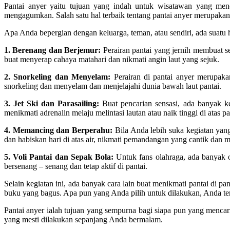
Pantai anyer yaitu tujuan yang indah untuk wisatawan yang menca
mengagumkan. Salah satu hal terbaik tentang pantai anyer merupakan
Apa Anda bepergian dengan keluarga, teman, atau sendiri, ada suatu ha
1. Berenang dan Berjemur:
Perairan pantai yang jernih membuat se
buat menyerap cahaya matahari dan nikmati angin laut yang sejuk.
2. Snorkeling dan Menyelam:
Perairan di pantai anyer merupak
snorkeling dan menyelam dan menjelajahi dunia bawah laut pantai.
3. Jet Ski dan Parasailing:
Buat pencarian sensasi, ada banyak ke
menikmati adrenalin melaju melintasi lautan atau naik tinggi di atas pa
4. Memancing dan Berperahu:
Bila Anda lebih suka kegiatan yan
dan habiskan hari di atas air, nikmati pemandangan yang cantik dan
5. Voli Pantai dan Sepak Bola:
Untuk fans olahraga, ada banyak ol
bersenang – senang dan tetap aktif di pantai.
Selain kegiatan ini, ada banyak cara lain buat menikmati pantai di pan
buku yang bagus. Apa pun yang Anda pilih untuk dilakukan, Anda ten
Pantai anyer ialah tujuan yang sempurna bagi siapa pun yang menca
yang mesti dilakukan sepanjang Anda bermalam.