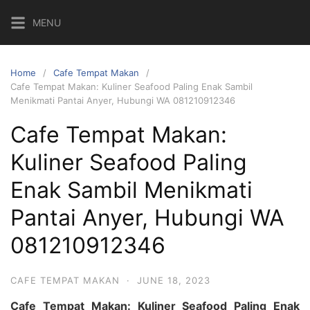
Skip
MENU
to
content
Home
Cafe Tempat Makan
Cafe Tempat Makan: Kuliner Seafood Paling Enak Sambil
Menikmati Pantai Anyer, Hubungi WA 081210912346
Cafe Tempat Makan:
Kuliner Seafood Paling
Enak Sambil Menikmati
Pantai Anyer, Hubungi WA
081210912346
CAFE TEMPAT MAKAN
·
JUNE 18, 2023
Cafe Tempat Makan: Kuliner Seafood Paling Enak