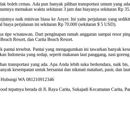
ak boleh cemas. Ada pun banyak pilihan transportasi umum yang ada. 
umumnya memakan waktu sekitaran 3 jam dan biayanya sekitaran Rp 35.
anjutnya naik minivan biasa ke Anyer. Ini yaitu perjalanan yang sediki
l biaya perjalanan ini sekitaran Rp 70.000 (sekitaran $ 5 USD).
mua tipe wisatawan. Dari penginapan ramah anggaran sampai resor ping
 Beach Resort, dan Carita Beach Resort.
tuk pantai tersebut. Pantai yang mengagumkan ini tawarkan banyak kes
an Indonesia yang sedap, seperti makanan laut panggang, nasi goreng 
an transportasi yang ada. Apa Anda lebih suka berkendara, naik bis, a
yak kesempatan untuk bersantai dan nikmati matahari, pasir, dan laut
ood tepatnya berada di Jl. Raya Carita, Sukajadi Kecamatan Carita, 