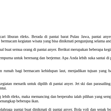
ri liburan rileks. Berada di pantai barat Pulau Jawa, pantai any
 bermacam kegiatan wisata yang bisa dinikmati pengunjung selama and
al buat semua orang di pantai anyer. Berikut merupakan beberapa kegiat
mpurna untuk berenang dan berjemur. Apa Anda lebih suka santai di pa
an rumah bagi bermacam kehidupan laut, menjadikan tujuan yang b
giatan menarik untuk dipilih di pantai anyer. Jet ski dan parasaili
ntai.
g lebih rileks, maka memancing dan berperahu ialah pilihan yang se
 menangkap beberapa ikan.
lahraga pantai buat dinikmati di pantai anyer. Bola voli dan sepak b