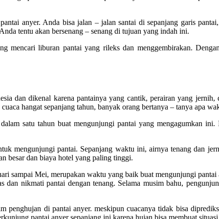
pantai anyer. Anda bisa jalan – jalan santai di sepanjang garis panta
nda tentu akan bersenang – senang di tujuan yang indah ini.
ng mencari liburan pantai yang rileks dan menggembirakan. Dengan
ndonesia dan dikenal karena pantainya yang cantik, perairan yang jern
cuaca hangat sepanjang tahun, banyak orang bertanya – tanya apa wak
dalam satu tahun buat mengunjungi pantai yang mengagumkan ini. Mu
ntuk mengunjungi pantai. Sepanjang waktu ini, airnya tenang dan jer
 besar dan biaya hotel yang paling tinggi.
i sampai Mei, merupakan waktu yang baik buat mengunjungi pantai any
litas dan nikmati pantai dengan tenang. Selama musim bahu, pengunju
im penghujan di pantai anyer. meskipun cuacanya tidak bisa diprediks
rkunjung pantai anyer sepanjang ini karena hujan bisa membuat situas