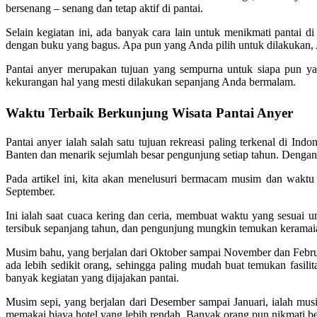
bersenang – senang dan tetap aktif di pantai.
Selain kegiatan ini, ada banyak cara lain untuk menikmati pantai di 
dengan buku yang bagus. Apa pun yang Anda pilih untuk dilakukan, A
Pantai anyer merupakan tujuan yang sempurna untuk siapa pun ya
kekurangan hal yang mesti dilakukan sepanjang Anda bermalam.
Waktu Terbaik Berkunjung Wisata Pantai Anyer
Pantai anyer ialah salah satu tujuan rekreasi paling terkenal di I
Banten dan menarik sejumlah besar pengunjung setiap tahun. Dengan 
Pada artikel ini, kita akan menelusuri bermacam musim dan waktu 
September.
Ini ialah saat cuaca kering dan ceria, membuat waktu yang sesuai u
tersibuk sepanjang tahun, dan pengunjung mungkin temukan keramaian
Musim bahu, yang berjalan dari Oktober sampai November dan Februar
ada lebih sedikit orang, sehingga paling mudah buat temukan fasi
banyak kegiatan yang dijajakan pantai.
Musim sepi, yang berjalan dari Desember sampai Januari, ialah mus
memakai biaya hotel yang lebih rendah. Banyak orang pun nikmati be