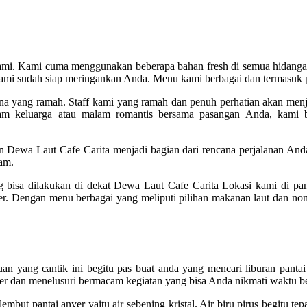
ami. Kami cuma menggunakan beberapa bahan fresh di semua hidangan 
kami sudah siap meringankan Anda. Menu kami berbagai dan termasuk pi
na yang ramah. Staff kami yang ramah dan penuh perhatian akan men
 keluarga atau malam romantis bersama pasangan Anda, kami b
n Dewa Laut Cafe Carita menjadi bagian dari rencana perjalanan Anda
am.
 bisa dilakukan di dekat Dewa Laut Cafe Carita Lokasi kami di pa
er. Dengan menu berbagai yang meliputi pilihan makanan laut dan non
Tujuan yang cantik ini begitu pas buat anda yang mencari liburan p
er dan menelusuri bermacam kegiatan yang bisa Anda nikmati waktu be
but pantai anyer yaitu air sebening kristal. Air biru pirus begitu tepat