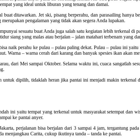
 tempat yang ideal untuk liburan yang tenang dan damai.
buat ditawarkan. Jet ski, pisang berperahu, dan parasailing hanya be
iling merupakan pengalaman yang tidak akan segera Anda lupakan.
empunyai sesuatu buat Anda juga salah satu kegiatan lebih terkenal di 
 tidur siang yang malas atau berjalan – jalan matahari terbenam yang da
sa naik perahu ke pulau – pulau paling dekat. Pulau – pulau ini yaitu
 laut. Warna – warna cerah dari karang dan banyak spesies ikan akan 
au, dari Mei sampai Oktober. Selama waktu ini, cuaca sangatlah sesuai 
ng.
 untuk dipilih, tidaklah heran jika pantai ini menjadi makin terkenal
indah ini yaitu tempat yang terkenal untuk masyarakat setempat dan wis
ampai ke pantai anyer.
arta, perjalanan bisa berjalan dari 3 sampai 4 jam, tergantung pada la
 menjangkau Carita, cukup ikutinya tanda – tanda ke pantai.