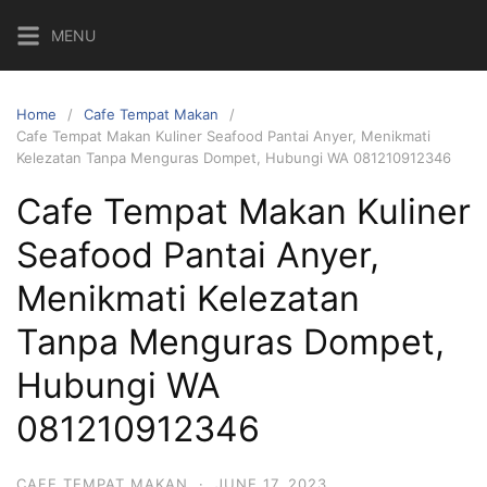
Skip
MENU
to
content
Home
Cafe Tempat Makan
Cafe Tempat Makan Kuliner Seafood Pantai Anyer, Menikmati
Kelezatan Tanpa Menguras Dompet, Hubungi WA 081210912346
Cafe Tempat Makan Kuliner
Seafood Pantai Anyer,
Menikmati Kelezatan
Tanpa Menguras Dompet,
Hubungi WA
081210912346
CAFE TEMPAT MAKAN
·
JUNE 17, 2023