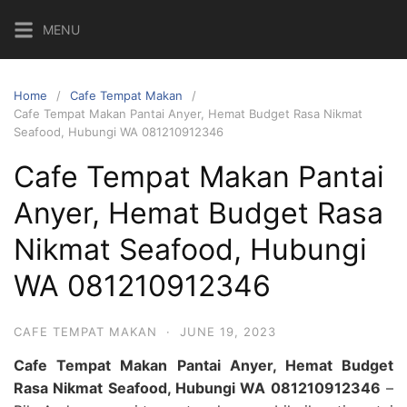
Skip
MENU
to
content
Home
Cafe Tempat Makan
Cafe Tempat Makan Pantai Anyer, Hemat Budget Rasa Nikmat
Seafood, Hubungi WA 081210912346
Cafe Tempat Makan Pantai
Anyer, Hemat Budget Rasa
Nikmat Seafood, Hubungi
WA 081210912346
CAFE TEMPAT MAKAN
·
JUNE 19, 2023
Cafe Tempat Makan Pantai Anyer, Hemat Budget
Rasa Nikmat Seafood, Hubungi WA 081210912346
–