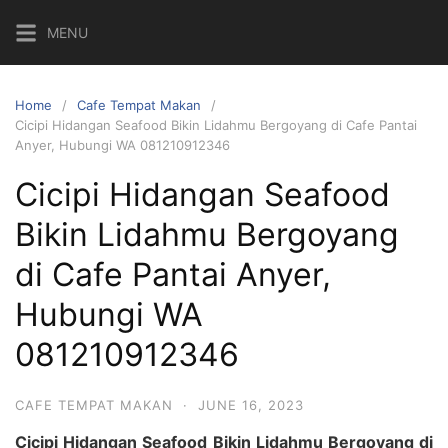
Skip
MENU
to
content
Home
Cafe Tempat Makan
Cicipi Hidangan Seafood Bikin Lidahmu Bergoyang di Cafe Pantai
Anyer, Hubungi WA 081210912346
Cicipi Hidangan Seafood
Bikin Lidahmu Bergoyang
di Cafe Pantai Anyer,
Hubungi WA
081210912346
CAFE TEMPAT MAKAN
·
JUNE 16, 2023
Cicipi Hidangan Seafood Bikin Lidahmu Bergoyang di