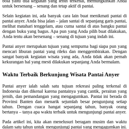
bola yaitu dua kegiatan yang lebih terkenal, memungkinkan Anda
untuk bersenang – senang dan tetap aktif di pantai.
Selain kegiatan ini, ada banyak cara lain buat menikmati pantai di
pantai anyer. Anda bisa jalan – jalan santai di sepanjang garis pantai,
melihat matahari tenggelam, atau cuma santai di atas bangku pantai
dengan buku yang bagus. Apa pun yang Anda pilih buat dilakukan,
Anda tentu akan bersenang – senang di tujuan yang indah ini.
Pantai anyer merupakan tujuan yang sempurna bagi siapa pun yang
mencari liburan pantai yang rileks dan menggembirakan. Dengan
sangat banyak kegiatan wisata yang ada, Anda tidak akan pernah
kekurangan hal yang mesti dilakukan sepanjang Anda bermalam.
Waktu Terbaik Berkunjung Wisata Pantai Anyer
Pantai anyer ialah salah satu tujuan rekreasi paling terkenal di
Indonesia dan dikenal karena pantainya yang cantik, perairan yang
jernih, dan pemandangan yang mengagumkan. Pantai ini berada di
Provinsi Banten dan menarik sejumlah besar pengunjung setiap
tahun. Dengan cuaca hangat sepanjang tahun, banyak orang
bertanya – tanya apa waktu terbaik untuk mengunjungi pantai anyer.
Pada artikel ini, kita akan menelusuri beragam musim dan waktu
dalam satu tahun untuk mengunjungi pantai yang mengagumkan ini.