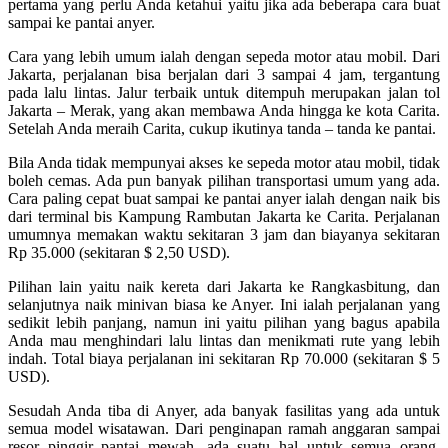
pertama yang perlu Anda ketahui yaitu jika ada beberapa cara buat
sampai ke pantai anyer.
Cara yang lebih umum ialah dengan sepeda motor atau mobil. Dari
Jakarta, perjalanan bisa berjalan dari 3 sampai 4 jam, tergantung
pada lalu lintas. Jalur terbaik untuk ditempuh merupakan jalan tol
Jakarta – Merak, yang akan membawa Anda hingga ke kota Carita.
Setelah Anda meraih Carita, cukup ikutinya tanda – tanda ke pantai.
Bila Anda tidak mempunyai akses ke sepeda motor atau mobil, tidak
boleh cemas. Ada pun banyak pilihan transportasi umum yang ada.
Cara paling cepat buat sampai ke pantai anyer ialah dengan naik bis
dari terminal bis Kampung Rambutan Jakarta ke Carita. Perjalanan
umumnya memakan waktu sekitaran 3 jam dan biayanya sekitaran
Rp 35.000 (sekitaran $ 2,50 USD).
Pilihan lain yaitu naik kereta dari Jakarta ke Rangkasbitung, dan
selanjutnya naik minivan biasa ke Anyer. Ini ialah perjalanan yang
sedikit lebih panjang, namun ini yaitu pilihan yang bagus apabila
Anda mau menghindari lalu lintas dan menikmati rute yang lebih
indah. Total biaya perjalanan ini sekitaran Rp 70.000 (sekitaran $ 5
USD).
Sesudah Anda tiba di Anyer, ada banyak fasilitas yang ada untuk
semua model wisatawan. Dari penginapan ramah anggaran sampai
resor pinggir pantai mewah, ada suatu hal untuk semua orang.