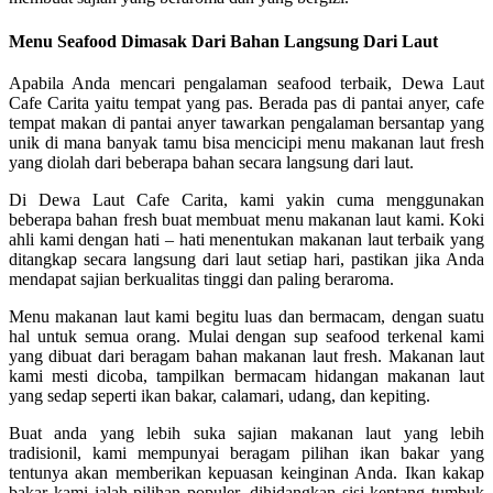
Menu Seafood Dimasak Dari Bahan Langsung Dari Laut
Apabila Anda mencari pengalaman seafood terbaik, Dewa Laut
Cafe Carita yaitu tempat yang pas. Berada pas di pantai anyer, cafe
tempat makan di pantai anyer tawarkan pengalaman bersantap yang
unik di mana banyak tamu bisa mencicipi menu makanan laut fresh
yang diolah dari beberapa bahan secara langsung dari laut.
Di Dewa Laut Cafe Carita, kami yakin cuma menggunakan
beberapa bahan fresh buat membuat menu makanan laut kami. Koki
ahli kami dengan hati – hati menentukan makanan laut terbaik yang
ditangkap secara langsung dari laut setiap hari, pastikan jika Anda
mendapat sajian berkualitas tinggi dan paling beraroma.
Menu makanan laut kami begitu luas dan bermacam, dengan suatu
hal untuk semua orang. Mulai dengan sup seafood terkenal kami
yang dibuat dari beragam bahan makanan laut fresh. Makanan laut
kami mesti dicoba, tampilkan bermacam hidangan makanan laut
yang sedap seperti ikan bakar, calamari, udang, dan kepiting.
Buat anda yang lebih suka sajian makanan laut yang lebih
tradisionil, kami mempunyai beragam pilihan ikan bakar yang
tentunya akan memberikan kepuasan keinginan Anda. Ikan kakap
bakar kami ialah pilihan populer, dihidangkan sisi kentang tumbuk