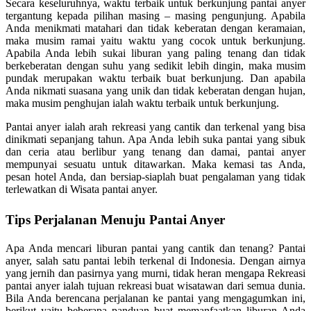
Secara keseluruhnya, waktu terbaik untuk berkunjung pantai anyer
tergantung kepada pilihan masing – masing pengunjung. Apabila
Anda menikmati matahari dan tidak keberatan dengan keramaian,
maka musim ramai yaitu waktu yang cocok untuk berkunjung.
Apabila Anda lebih sukai liburan yang paling tenang dan tidak
berkeberatan dengan suhu yang sedikit lebih dingin, maka musim
pundak merupakan waktu terbaik buat berkunjung. Dan apabila
Anda nikmati suasana yang unik dan tidak keberatan dengan hujan,
maka musim penghujan ialah waktu terbaik untuk berkunjung.
Pantai anyer ialah arah rekreasi yang cantik dan terkenal yang bisa
dinikmati sepanjang tahun. Apa Anda lebih suka pantai yang sibuk
dan ceria atau berlibur yang tenang dan damai, pantai anyer
mempunyai sesuatu untuk ditawarkan. Maka kemasi tas Anda,
pesan hotel Anda, dan bersiap-siaplah buat pengalaman yang tidak
terlewatkan di Wisata pantai anyer.
Tips Perjalanan Menuju Pantai Anyer
Apa Anda mencari liburan pantai yang cantik dan tenang? Pantai
anyer, salah satu pantai lebih terkenal di Indonesia. Dengan airnya
yang jernih dan pasirnya yang murni, tidak heran mengapa Rekreasi
pantai anyer ialah tujuan rekreasi buat wisatawan dari semua dunia.
Bila Anda berencana perjalanan ke pantai yang mengagumkan ini,
berikut yaitu beberapa panduan buat memanfaatkan liburan Anda