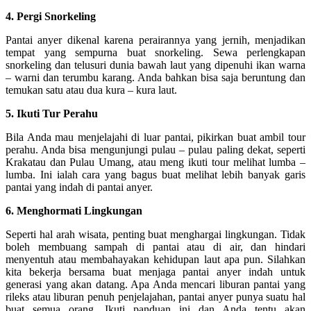
4. Pergi Snorkeling
Pantai anyer dikenal karena perairannya yang jernih, menjadikan
tempat yang sempurna buat snorkeling. Sewa perlengkapan
snorkeling dan telusuri dunia bawah laut yang dipenuhi ikan warna
– warni dan terumbu karang. Anda bahkan bisa saja beruntung dan
temukan satu atau dua kura – kura laut.
5. Ikuti Tur Perahu
Bila Anda mau menjelajahi di luar pantai, pikirkan buat ambil tour
perahu. Anda bisa mengunjungi pulau – pulau paling dekat, seperti
Krakatau dan Pulau Umang, atau meng ikuti tour melihat lumba –
lumba. Ini ialah cara yang bagus buat melihat lebih banyak garis
pantai yang indah di pantai anyer.
6. Menghormati Lingkungan
Seperti hal arah wisata, penting buat menghargai lingkungan. Tidak
boleh membuang sampah di pantai atau di air, dan hindari
menyentuh atau membahayakan kehidupan laut apa pun. Silahkan
kita bekerja bersama buat menjaga pantai anyer indah untuk
generasi yang akan datang. Apa Anda mencari liburan pantai yang
rileks atau liburan penuh penjelajahan, pantai anyer punya suatu hal
buat semua orang. Ikuti panduan ini dan Anda tentu akan