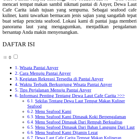
mencari tempat makan sambil nikmati pantai di Anyer, Dewa Laut
Cafe Carita ialah tujuan yang sempurna. Sebagai seafood cafe
kuliner, kami tawarkan bermacam jenis sajian yang sangatlah tepat
buat setiap pencinta seafood. Lokasi kami di pantai juga memberi
panorama laut yang mengagumkan, menjadikan pengalaman
bersantap Anda makin menyenangkan.
DAFTAR ISI
Wisata Pantai Anyer
Cara Menuju Pantai Anyer
Kegiatan Rekreasi Tersedia di Pantai Anyer
Waktu Terbaik Berkunjung Wisata Pantai Anyer
Tips Perjalanan Menuju Pantai Anyer
Informasi Penting Tentang Dewa Laut Cafe Carita >>>
Sekilas Tentang Dewa Laut Tempat Makan Kuliner
Seafood
Menu Seafood Kami
Menu Seafood Kami Dimasak Koki Berpengalaman
Menu Seafood Dimasak Dari Rempah Berkualitas
Menu Seafood Dimasak Dari Bahan Langsung Dari Laut
Menu Seafood Kami Dijamin Lezat
Dewa Laut Cafe Carita Tempat Makan Kulineran