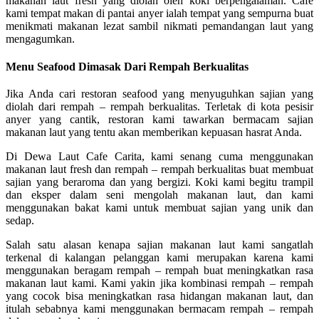
makanan laut fresh yang diolah oleh koki berpengalaman. Cafe
kami tempat makan di pantai anyer ialah tempat yang sempurna buat
menikmati makanan lezat sambil nikmati pemandangan laut yang
mengagumkan.
Menu Seafood Dimasak Dari Rempah Berkualitas
Jika Anda cari restoran seafood yang menyuguhkan sajian yang
diolah dari rempah – rempah berkualitas. Terletak di kota pesisir
anyer yang cantik, restoran kami tawarkan bermacam sajian
makanan laut yang tentu akan memberikan kepuasan hasrat Anda.
Di Dewa Laut Cafe Carita, kami senang cuma menggunakan
makanan laut fresh dan rempah – rempah berkualitas buat membuat
sajian yang beraroma dan yang bergizi. Koki kami begitu trampil
dan eksper dalam seni mengolah makanan laut, dan kami
menggunakan bakat kami untuk membuat sajian yang unik dan
sedap.
Salah satu alasan kenapa sajian makanan laut kami sangatlah
terkenal di kalangan pelanggan kami merupakan karena kami
menggunakan beragam rempah – rempah buat meningkatkan rasa
makanan laut kami. Kami yakin jika kombinasi rempah – rempah
yang cocok bisa meningkatkan rasa hidangan makanan laut, dan
itulah sebabnya kami menggunakan bermacam rempah – rempah