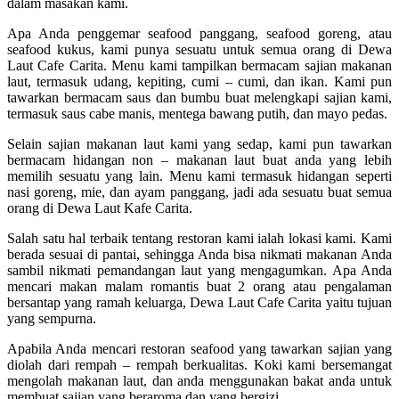
dalam masakan kami.
Apa Anda penggemar seafood panggang, seafood goreng, atau
seafood kukus, kami punya sesuatu untuk semua orang di Dewa
Laut Cafe Carita. Menu kami tampilkan bermacam sajian makanan
laut, termasuk udang, kepiting, cumi – cumi, dan ikan. Kami pun
tawarkan bermacam saus dan bumbu buat melengkapi sajian kami,
termasuk saus cabe manis, mentega bawang putih, dan mayo pedas.
Selain sajian makanan laut kami yang sedap, kami pun tawarkan
bermacam hidangan non – makanan laut buat anda yang lebih
memilih sesuatu yang lain. Menu kami termasuk hidangan seperti
nasi goreng, mie, dan ayam panggang, jadi ada sesuatu buat semua
orang di Dewa Laut Kafe Carita.
Salah satu hal terbaik tentang restoran kami ialah lokasi kami. Kami
berada sesuai di pantai, sehingga Anda bisa nikmati makanan Anda
sambil nikmati pemandangan laut yang mengagumkan. Apa Anda
mencari makan malam romantis buat 2 orang atau pengalaman
bersantap yang ramah keluarga, Dewa Laut Cafe Carita yaitu tujuan
yang sempurna.
Apabila Anda mencari restoran seafood yang tawarkan sajian yang
diolah dari rempah – rempah berkualitas. Koki kami bersemangat
mengolah makanan laut, dan anda menggunakan bakat anda untuk
membuat sajian yang beraroma dan yang bergizi.