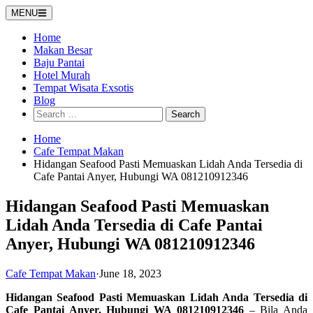
Skip
MENU
to
content
Home
Makan Besar
Baju Pantai
Hotel Murah
Tempat Wisata Exsotis
Blog
Search
for:
Home
Cafe Tempat Makan
Hidangan Seafood Pasti Memuaskan Lidah Anda Tersedia di
Cafe Pantai Anyer, Hubungi WA 081210912346
Hidangan Seafood Pasti Memuaskan
Lidah Anda Tersedia di Cafe Pantai
Anyer, Hubungi WA 081210912346
Cafe Tempat Makan
·
June 18, 2023
Hidangan Seafood Pasti Memuaskan Lidah Anda Tersedia di
Cafe Pantai Anyer, Hubungi WA 081210912346
– Bila Anda