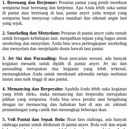
1. Berenang dan Berjemur:
Perairan pantai yang jernih membuat
sempurna buat berenang dan berjemur. Apa Anda lebih suka santai
di pantai atau berenang di laut, pantai anyer yaitu tempat yang
sempurna buat menyerap cahaya matahari dan nikmati angin laut
yang sejuk.
2. Snorkeling dan Menyelam:
Perairan di pantai anyer yaitu rumah
untuk beragam kehidupan laut, menjadikan tujuan yang bagus untuk
snorkeling dan menyelam. Anda bisa sewa perlengkapan snorkeling
dan menyelam dan menjelajahi dunia bawah laut pantai.
3. Jet Ski dan Parasailing:
Buat pencarian sensasi, ada banyak
kegiatan menarik untuk dipilih di pantai anyer. Jet ski dan
parasailing merupakan dua kegiatan yang lebih terkenal,
memungkinkan Anda untuk menikmati adrenalin melaju melintasi
lautan atau naik tinggi di atas pantai.
4. Memancing dan Berperahu:
Apabila Anda lebih suka kegiatan
yang lebih rileks, maka memancing dan berperahu merupakan
pilihan yang sempurna. Anda bisa sewa perahu atau bergabung
dengan tur memancing dan habiskan hari di atas air, nikmati
pemandangan yang cantik dan menangkap beberapa ikan.
5. Voli Pantai dan Sepak Bola:
Buat fans olahraga, ada banyak
olahraga pantai untuk dinikmati di pantai anyer. Bola voli dan sepak