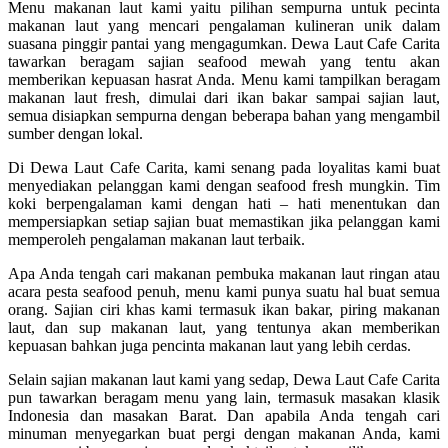
Menu makanan laut kami yaitu pilihan sempurna untuk pecinta
makanan laut yang mencari pengalaman kulineran unik dalam
suasana pinggir pantai yang mengagumkan. Dewa Laut Cafe Carita
tawarkan beragam sajian seafood mewah yang tentu akan
memberikan kepuasan hasrat Anda. Menu kami tampilkan beragam
makanan laut fresh, dimulai dari ikan bakar sampai sajian laut,
semua disiapkan sempurna dengan beberapa bahan yang mengambil
sumber dengan lokal.
Di Dewa Laut Cafe Carita, kami senang pada loyalitas kami buat
menyediakan pelanggan kami dengan seafood fresh mungkin. Tim
koki berpengalaman kami dengan hati – hati menentukan dan
mempersiapkan setiap sajian buat memastikan jika pelanggan kami
memperoleh pengalaman makanan laut terbaik.
Apa Anda tengah cari makanan pembuka makanan laut ringan atau
acara pesta seafood penuh, menu kami punya suatu hal buat semua
orang. Sajian ciri khas kami termasuk ikan bakar, piring makanan
laut, dan sup makanan laut, yang tentunya akan memberikan
kepuasan bahkan juga pencinta makanan laut yang lebih cerdas.
Selain sajian makanan laut kami yang sedap, Dewa Laut Cafe Carita
pun tawarkan beragam menu yang lain, termasuk masakan klasik
Indonesia dan masakan Barat. Dan apabila Anda tengah cari
minuman menyegarkan buat pergi dengan makanan Anda, kami