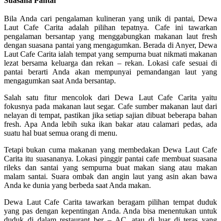
Suasana Pantai
Bila Anda cari pengalaman kulineran yang unik di pantai, Dewa
Laut Cafe Carita adalah pilihan tepatnya. Cafe ini tawarkan
pengalaman bersantap yang menggabungkan makanan laut fresh
dengan suasana pantai yang mengagumkan. Berada di Anyer, Dewa
Laut Cafe Carita ialah tempat yang sempurna buat nikmati makanan
lezat bersama keluarga dan rekan – rekan. Lokasi cafe sesuai di
pantai berarti Anda akan mempunyai pemandangan laut yang
mengagumkan saat Anda bersantap.
Salah satu fitur mencolok dari Dewa Laut Cafe Carita yaitu
fokusnya pada makanan laut segar. Cafe sumber makanan laut dari
nelayan di tempat, pastikan jika setiap sajian dibuat beberapa bahan
fresh. Apa Anda lebih suka ikan bakar atau calamari pedas, ada
suatu hal buat semua orang di menu.
Tetapi bukan cuma makanan yang membedakan Dewa Laut Cafe
Carita itu suasananya. Lokasi pinggir pantai cafe membuat suasana
rileks dan santai yang sempurna buat makan siang atau makan
malam santai. Suara ombak dan angin laut yang asin akan bawa
Anda ke dunia yang berbeda saat Anda makan.
Dewa Laut Cafe Carita tawarkan beragam pilihan tempat duduk
yang pas dengan kepentingan Anda. Anda bisa menentukan untuk
duduk di dalam restaurant ber – AC, atau di luar di teras yang