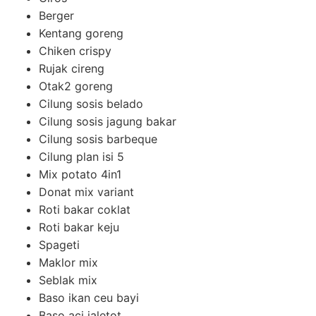
Berger
Kentang goreng
Chiken crispy
Rujak cireng
Otak2 goreng
Cilung sosis belado
Cilung sosis jagung bakar
Cilung sosis barbeque
Cilung plan isi 5
Mix potato 4in1
Donat mix variant
Roti bakar coklat
Roti bakar keju
Spageti
Maklor mix
Seblak mix
Baso ikan ceu bayi
Baso aci jaletot