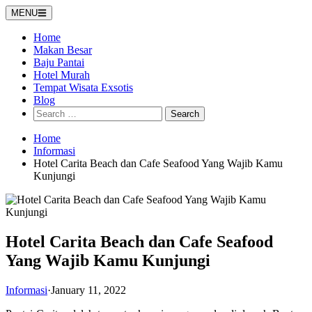
Skip
MENU
to
content
Home
Makan Besar
Baju Pantai
Hotel Murah
Tempat Wisata Exsotis
Blog
Search
for:
Home
Informasi
Hotel Carita Beach dan Cafe Seafood Yang Wajib Kamu
Kunjungi
Hotel Carita Beach dan Cafe Seafood
Yang Wajib Kamu Kunjungi
Informasi
·
January 11, 2022