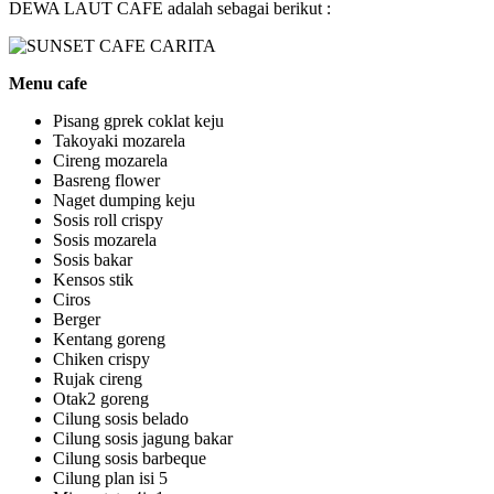
DEWA LAUT CAFE adalah sebagai berikut :
Menu cafe
Pisang gprek coklat keju
Takoyaki mozarela
Cireng mozarela
Basreng flower
Naget dumping keju
Sosis roll crispy
Sosis mozarela
Sosis bakar
Kensos stik
Ciros
Berger
Kentang goreng
Chiken crispy
Rujak cireng
Otak2 goreng
Cilung sosis belado
Cilung sosis jagung bakar
Cilung sosis barbeque
Cilung plan isi 5