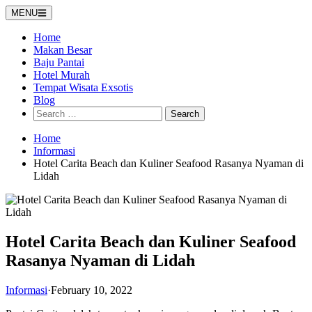
Skip
MENU
to
content
Home
Makan Besar
Baju Pantai
Hotel Murah
Tempat Wisata Exsotis
Blog
Search
for:
Home
Informasi
Hotel Carita Beach dan Kuliner Seafood Rasanya Nyaman di
Lidah
Hotel Carita Beach dan Kuliner Seafood
Rasanya Nyaman di Lidah
Informasi
·
February 10, 2022