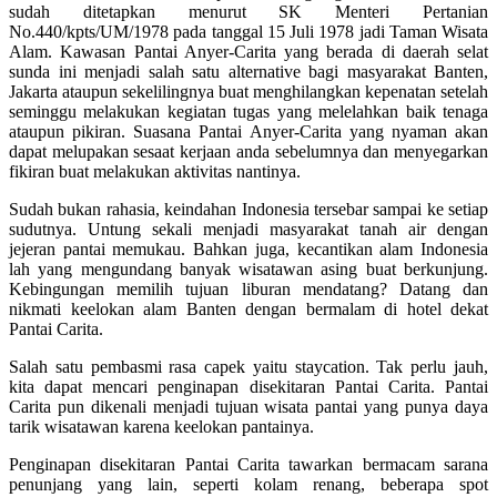
sudah ditetapkan menurut SK Menteri Pertanian
No.440/kpts/UM/1978 pada tanggal 15 Juli 1978 jadi Taman Wisata
Alam. Kawasan Pantai Anyer-Carita yang berada di daerah selat
sunda ini menjadi salah satu alternative bagi masyarakat Banten,
Jakarta ataupun sekelilingnya buat menghilangkan kepenatan setelah
seminggu melakukan kegiatan tugas yang melelahkan baik tenaga
ataupun pikiran. Suasana Pantai Anyer-Carita yang nyaman akan
dapat melupakan sesaat kerjaan anda sebelumnya dan menyegarkan
fikiran buat melakukan aktivitas nantinya.
Sudah bukan rahasia, keindahan Indonesia tersebar sampai ke setiap
sudutnya. Untung sekali menjadi masyarakat tanah air dengan
jejeran pantai memukau. Bahkan juga, kecantikan alam Indonesia
lah yang mengundang banyak wisatawan asing buat berkunjung.
Kebingungan memilih tujuan liburan mendatang? Datang dan
nikmati keelokan alam Banten dengan bermalam di hotel dekat
Pantai Carita.
Salah satu pembasmi rasa capek yaitu staycation. Tak perlu jauh,
kita dapat mencari penginapan disekitaran Pantai Carita. Pantai
Carita pun dikenali menjadi tujuan wisata pantai yang punya daya
tarik wisatawan karena keelokan pantainya.
Penginapan disekitaran Pantai Carita tawarkan bermacam sarana
penunjang yang lain, seperti kolam renang, beberapa spot