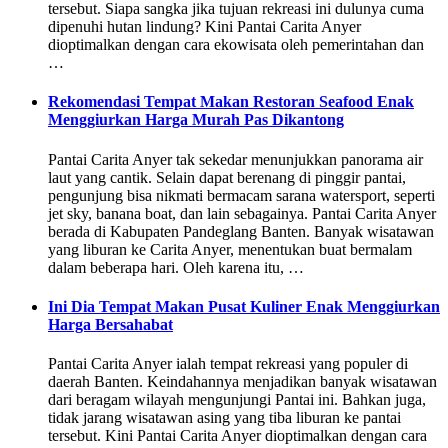
tersebut. Siapa sangka jika tujuan rekreasi ini dulunya cuma
dipenuhi hutan lindung? Kini Pantai Carita Anyer
dioptimalkan dengan cara ekowisata oleh pemerintahan dan
…
Rekomendasi Tempat Makan Restoran Seafood Enak
Menggiurkan Harga Murah Pas Dikantong
Pantai Carita Anyer tak sekedar menunjukkan panorama air
laut yang cantik. Selain dapat berenang di pinggir pantai,
pengunjung bisa nikmati bermacam sarana watersport, seperti
jet sky, banana boat, dan lain sebagainya. Pantai Carita Anyer
berada di Kabupaten Pandeglang Banten. Banyak wisatawan
yang liburan ke Carita Anyer, menentukan buat bermalam
dalam beberapa hari. Oleh karena itu, …
Ini Dia Tempat Makan Pusat Kuliner Enak Menggiurkan
Harga Bersahabat
Pantai Carita Anyer ialah tempat rekreasi yang populer di
daerah Banten. Keindahannya menjadikan banyak wisatawan
dari beragam wilayah mengunjungi Pantai ini. Bahkan juga,
tidak jarang wisatawan asing yang tiba liburan ke pantai
tersebut. Kini Pantai Carita Anyer dioptimalkan dengan cara