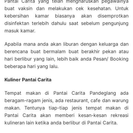
Pantai Carita yang telah mengharuskan pegawainya
buat vaksin dan melakukan cek kesehatan. Untuk
kebersihan kamar biasanya akan disemprotkan
disinfektan terlebih dahulu saat sebelum pengunjung
masuk kamar.
Apabila mana anda akan liburan dengan keluarga dan
berencana buat bermalam buat berakhir pekan atau
hari berlibur yang lain, lebih baik anda Pesan/ Booking
beberapa hari yang lalu.
Kuliner Pantai Carita
Tempat makan di Pantai Carita Pandeglang ada
beragam-ragam jenis, ada restaurant, cafe dan warung
makan. Tentunya tiap-tiap jenis tempat makan di
Pantai Carita akan memberi kesan-kesan rekreasi
kulineran lain ketika anda berlibur di Pantai Carita.