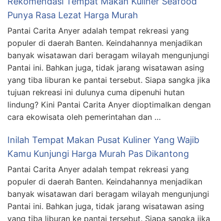
Rekomendasi Tempat Makan Kuliner Seafood
Punya Rasa Lezat Harga Murah
Pantai Carita Anyer adalah tempat rekreasi yang
populer di daerah Banten. Keindahannya menjadikan
banyak wisatawan dari beragam wilayah mengunjungi
Pantai ini. Bahkan juga, tidak jarang wisatawan asing
yang tiba liburan ke pantai tersebut. Siapa sangka jika
tujuan rekreasi ini dulunya cuma dipenuhi hutan
lindung? Kini Pantai Carita Anyer dioptimalkan dengan
cara ekowisata oleh pemerintahan dan …
Inilah Tempat Makan Pusat Kuliner Yang Wajib
Kamu Kunjungi Harga Murah Pas Dikantong
Pantai Carita Anyer adalah tempat rekreasi yang
populer di daerah Banten. Keindahannya menjadikan
banyak wisatawan dari beragam wilayah mengunjungi
Pantai ini. Bahkan juga, tidak jarang wisatawan asing
yang tiba liburan ke pantai tersebut. Siapa sangka jika