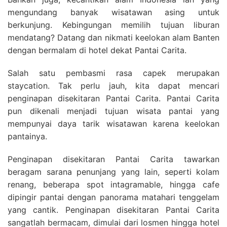
mengundang banyak wisatawan asing untuk
berkunjung. Kebingungan memilih tujuan liburan
mendatang? Datang dan nikmati keelokan alam Banten
dengan bermalam di hotel dekat Pantai Carita.
Salah satu pembasmi rasa capek merupakan
staycation. Tak perlu jauh, kita dapat mencari
penginapan disekitaran Pantai Carita. Pantai Carita
pun dikenali menjadi tujuan wisata pantai yang
mempunyai daya tarik wisatawan karena keelokan
pantainya.
Penginapan disekitaran Pantai Carita tawarkan
beragam sarana penunjang yang lain, seperti kolam
renang, beberapa spot intagramable, hingga cafe
dipingir pantai dengan panorama matahari tenggelam
yang cantik. Penginapan disekitaran Pantai Carita
sangatlah bermacam, dimulai dari losmen hingga hotel