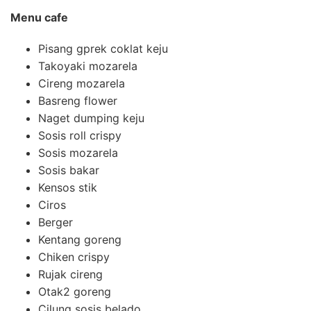
Menu cafe
Pisang gprek coklat keju
Takoyaki mozarela
Cireng mozarela
Basreng flower
Naget dumping keju
Sosis roll crispy
Sosis mozarela
Sosis bakar
Kensos stik
Ciros
Berger
Kentang goreng
Chiken crispy
Rujak cireng
Otak2 goreng
Cilung sosis belado