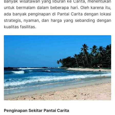
Banyak wisatawan yang liburan ke Carita, menentukan
untuk bermalam dalam beberapa hari. Oleh karena itu,
ada banyak penginapan di Pantai Carita dengan lokasi
strategis, nyaman, dan harga yang sebanding dengan
kualitas fasilitas.
Penginapan Sekitar Pantai Carita