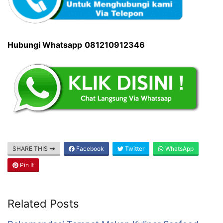
Hubungi Whatsapp
081210912346
SHARE THIS
Facebook
Twitter
WhatsApp
Pin It
Related Posts