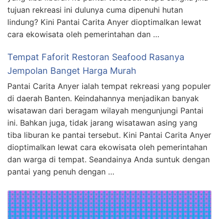
tujuan rekreasi ini dulunya cuma dipenuhi hutan
lindung? Kini Pantai Carita Anyer dioptimalkan lewat
cara ekowisata oleh pemerintahan dan …
Tempat Faforit Restoran Seafood Rasanya
Jempolan Banget Harga Murah
Pantai Carita Anyer ialah tempat rekreasi yang populer
di daerah Banten. Keindahannya menjadikan banyak
wisatawan dari beragam wilayah mengunjungi Pantai
ini. Bahkan juga, tidak jarang wisatawan asing yang
tiba liburan ke pantai tersebut. Kini Pantai Carita Anyer
dioptimalkan lewat cara ekowisata oleh pemerintahan
dan warga di tempat. Seandainya Anda suntuk dengan
pantai yang penuh dengan …