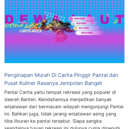
Penginapan Murah Di Carita Pinggir Pantai dan
Pusat Kuliner Rasanya Jempolan Banget
Pantai Carita yaitu tempat rekreasi yang populer di
daerah Banten. Keindahannya menjadikan banyak
wisatawan dari bermacam wilayah mengunjungi Pantai
ini. Bahkan juga, tidak jarang wisatawan asing yang
tiba liburan ke pantai tersebut. Siapa sangka
seandainya tujuan rekreasi ini dulunya cuma dipenuhi