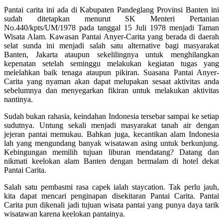
Pantai carita ini ada di Kabupaten Pandeglang Provinsi Banten ini
sudah ditetapkan menurut SK Menteri Pertanian
No.440/kpts/UM/1978 pada tanggal 15 Juli 1978 menjadi Taman
Wisata Alam. Kawasan Pantai Anyer-Carita yang berada di daerah
selat sunda ini menjadi salah satu alternative bagi masyarakat
Banten, Jakarta ataupun sekelilingnya untuk menghilangkan
kepenatan setelah seminggu melakukan kegiatan tugas yang
melelahkan baik tenaga ataupun pikiran. Suasana Pantai Anyer-
Carita yang nyaman akan dapat melupakan sesaat aktivitas anda
sebelumnya dan menyegarkan fikiran untuk melakukan aktivitas
nantinya.
Sudah bukan rahasia, keindahan Indonesia tersebar sampai ke setiap
sudutnya. Untung sekali menjadi masyarakat tanah air dengan
jejeran pantai memukau. Bahkan juga, kecantikan alam Indonesia
lah yang mengundang banyak wisatawan asing untuk berkunjung.
Kebingungan memilih tujuan liburan mendatang? Datang dan
nikmati keelokan alam Banten dengan bermalam di hotel dekat
Pantai Carita.
Salah satu pembasmi rasa capek ialah staycation. Tak perlu jauh,
kita dapat mencari penginapan disekitaran Pantai Carita. Pantai
Carita pun dikenali jadi tujuan wisata pantai yang punya daya tarik
wisatawan karena keelokan pantainya.