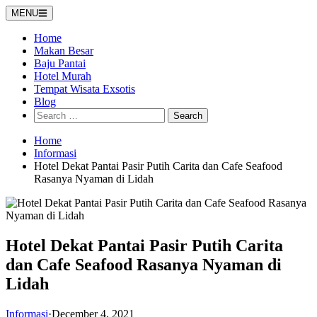
Skip
MENU
to
content
Home
Makan Besar
Baju Pantai
Hotel Murah
Tempat Wisata Exsotis
Blog
Search
for:
Home
Informasi
Hotel Dekat Pantai Pasir Putih Carita dan Cafe Seafood
Rasanya Nyaman di Lidah
Hotel Dekat Pantai Pasir Putih Carita
dan Cafe Seafood Rasanya Nyaman di
Lidah
Informasi
·
December 4, 2021