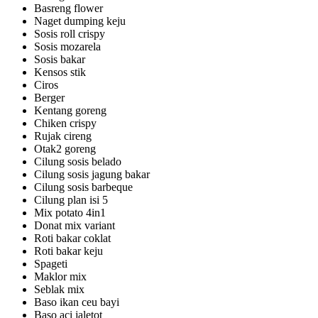
Basreng flower
Naget dumping keju
Sosis roll crispy
Sosis mozarela
Sosis bakar
Kensos stik
Ciros
Berger
Kentang goreng
Chiken crispy
Rujak cireng
Otak2 goreng
Cilung sosis belado
Cilung sosis jagung bakar
Cilung sosis barbeque
Cilung plan isi 5
Mix potato 4in1
Donat mix variant
Roti bakar coklat
Roti bakar keju
Spageti
Maklor mix
Seblak mix
Baso ikan ceu bayi
Baso aci jaletot