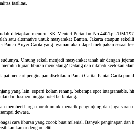
itas fasilitas.
ni sudah ditetapkan menurut SK Menteri Pertanian No.440/kpts/UM/1
salah satu alternative untuk masyarakat Banten, Jakarta ataupun sek
sana Pantai Anyer-Carita yang nyaman akan dapat melupakan sesaat k
p sudutnya. Untung sekali menjadi masyarakat tanah air dengan jejer
emilih tujuan liburan mendatang? Datang dan nikmati keelokan alam B
 dapat mencari penginapan disekitaran Pantai Carita. Pantai Carita pun
njang yang lain, seperti kolam renang, beberapa spot intagramable, h
ulai dari losmen hingga hotel berbintang.
 akan memberi harga murah untuk menarik pengunjung dan juga sarana 
 sampai dewasa.
ebagai cara liburan yang cocok buat milenial. Banyak penginapan dan 
sihkan kamar dengan teliti.