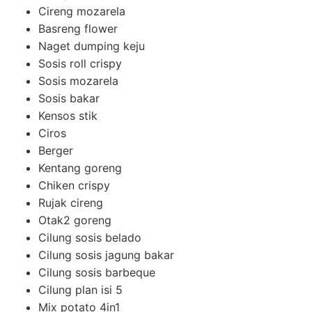
Cireng mozarela
Basreng flower
Naget dumping keju
Sosis roll crispy
Sosis mozarela
Sosis bakar
Kensos stik
Ciros
Berger
Kentang goreng
Chiken crispy
Rujak cireng
Otak2 goreng
Cilung sosis belado
Cilung sosis jagung bakar
Cilung sosis barbeque
Cilung plan isi 5
Mix potato 4in1