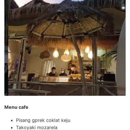
Menu cafe
Pisang gprek coklat keju
Takoyaki mozarela