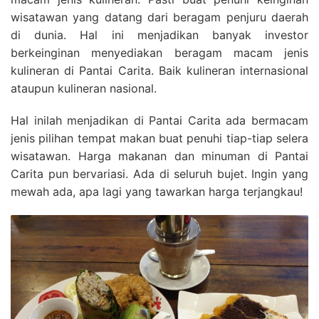
wisatawan yang datang dari beragam penjuru daerah
di dunia. Hal ini menjadikan banyak investor
berkeinginan menyediakan beragam macam jenis
kulineran di Pantai Carita. Baik kulineran internasional
ataupun kulineran nasional.
Hal inilah menjadikan di Pantai Carita ada bermacam
jenis pilihan tempat makan buat penuhi tiap-tiap selera
wisatawan. Harga makanan dan minuman di Pantai
Carita pun bervariasi. Ada di seluruh bujet. Ingin yang
mewah ada, apa lagi yang tawarkan harga terjangkau!