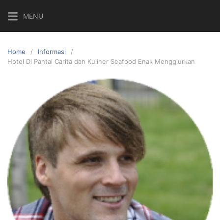
Skip
MENU
to
content
Home
Informasi
Hotel Di Pantai Carita dan Kuliner Seafood Enak Menggiurkan