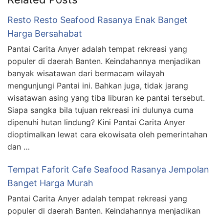
Resto Resto Seafood Rasanya Enak Banget
Harga Bersahabat
Pantai Carita Anyer adalah tempat rekreasi yang
populer di daerah Banten. Keindahannya menjadikan
banyak wisatawan dari bermacam wilayah
mengunjungi Pantai ini. Bahkan juga, tidak jarang
wisatawan asing yang tiba liburan ke pantai tersebut.
Siapa sangka bila tujuan rekreasi ini dulunya cuma
dipenuhi hutan lindung? Kini Pantai Carita Anyer
dioptimalkan lewat cara ekowisata oleh pemerintahan
dan …
Tempat Faforit Cafe Seafood Rasanya Jempolan
Banget Harga Murah
Pantai Carita Anyer adalah tempat rekreasi yang
populer di daerah Banten. Keindahannya menjadikan