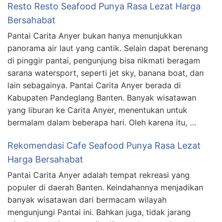
Resto Resto Seafood Punya Rasa Lezat Harga
Bersahabat
Pantai Carita Anyer bukan hanya menunjukkan
panorama air laut yang cantik. Selain dapat berenang
di pinggir pantai, pengunjung bisa nikmati beragam
sarana watersport, seperti jet sky, banana boat, dan
lain sebagainya. Pantai Carita Anyer berada di
Kabupaten Pandeglang Banten. Banyak wisatawan
yang liburan ke Carita Anyer, menentukan untuk
bermalam dalam beberapa hari. Oleh karena itu, …
Rekomendasi Cafe Seafood Punya Rasa Lezat
Harga Bersahabat
Pantai Carita Anyer adalah tempat rekreasi yang
populer di daerah Banten. Keindahannya menjadikan
banyak wisatawan dari bermacam wilayah
mengunjungi Pantai ini. Bahkan juga, tidak jarang