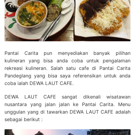
Pantai Carita pun menyediakan banyak pilihan
kulineran yang bisa anda coba untuk pengalaman
rekreasi kulineran. Salah satu cafe di Pantai Carita
Pandeglang yang bisa saya referensikan untuk anda
coba ialah DEWA LAUT CAFE.
DEWA LAUT CAFE sangat dikenali wisatawan
nusantara yang jalan jalan ke Pantai Carita. Menu
unggulan yang di tawarkan DEWA LAUT CAFE adalah
sebagai berikut :