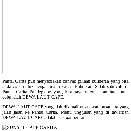
Pantai Carita pun menyediakan banyak pilihan kulineran yang bisa
anda coba untuk pengalaman rekreasi kulineran. Salah satu cafe di
Pantai Carita Pandeglang yang bisa saya referensikan buat anda
coba ialah DEWA LAUT CAFE.
DEWA LAUT CAFE sangatlah dikenali wisatawan nusantara yang
jalan jalan ke Pantai Carita. Menu unggulan yang di tawarkan
DEWA LAUT CAFE adalah sebagai berikut :