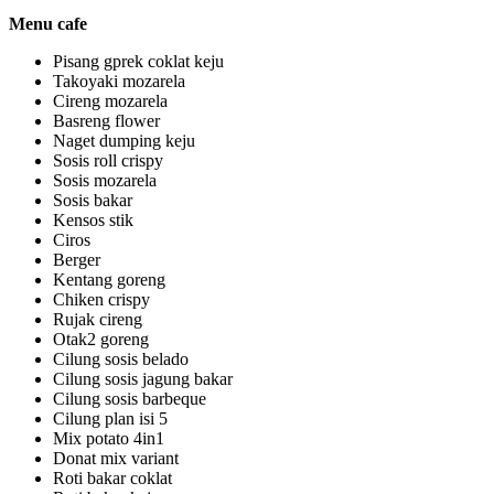
Menu cafe
Pisang gprek coklat keju
Takoyaki mozarela
Cireng mozarela
Basreng flower
Naget dumping keju
Sosis roll crispy
Sosis mozarela
Sosis bakar
Kensos stik
Ciros
Berger
Kentang goreng
Chiken crispy
Rujak cireng
Otak2 goreng
Cilung sosis belado
Cilung sosis jagung bakar
Cilung sosis barbeque
Cilung plan isi 5
Mix potato 4in1
Donat mix variant
Roti bakar coklat