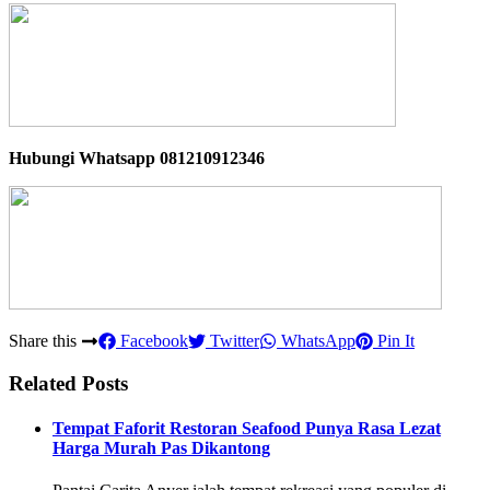
Hubungi Whatsapp
081210912346
Share this
Facebook
Twitter
WhatsApp
Pin It
Related Posts
Tempat Faforit Restoran Seafood Punya Rasa Lezat
Harga Murah Pas Dikantong