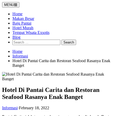
Skip
MENU
to
content
Home
Makan Besar
Baju Pantai
Hotel Murah
Tempat Wisata Exsotis
Blog
Search
for:
Home
Informasi
Hotel Di Pantai Carita dan Restoran Seafood Rasanya Enak
Banget
Hotel Di Pantai Carita dan Restoran
Seafood Rasanya Enak Banget
Informasi
·
February 18, 2022