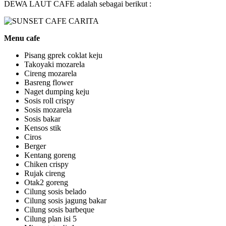
DEWA LAUT CAFE adalah sebagai berikut :
Menu cafe
Pisang gprek coklat keju
Takoyaki mozarela
Cireng mozarela
Basreng flower
Naget dumping keju
Sosis roll crispy
Sosis mozarela
Sosis bakar
Kensos stik
Ciros
Berger
Kentang goreng
Chiken crispy
Rujak cireng
Otak2 goreng
Cilung sosis belado
Cilung sosis jagung bakar
Cilung sosis barbeque
Cilung plan isi 5