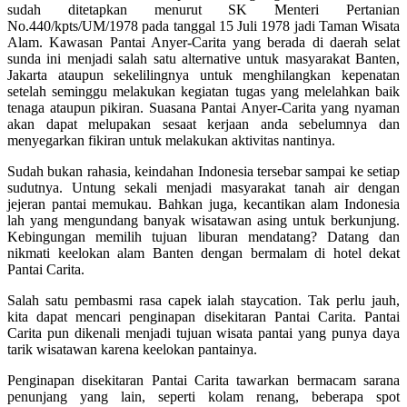
sudah ditetapkan menurut SK Menteri Pertanian
No.440/kpts/UM/1978 pada tanggal 15 Juli 1978 jadi Taman Wisata
Alam. Kawasan Pantai Anyer-Carita yang berada di daerah selat
sunda ini menjadi salah satu alternative untuk masyarakat Banten,
Jakarta ataupun sekelilingnya untuk menghilangkan kepenatan
setelah seminggu melakukan kegiatan tugas yang melelahkan baik
tenaga ataupun pikiran. Suasana Pantai Anyer-Carita yang nyaman
akan dapat melupakan sesaat kerjaan anda sebelumnya dan
menyegarkan fikiran untuk melakukan aktivitas nantinya.
Sudah bukan rahasia, keindahan Indonesia tersebar sampai ke setiap
sudutnya. Untung sekali menjadi masyarakat tanah air dengan
jejeran pantai memukau. Bahkan juga, kecantikan alam Indonesia
lah yang mengundang banyak wisatawan asing untuk berkunjung.
Kebingungan memilih tujuan liburan mendatang? Datang dan
nikmati keelokan alam Banten dengan bermalam di hotel dekat
Pantai Carita.
Salah satu pembasmi rasa capek ialah staycation. Tak perlu jauh,
kita dapat mencari penginapan disekitaran Pantai Carita. Pantai
Carita pun dikenali menjadi tujuan wisata pantai yang punya daya
tarik wisatawan karena keelokan pantainya.
Penginapan disekitaran Pantai Carita tawarkan bermacam sarana
penunjang yang lain, seperti kolam renang, beberapa spot