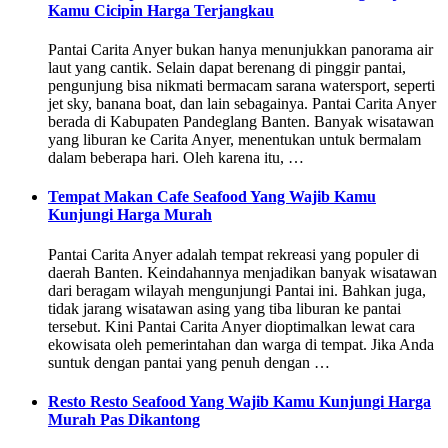
Kamu Cicipin Harga Terjangkau
Pantai Carita Anyer bukan hanya menunjukkan panorama air
laut yang cantik. Selain dapat berenang di pinggir pantai,
pengunjung bisa nikmati bermacam sarana watersport, seperti
jet sky, banana boat, dan lain sebagainya. Pantai Carita Anyer
berada di Kabupaten Pandeglang Banten. Banyak wisatawan
yang liburan ke Carita Anyer, menentukan untuk bermalam
dalam beberapa hari. Oleh karena itu, …
Tempat Makan Cafe Seafood Yang Wajib Kamu
Kunjungi Harga Murah
Pantai Carita Anyer adalah tempat rekreasi yang populer di
daerah Banten. Keindahannya menjadikan banyak wisatawan
dari beragam wilayah mengunjungi Pantai ini. Bahkan juga,
tidak jarang wisatawan asing yang tiba liburan ke pantai
tersebut. Kini Pantai Carita Anyer dioptimalkan lewat cara
ekowisata oleh pemerintahan dan warga di tempat. Jika Anda
suntuk dengan pantai yang penuh dengan …
Resto Resto Seafood Yang Wajib Kamu Kunjungi Harga
Murah Pas Dikantong