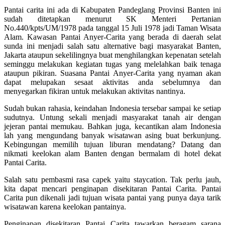
Pantai carita ini ada di Kabupaten Pandeglang Provinsi Banten ini
sudah ditetapkan menurut SK Menteri Pertanian
No.440/kpts/UM/1978 pada tanggal 15 Juli 1978 jadi Taman Wisata
Alam. Kawasan Pantai Anyer-Carita yang berada di daerah selat
sunda ini menjadi salah satu alternative bagi masyarakat Banten,
Jakarta ataupun sekelilingnya buat menghilangkan kepenatan setelah
seminggu melakukan kegiatan tugas yang melelahkan baik tenaga
ataupun pikiran. Suasana Pantai Anyer-Carita yang nyaman akan
dapat melupakan sesaat aktivitas anda sebelumnya dan
menyegarkan fikiran untuk melakukan aktivitas nantinya.
Sudah bukan rahasia, keindahan Indonesia tersebar sampai ke setiap
sudutnya. Untung sekali menjadi masyarakat tanah air dengan
jejeran pantai memukau. Bahkan juga, kecantikan alam Indonesia
lah yang mengundang banyak wisatawan asing buat berkunjung.
Kebingungan memilih tujuan liburan mendatang? Datang dan
nikmati keelokan alam Banten dengan bermalam di hotel dekat
Pantai Carita.
Salah satu pembasmi rasa capek yaitu staycation. Tak perlu jauh,
kita dapat mencari penginapan disekitaran Pantai Carita. Pantai
Carita pun dikenali jadi tujuan wisata pantai yang punya daya tarik
wisatawan karena keelokan pantainya.
Penginapan disekitaran Pantai Carita tawarkan beragam sarana