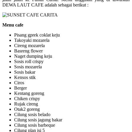
DEWA LAUT CAFE adalah sebagai berikut :
Menu cafe
Pisang gprek coklat keju
Takoyaki mozarela
Cireng mozarela
Basreng flower
Naget dumping keju
Sosis roll crispy
Sosis mozarela
Sosis bakar
Kensos stik
Ciros
Berger
Kentang goreng
Chiken crispy
Rujak cireng
Otak2 goreng
Cilung sosis belado
Cilung sosis jagung bakar
Cilung sosis barbeque
Cilung plan isi 5