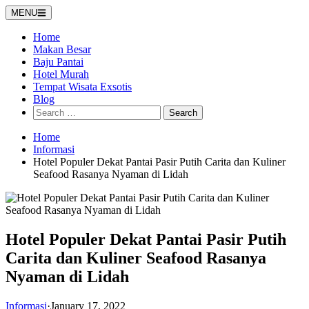
Skip
MENU
to
content
Home
Makan Besar
Baju Pantai
Hotel Murah
Tempat Wisata Exsotis
Blog
Search
for:
Home
Informasi
Hotel Populer Dekat Pantai Pasir Putih Carita dan Kuliner
Seafood Rasanya Nyaman di Lidah
Hotel Populer Dekat Pantai Pasir Putih
Carita dan Kuliner Seafood Rasanya
Nyaman di Lidah
Informasi
·
January 17, 2022