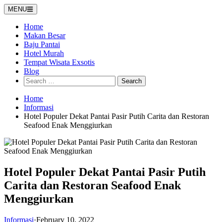
Skip
MENU
to
content
Home
Makan Besar
Baju Pantai
Hotel Murah
Tempat Wisata Exsotis
Blog
Search
for:
Home
Informasi
Hotel Populer Dekat Pantai Pasir Putih Carita dan Restoran
Seafood Enak Menggiurkan
Hotel Populer Dekat Pantai Pasir Putih
Carita dan Restoran Seafood Enak
Menggiurkan
Informasi
·
February 10, 2022