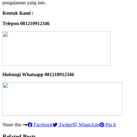
pengalaman yang lain.
Kontak Kami :
Telepon 081210912346
Hubungi Whatsapp
081210912346
Share this
Facebook
Twitter
WhatsApp
Pin It
Related Posts