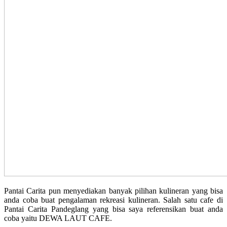
Pantai Carita pun menyediakan banyak pilihan kulineran yang bisa
anda coba buat pengalaman rekreasi kulineran. Salah satu cafe di
Pantai Carita Pandeglang yang bisa saya referensikan buat anda
coba yaitu DEWA LAUT CAFE.