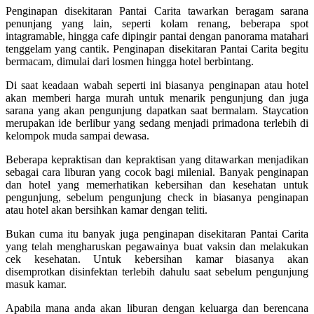
Penginapan disekitaran Pantai Carita tawarkan beragam sarana
penunjang yang lain, seperti kolam renang, beberapa spot
intagramable, hingga cafe dipingir pantai dengan panorama matahari
tenggelam yang cantik. Penginapan disekitaran Pantai Carita begitu
bermacam, dimulai dari losmen hingga hotel berbintang.
Di saat keadaan wabah seperti ini biasanya penginapan atau hotel
akan memberi harga murah untuk menarik pengunjung dan juga
sarana yang akan pengunjung dapatkan saat bermalam. Staycation
merupakan ide berlibur yang sedang menjadi primadona terlebih di
kelompok muda sampai dewasa.
Beberapa kepraktisan dan kepraktisan yang ditawarkan menjadikan
sebagai cara liburan yang cocok bagi milenial. Banyak penginapan
dan hotel yang memerhatikan kebersihan dan kesehatan untuk
pengunjung, sebelum pengunjung check in biasanya penginapan
atau hotel akan bersihkan kamar dengan teliti.
Bukan cuma itu banyak juga penginapan disekitaran Pantai Carita
yang telah mengharuskan pegawainya buat vaksin dan melakukan
cek kesehatan. Untuk kebersihan kamar biasanya akan
disemprotkan disinfektan terlebih dahulu saat sebelum pengunjung
masuk kamar.
Apabila mana anda akan liburan dengan keluarga dan berencana