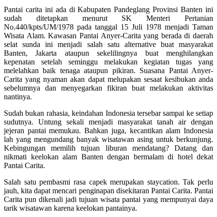
Pantai carita ini ada di Kabupaten Pandeglang Provinsi Banten ini
sudah ditetapkan menurut SK Menteri Pertanian
No.440/kpts/UM/1978 pada tanggal 15 Juli 1978 menjadi Taman
Wisata Alam. Kawasan Pantai Anyer-Carita yang berada di daerah
selat sunda ini menjadi salah satu alternative buat masyarakat
Banten, Jakarta ataupun sekelilingnya buat menghilangkan
kepenatan setelah seminggu melakukan kegiatan tugas yang
melelahkan baik tenaga ataupun pikiran. Suasana Pantai Anyer-
Carita yang nyaman akan dapat melupakan sesaat kesibukan anda
sebelumnya dan menyegarkan fikiran buat melakukan aktivitas
nantinya.
Sudah bukan rahasia, keindahan Indonesia tersebar sampai ke setiap
sudutnya. Untung sekali menjadi masyarakat tanah air dengan
jejeran pantai memukau. Bahkan juga, kecantikan alam Indonesia
lah yang mengundang banyak wisatawan asing untuk berkunjung.
Kebingungan memilih tujuan liburan mendatang? Datang dan
nikmati keelokan alam Banten dengan bermalam di hotel dekat
Pantai Carita.
Salah satu pembasmi rasa capek merupakan staycation. Tak perlu
jauh, kita dapat mencari penginapan disekitaran Pantai Carita. Pantai
Carita pun dikenali jadi tujuan wisata pantai yang mempunyai daya
tarik wisatawan karena keelokan pantainya.