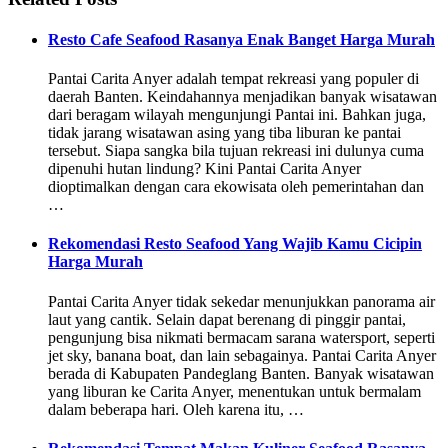
Resto Cafe Seafood Rasanya Enak Banget Harga Murah
Pantai Carita Anyer adalah tempat rekreasi yang populer di
daerah Banten. Keindahannya menjadikan banyak wisatawan
dari beragam wilayah mengunjungi Pantai ini. Bahkan juga,
tidak jarang wisatawan asing yang tiba liburan ke pantai
tersebut. Siapa sangka bila tujuan rekreasi ini dulunya cuma
dipenuhi hutan lindung? Kini Pantai Carita Anyer
dioptimalkan dengan cara ekowisata oleh pemerintahan dan
…
Rekomendasi Resto Seafood Yang Wajib Kamu Cicipin
Harga Murah
Pantai Carita Anyer tidak sekedar menunjukkan panorama air
laut yang cantik. Selain dapat berenang di pinggir pantai,
pengunjung bisa nikmati bermacam sarana watersport, seperti
jet sky, banana boat, dan lain sebagainya. Pantai Carita Anyer
berada di Kabupaten Pandeglang Banten. Banyak wisatawan
yang liburan ke Carita Anyer, menentukan untuk bermalam
dalam beberapa hari. Oleh karena itu, …