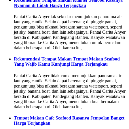
Rekomendasi Tempat Makan Kuliner Seafood Rasanya
Nyaman di Lidah Harga Terjangkau
Pantai Carita Anyer tak sekedar menunjukkan panorama air
laut yang cantik. Selain dapat berenang di pinggir pantai,
pengunjung bisa nikmati beragam sarana watersport, seperti
jet sky, banana boat, dan lain sebagainya. Pantai Carita Anyer
berada di Kabupaten Pandeglang Banten. Banyak wisatawan
yang liburan ke Carita Anyer, menentukan untuk bermalam
dalam beberapa hari. Oleh karena itu, …
Rekomendasi Tempat Makan Tempat Makan Seafood
Yang Wajib Kamu Kunjungi Harga Terjangkau
Pantai Carita Anyer tidak cuma menunjukkan panorama air
laut yang cantik. Selain dapat berenang di pinggir pantai,
pengunjung bisa nikmati beragam sarana watersport, seperti
jet sky, banana boat, dan lain sebagainya. Pantai Carita Anyer
berada di Kabupaten Pandeglang Banten. Banyak wisatawan
yang liburan ke Carita Anyer, menentukan buat bermalam
dalam beberapa hari. Oleh karena itu, …
Tempat Makan Cafe Seafood Rasanya Jempolan Banget
Harga Terjangkau