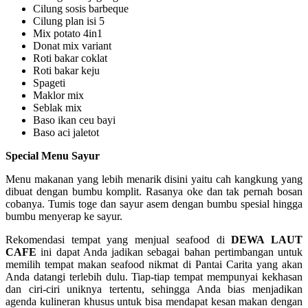
Cilung sosis barbeque
Cilung plan isi 5
Mix potato 4in1
Donat mix variant
Roti bakar coklat
Roti bakar keju
Spageti
Maklor mix
Seblak mix
Baso ikan ceu bayi
Baso aci jaletot
Special Menu Sayur
Menu makanan yang lebih menarik disini yaitu cah kangkung yang
dibuat dengan bumbu komplit. Rasanya oke dan tak pernah bosan
cobanya. Tumis toge dan sayur asem dengan bumbu spesial hingga
bumbu menyerap ke sayur.
Rekomendasi tempat yang menjual seafood di
DEWA LAUT
CAFE
ini dapat Anda jadikan sebagai bahan pertimbangan untuk
memilih tempat makan seafood nikmat di Pantai Carita yang akan
Anda datangi terlebih dulu. Tiap-tiap tempat mempunyai kekhasan
dan ciri-ciri uniknya tertentu, sehingga Anda bias menjadikan
agenda kulineran khusus untuk bisa mendapat kesan makan dengan