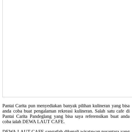
Pantai Carita pun menyediakan banyak pilihan kulineran yang bisa
anda coba buat pengalaman rekreasi kulineran. Salah satu cafe di
Pantai Carita Pandeglang yang bisa saya referensikan buat anda
coba ialah DEWA LAUT CAFE.
DEWA LAUT CAFE sangatlah dikenali wisatawan nusantara yang