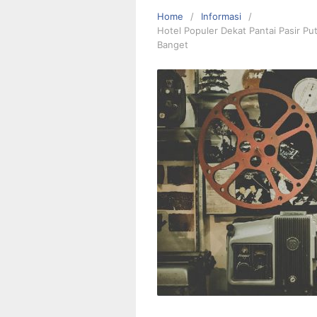
Home
Informasi
Hotel Populer Dekat Pantai Pasir P
Banget