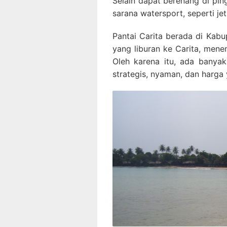
Selain dapat berenang di pin
sarana watersport, seperti je
Pantai Carita berada di Kab
yang liburan ke Carita, men
Oleh karena itu, ada banyak
strategis, nyaman, dan harga 