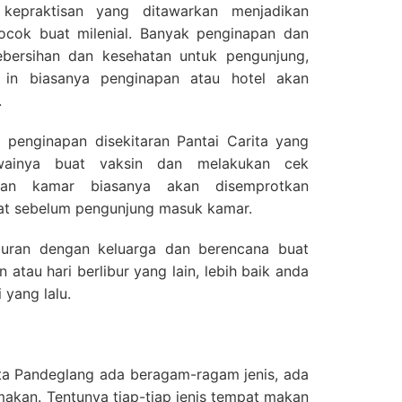
 kepraktisan yang ditawarkan menjadikan
cocok buat milenial. Banyak penginapan dan
bersihan dan kesehatan untuk pengunjung,
 in biasanya penginapan atau hotel akan
.
 penginapan disekitaran Pantai Carita yang
wainya buat vaksin dan melakukan cek
ihan kamar biasanya akan disemprotkan
saat sebelum pengunjung masuk kamar.
buran dengan keluarga dan berencana buat
atau hari berlibur yang lain, lebih baik anda
 yang lalu.
ta Pandeglang ada beragam-ragam jenis, ada
makan. Tentunya tiap-tiap jenis tempat makan