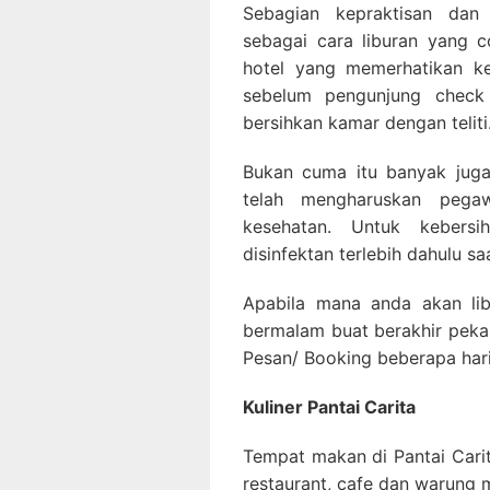
Sebagian kepraktisan dan
sebagai cara liburan yang 
hotel yang memerhatikan ke
sebelum pengunjung check
bersihkan kamar dengan teliti
Bukan cuma itu banyak juga
telah mengharuskan pega
kesehatan. Untuk kebers
disinfektan terlebih dahulu 
Apabila mana anda akan li
bermalam buat berakhir pekan 
Pesan/ Booking beberapa hari
Kuliner Pantai Carita
Tempat makan di Pantai Cari
restaurant, cafe dan warung 