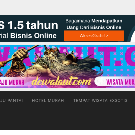
JU PANTAI
HOTEL MURAH
TEMPAT WISATA EXSOTIS