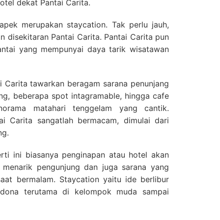
tel dekat Pantai Carita.
apek merupakan staycation. Tak perlu jauh,
 disekitaran Pantai Carita. Pantai Carita pun
 pantai yang mempunyai daya tarik wisatawan
ai Carita tawarkan beragam sarana penunjang
ang, beberapa spot intagramable, hingga cafe
anorama matahari tenggelam yang cantik.
ai Carita sangatlah bermacam, dimulai dari
ng.
ti ini biasanya penginapan atau hotel akan
 menarik pengunjung dan juga sarana yang
at bermalam. Staycation yaitu ide berlibur
adona terutama di kelompok muda sampai