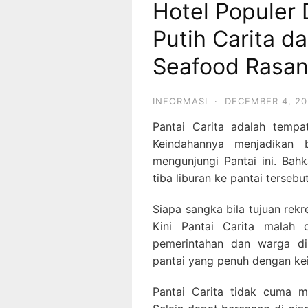
Hotel Populer 
Putih Carita 
Seafood Rasan
INFORMASI
·
DECEMBER 4, 20
Pantai Carita adalah tempa
Keindahannya menjadikan 
mengunjungi Pantai ini. Bah
tiba liburan ke pantai tersebut
Siapa sangka bila tujuan rekr
Kini Pantai Carita malah 
pemerintahan dan warga d
pantai yang penuh dengan ke
Pantai Carita tidak cuma m