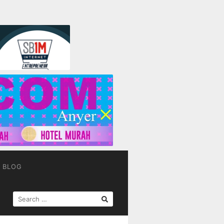
BLOG
SEARCH
FOR: