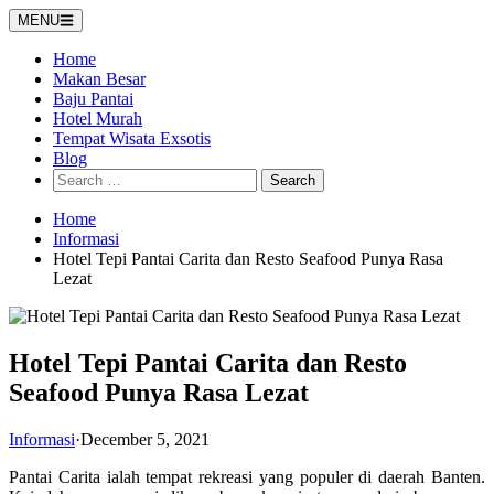
Skip
MENU
to
content
Home
Makan Besar
Baju Pantai
Hotel Murah
Tempat Wisata Exsotis
Blog
Search
for:
Home
Informasi
Hotel Tepi Pantai Carita dan Resto Seafood Punya Rasa
Lezat
Hotel Tepi Pantai Carita dan Resto
Seafood Punya Rasa Lezat
Informasi
·
December 5, 2021
Pantai Carita ialah tempat rekreasi yang populer di daerah Banten.