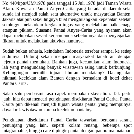
No.440/kpts/UM/1978 pada tanggal 15 Juli 1978 jadi Taman Wisata
Alam. Kawasan Pantai Anyer-Carita yang berada di daerah selat
sunda ini menjadi salah satu alternative untuk masyarakat Banten,
Jakarta ataupun sekelilingnya buat menghilangkan kepenatan setelah
seminggu melakukan kegiatan tugas yang melelahkan baik tenaga
ataupun pikiran. Suasana Pantai Anyer-Carita yang nyaman akan
dapat melupakan sesaat kerjaan anda sebelumnya dan menyegarkan
fikiran untuk melakukan aktivitas nantinya.
Sudah bukan rahasia, keindahan Indonesia tersebar sampai ke setiap
sudutnya. Untung sekali menjadi masyarakat tanah air dengan
jejeran pantai memukau. Bahkan juga, kecantikan alam Indonesia
lah yang mengundang banyak wisatawan asing untuk berkunjung.
Kebingungan memilih tujuan liburan mendatang? Datang dan
nikmati keelokan alam Banten dengan bermalam di hotel dekat
Pantai Carita.
Salah satu pembasmi rasa capek merupakan staycation. Tak perlu
jauh, kita dapat mencari penginapan disekitaran Pantai Carita. Pantai
Carita pun dikenali menjadi tujuan wisata pantai yang mempunyai
daya tarik wisatawan karena keelokan pantainya.
Penginapan disekitaran Pantai Carita tawarkan beragam sarana
penunjang yang lain, seperti kolam renang, beberapa spot
intagramable, hingga cafe dipingir pantai dengan panorama matahari