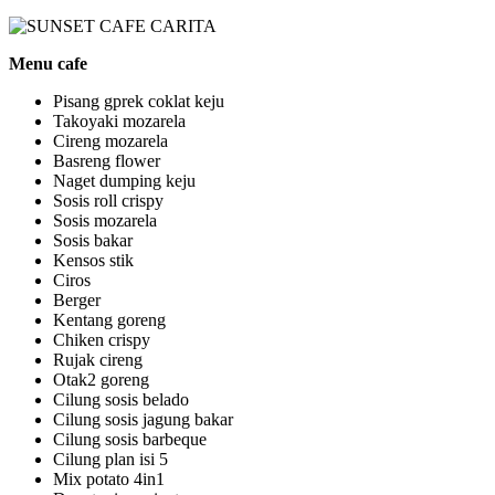
Menu cafe
Pisang gprek coklat keju
Takoyaki mozarela
Cireng mozarela
Basreng flower
Naget dumping keju
Sosis roll crispy
Sosis mozarela
Sosis bakar
Kensos stik
Ciros
Berger
Kentang goreng
Chiken crispy
Rujak cireng
Otak2 goreng
Cilung sosis belado
Cilung sosis jagung bakar
Cilung sosis barbeque
Cilung plan isi 5
Mix potato 4in1