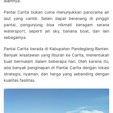
alamnya.
Pantai Carita bukan cuma menunjukkan panorama air
laut yang cantik. Selain dapat berenang di pinggir
pantai, pengunjung bisa nikmati beragam sarana
watersport, seperti jet sky, banana boat, dan lain
sebagainya.
Pantai Carita berada di Kabupaten Pandeglang Banten.
Banyak wisatawan yang liburan ke Carita, menentukan
buat bermalam dalam beberapa hari. Oleh karena itu,
ada banyak penginapan di Pantai Carita dengan lokasi
strategis, nyaman, dan harga yang sebanding dengan
kualitas fasilitas.