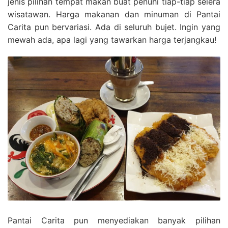
jenis pilihan tempat makan buat penuhi tiap-tiap selera
wisatawan. Harga makanan dan minuman di Pantai
Carita pun bervariasi. Ada di seluruh bujet. Ingin yang
mewah ada, apa lagi yang tawarkan harga terjangkau!
Pantai Carita pun menyediakan banyak pilihan