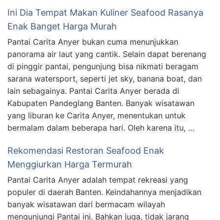
Ini Dia Tempat Makan Kuliner Seafood Rasanya
Enak Banget Harga Murah
Pantai Carita Anyer bukan cuma menunjukkan
panorama air laut yang cantik. Selain dapat berenang
di pinggir pantai, pengunjung bisa nikmati beragam
sarana watersport, seperti jet sky, banana boat, dan
lain sebagainya. Pantai Carita Anyer berada di
Kabupaten Pandeglang Banten. Banyak wisatawan
yang liburan ke Carita Anyer, menentukan untuk
bermalam dalam beberapa hari. Oleh karena itu, …
Rekomendasi Restoran Seafood Enak
Menggiurkan Harga Termurah
Pantai Carita Anyer adalah tempat rekreasi yang
populer di daerah Banten. Keindahannya menjadikan
banyak wisatawan dari bermacam wilayah
mengunjungi Pantai ini. Bahkan juga, tidak jarang