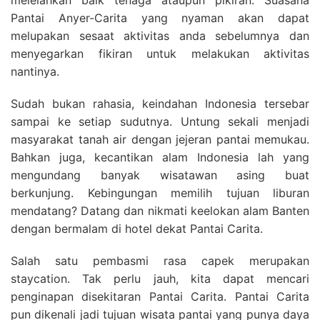
Pantai Anyer-Carita yang nyaman akan dapat
melupakan sesaat aktivitas anda sebelumnya dan
menyegarkan fikiran untuk melakukan aktivitas
nantinya.
Sudah bukan rahasia, keindahan Indonesia tersebar
sampai ke setiap sudutnya. Untung sekali menjadi
masyarakat tanah air dengan jejeran pantai memukau.
Bahkan juga, kecantikan alam Indonesia lah yang
mengundang banyak wisatawan asing buat
berkunjung. Kebingungan memilih tujuan liburan
mendatang? Datang dan nikmati keelokan alam Banten
dengan bermalam di hotel dekat Pantai Carita.
Salah satu pembasmi rasa capek merupakan
staycation. Tak perlu jauh, kita dapat mencari
penginapan disekitaran Pantai Carita. Pantai Carita
pun dikenali jadi tujuan wisata pantai yang punya daya