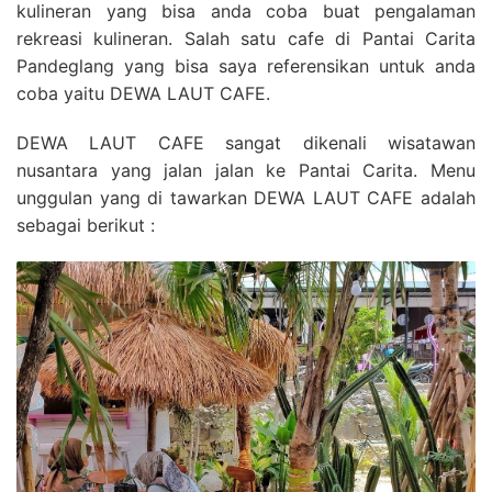
kulineran yang bisa anda coba buat pengalaman
rekreasi kulineran. Salah satu cafe di Pantai Carita
Pandeglang yang bisa saya referensikan untuk anda
coba yaitu DEWA LAUT CAFE.
DEWA LAUT CAFE sangat dikenali wisatawan
nusantara yang jalan jalan ke Pantai Carita. Menu
unggulan yang di tawarkan DEWA LAUT CAFE adalah
sebagai berikut :