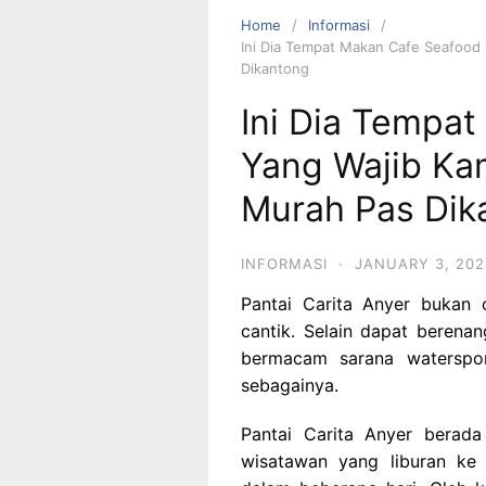
Home
Informasi
Ini Dia Tempat Makan Cafe Seafood
Dikantong
Ini Dia Tempa
Yang Wajib Ka
Murah Pas Dik
INFORMASI
·
JANUARY 3, 202
Pantai Carita Anyer bukan
cantik. Selain dapat berenan
bermacam sarana watersport
sebagainya.
Pantai Carita Anyer berad
wisatawan yang liburan ke