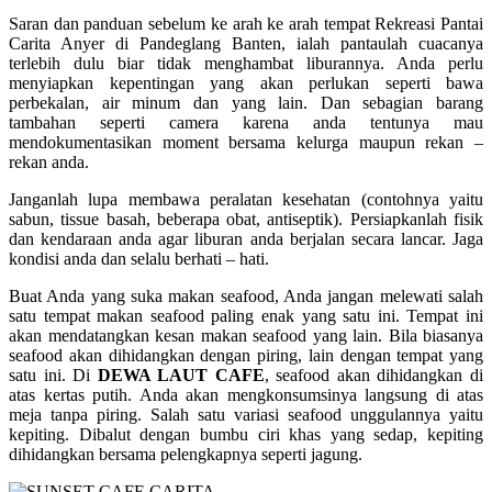
Saran dan panduan sebelum ke arah ke arah tempat Rekreasi Pantai
Carita Anyer di Pandeglang Banten, ialah pantaulah cuacanya
terlebih dulu biar tidak menghambat liburannya. Anda perlu
menyiapkan kepentingan yang akan perlukan seperti bawa
perbekalan, air minum dan yang lain. Dan sebagian barang
tambahan seperti camera karena anda tentunya mau
mendokumentasikan moment bersama kelurga maupun rekan –
rekan anda.
Janganlah lupa membawa peralatan kesehatan (contohnya yaitu
sabun, tissue basah, beberapa obat, antiseptik). Persiapkanlah fisik
dan kendaraan anda agar liburan anda berjalan secara lancar. Jaga
kondisi anda dan selalu berhati – hati.
Buat Anda yang suka makan seafood, Anda jangan melewati salah
satu tempat makan seafood paling enak yang satu ini. Tempat ini
akan mendatangkan kesan makan seafood yang lain. Bila biasanya
seafood akan dihidangkan dengan piring, lain dengan tempat yang
satu ini. Di
DEWA LAUT CAFE
, seafood akan dihidangkan di
atas kertas putih. Anda akan mengkonsumsinya langsung di atas
meja tanpa piring. Salah satu variasi seafood unggulannya yaitu
kepiting. Dibalut dengan bumbu ciri khas yang sedap, kepiting
dihidangkan bersama pelengkapnya seperti jagung.