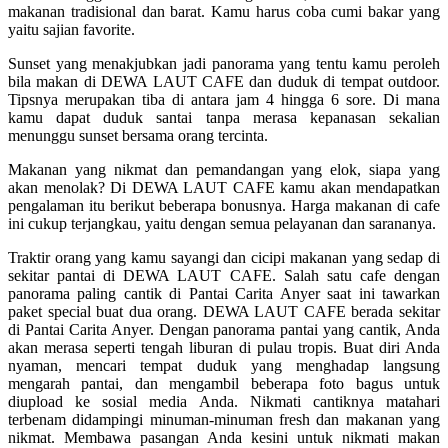
makanan tradisional dan barat. Kamu harus coba cumi bakar yang
yaitu sajian favorite.
Sunset yang menakjubkan jadi panorama yang tentu kamu peroleh
bila makan di DEWA LAUT CAFE dan duduk di tempat outdoor.
Tipsnya merupakan tiba di antara jam 4 hingga 6 sore. Di mana
kamu dapat duduk santai tanpa merasa kepanasan sekalian
menunggu sunset bersama orang tercinta.
Makanan yang nikmat dan pemandangan yang elok, siapa yang
akan menolak? Di DEWA LAUT CAFE kamu akan mendapatkan
pengalaman itu berikut beberapa bonusnya. Harga makanan di cafe
ini cukup terjangkau, yaitu dengan semua pelayanan dan sarananya.
Traktir orang yang kamu sayangi dan cicipi makanan yang sedap di
sekitar pantai di DEWA LAUT CAFE. Salah satu cafe dengan
panorama paling cantik di Pantai Carita Anyer saat ini tawarkan
paket special buat dua orang. DEWA LAUT CAFE berada sekitar
di Pantai Carita Anyer. Dengan panorama pantai yang cantik, Anda
akan merasa seperti tengah liburan di pulau tropis. Buat diri Anda
nyaman, mencari tempat duduk yang menghadap langsung
mengarah pantai, dan mengambil beberapa foto bagus untuk
diupload ke sosial media Anda. Nikmati cantiknya matahari
terbenam didampingi minuman-minuman fresh dan makanan yang
nikmat. Membawa pasangan Anda kesini untuk nikmati makan