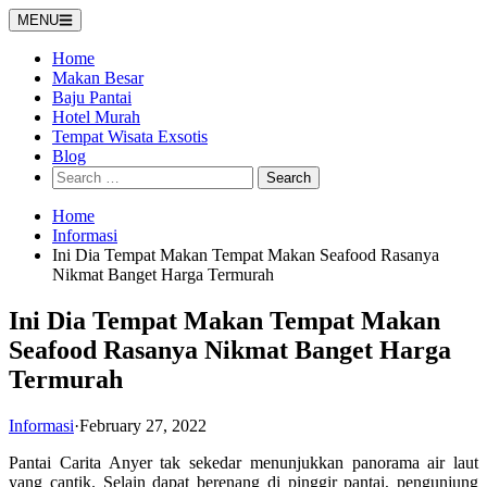
Skip
MENU
to
content
Home
Makan Besar
Baju Pantai
Hotel Murah
Tempat Wisata Exsotis
Blog
Search
for:
Home
Informasi
Ini Dia Tempat Makan Tempat Makan Seafood Rasanya
Nikmat Banget Harga Termurah
Ini Dia Tempat Makan Tempat Makan
Seafood Rasanya Nikmat Banget Harga
Termurah
Informasi
·
February 27, 2022
Pantai Carita Anyer tak sekedar menunjukkan panorama air laut
yang cantik. Selain dapat berenang di pinggir pantai, pengunjung