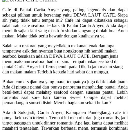
Cafe di Pantai Carita Anyer yang paling legendaris dan dapat
sebagai pilihan untuk bersantap yaitu DEWA LAUT CAFE. Siapa
sih yang tidak tahu tempat ini? Cafe ini dapat dikatakan sebagai
salah satu cafe seafood terbaik di Pantai Carita Anyer. Anda dapat
memilih sajian laut yang masih fresh dan langsung diolah buat Anda
makan. Maka tidak perlu hawatir dengan kualitasnya ya.
Salah satu restoran yang meyediakan makanan enak dan juga
tempatnya asik dan nyaman buat nongkrong nih sambil makan
seafood kesukaan adalah
DEWA LAUT CAFE. Beragam jenis
menu makanan seafood hadir di sini. Tempat makan seafood di
pantai Carita Anyer ini Terus penuh pada Dikala jam makan siang
dan makan malam Terlebih kepada hari sabtu dan minggu.
Bukan cuma sajiannya yang juara, tempatnya juga tidak kalah juara.
Ada di pinggir pantai dan punya panorama menghadap pantai. Anda
betul-betul dapat melahap seafood dengan suasana pantai. Lebih
romantis saat sore hari karena Sweet Couple dapat melihat
pemandangan sunset disini. Membahagiakan sekali bukan ?
Ada di Sukajadi, Carita Anyer, Kabupaten Pandeglang, cafe ini
punya kekhasan tertentu. Tempat ini menarik dan juga romantis, jadi
target pasangan untuk dinner romantis. Apa lagi kamu dapat melihat
matahari tenggelam. Tawarkan berbagai menu, termasuk kombinasi