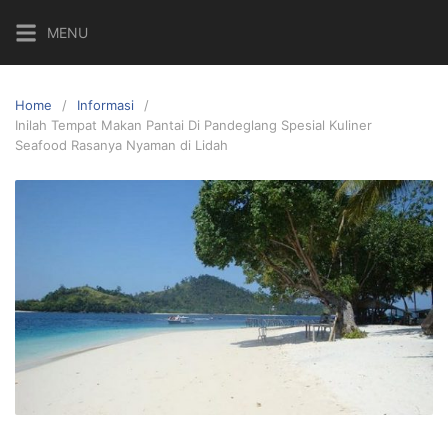
Skip
MENU
to
content
Home
Informasi
Inilah Tempat Makan Pantai Di Pandeglang Spesial Kuliner
Seafood Rasanya Nyaman di Lidah