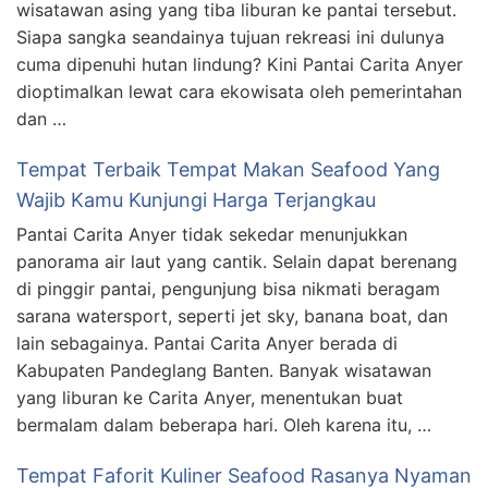
wisatawan asing yang tiba liburan ke pantai tersebut.
Siapa sangka seandainya tujuan rekreasi ini dulunya
cuma dipenuhi hutan lindung? Kini Pantai Carita Anyer
dioptimalkan lewat cara ekowisata oleh pemerintahan
dan …
Tempat Terbaik Tempat Makan Seafood Yang
Wajib Kamu Kunjungi Harga Terjangkau
Pantai Carita Anyer tidak sekedar menunjukkan
panorama air laut yang cantik. Selain dapat berenang
di pinggir pantai, pengunjung bisa nikmati beragam
sarana watersport, seperti jet sky, banana boat, dan
lain sebagainya. Pantai Carita Anyer berada di
Kabupaten Pandeglang Banten. Banyak wisatawan
yang liburan ke Carita Anyer, menentukan buat
bermalam dalam beberapa hari. Oleh karena itu, …
Tempat Faforit Kuliner Seafood Rasanya Nyaman