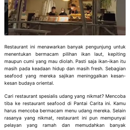
Restaurant ini menawarkan banyak pengunjung untuk
menentukan bermacam pilihan ikan laut, kepiting
maupun cumi yang mau diolah. Pasti saja ikan-ikan itu
masih pada keadaan hidup dan masih fresh. Sebagian
seafood yang mereka sajikan meninggalkan kesan-
kesan budaya oriental.
Cari restaurant spesialis udang yang nikmat? Mencoba
tiba ke restaurant seafood di Pantai Carita ini. Kamu
harus mencoba bermacam menu udang mereka. Selain
rasanya yang nikmat, restaurant ini pun mempunyai
pelayan yang ramah dan memudahkan banyak