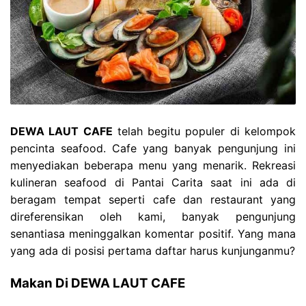
DEWA LAUT CAFE
telah begitu populer di kelompok
pencinta seafood. Cafe yang banyak pengunjung ini
menyediakan beberapa menu yang menarik. Rekreasi
kulineran seafood di Pantai Carita saat ini ada di
beragam tempat seperti cafe dan restaurant yang
direferensikan oleh kami, banyak pengunjung
senantiasa meninggalkan komentar positif. Yang mana
yang ada di posisi pertama daftar harus kunjunganmu?
Makan Di DEWA LAUT CAFE