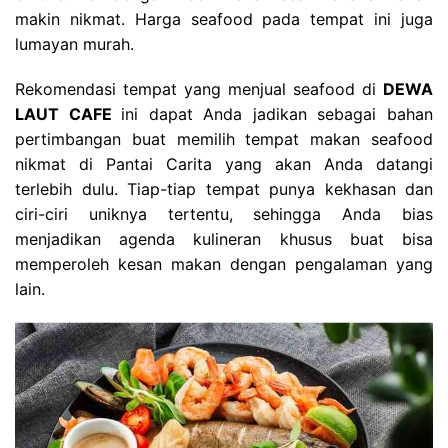
makin nikmat. Harga seafood pada tempat ini juga
lumayan murah.
Rekomendasi tempat yang menjual seafood di
DEWA
LAUT CAFE
ini dapat Anda jadikan sebagai bahan
pertimbangan buat memilih tempat makan seafood
nikmat di Pantai Carita yang akan Anda datangi
terlebih dulu. Tiap-tiap tempat punya kekhasan dan
ciri-ciri uniknya tertentu, sehingga Anda bias
menjadikan agenda kulineran khusus buat bisa
memperoleh kesan makan dengan pengalaman yang
lain.