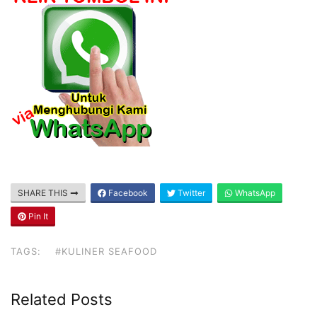
SHARE THIS
Facebook
Twitter
WhatsApp
Pin It
TAGS:
#KULINER SEAFOOD
Related Posts