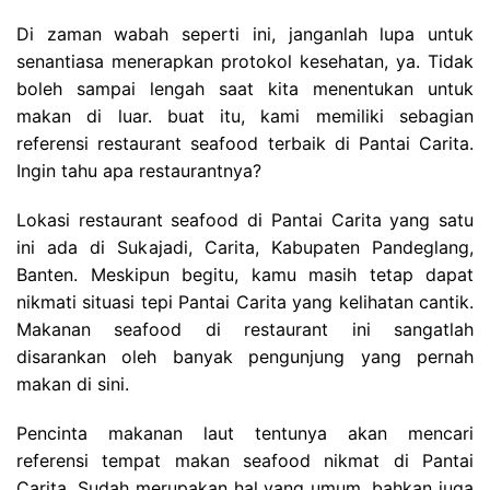
Di zaman wabah seperti ini, janganlah lupa untuk
senantiasa menerapkan protokol kesehatan, ya. Tidak
boleh sampai lengah saat kita menentukan untuk
makan di luar. buat itu, kami memiliki sebagian
referensi restaurant seafood terbaik di Pantai Carita.
Ingin tahu apa restaurantnya?
Lokasi restaurant seafood di Pantai Carita yang satu
ini ada di Sukajadi, Carita, Kabupaten Pandeglang,
Banten. Meskipun begitu, kamu masih tetap dapat
nikmati situasi tepi Pantai Carita yang kelihatan cantik.
Makanan seafood di restaurant ini sangatlah
disarankan oleh banyak pengunjung yang pernah
makan di sini.
Pencinta makanan laut tentunya akan mencari
referensi tempat makan seafood nikmat di Pantai
Carita. Sudah merupakan hal yang umum, bahkan juga