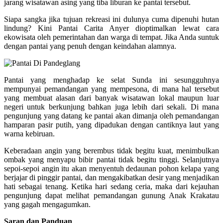
jarang wisatawan asing yang tiba liburan ke pantai tersebut.
Siapa sangka jika tujuan rekreasi ini dulunya cuma dipenuhi hutan
lindung? Kini Pantai Carita Anyer dioptimalkan lewat cara
ekowisata oleh pemerintahan dan warga di tempat. Jika Anda suntuk
dengan pantai yang penuh dengan keindahan alamnya.
Pantai yang menghadap ke selat Sunda ini sesungguhnya
mempunyai pemandangan yang mempesona, di mana hal tersebut
yang membuat alasan dari banyak wisatawan lokal maupun luar
negeri untuk berkunjung bahkan juga lebih dari sekali. Di mana
pengunjung yang datang ke pantai akan dimanja oleh pemandangan
hamparan pasir putih, yang dipadukan dengan cantiknya laut yang
warna kebiruan.
Keberadaan angin yang berembus tidak begitu kuat, menimbulkan
ombak yang menyapu bibir pantai tidak begitu tinggi. Selanjutnya
sepoi-sepoi angin itu akan menyentuh dedaunan pohon kelapa yang
berjajar di pinggir pantai, dan mengakibatkan desir yang menjadikan
hati sebagai tenang. Ketika hari sedang ceria, maka dari kejauhan
pengunjung dapat melihat pemandangan gunung Anak Krakatau
yang gagah mengagumkan.
Saran dan Panduan