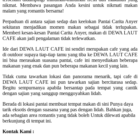
nikmat. Membawa pasangan Anda kesini untuk nikmati makan
malam yang romantis bersama!
Perpaduan di antara sajian sedap dan keelokan Pantai Carita Anyer
sekitaran menjadikan momen makan sebagai tidak terlupakan.
Memberi kesan-kesan Pantai Carita Anyer, makan di DEWA LAUT
CAFE akan jadi pengalaman tidak terlewatkan.
Ide dari DEWA LAUT CAFE ini sendiri merupakan cafe yang ada
di outdoor supaya tiap-tiap tamu yang tiba ke DEWA LAUT CAFE
ini bisa merasakan suasana pantai, cafe ini menyediakan beberapa
makanan yang enak dan pun beberapa makanan kecil yang lain.
Tidak cuma tawarkan lokasi dan panorama menarik, tapi cafe di
DEWA LAUT CAFE ini pun tawarkan sajian bercitarasa sedap.
Begitu sempurnanya apabila bersantap pada tempat yang cantik
dengan sajian yang sanggup menggoyahkan lidah.
Berada di lokasi pantai membuat tempat makan di sini Punya daya
tarik eksotis dengan suasana yang pas dengan lidah. Bahkan juga,
ada sebagian area romantis yang tidak boleh Untuk dilewati apabila
berkunjung di tempat ini.
Kontak Kami :