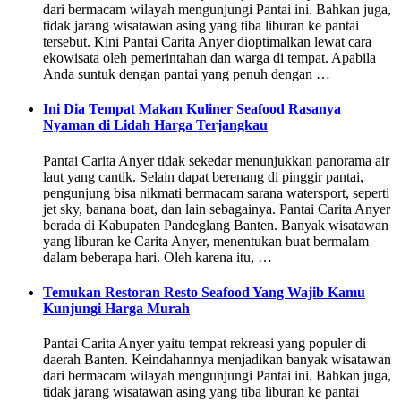
dari bermacam wilayah mengunjungi Pantai ini. Bahkan juga,
tidak jarang wisatawan asing yang tiba liburan ke pantai
tersebut. Kini Pantai Carita Anyer dioptimalkan lewat cara
ekowisata oleh pemerintahan dan warga di tempat. Apabila
Anda suntuk dengan pantai yang penuh dengan …
Ini Dia Tempat Makan Kuliner Seafood Rasanya
Nyaman di Lidah Harga Terjangkau
Pantai Carita Anyer tidak sekedar menunjukkan panorama air
laut yang cantik. Selain dapat berenang di pinggir pantai,
pengunjung bisa nikmati bermacam sarana watersport, seperti
jet sky, banana boat, dan lain sebagainya. Pantai Carita Anyer
berada di Kabupaten Pandeglang Banten. Banyak wisatawan
yang liburan ke Carita Anyer, menentukan buat bermalam
dalam beberapa hari. Oleh karena itu, …
Temukan Restoran Resto Seafood Yang Wajib Kamu
Kunjungi Harga Murah
Pantai Carita Anyer yaitu tempat rekreasi yang populer di
daerah Banten. Keindahannya menjadikan banyak wisatawan
dari bermacam wilayah mengunjungi Pantai ini. Bahkan juga,
tidak jarang wisatawan asing yang tiba liburan ke pantai