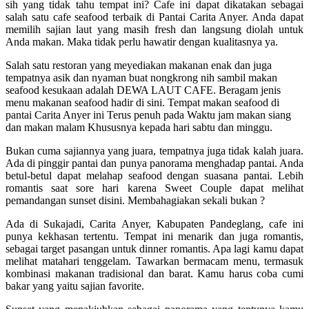
sih yang tidak tahu tempat ini? Cafe ini dapat dikatakan sebagai
salah satu cafe seafood terbaik di Pantai Carita Anyer. Anda dapat
memilih sajian laut yang masih fresh dan langsung diolah untuk
Anda makan. Maka tidak perlu hawatir dengan kualitasnya ya.
Salah satu restoran yang meyediakan makanan enak dan juga
tempatnya asik dan nyaman buat nongkrong nih sambil makan
seafood kesukaan adalah
DEWA LAUT CAFE. Beragam jenis
menu makanan seafood hadir di sini. Tempat makan seafood di
pantai Carita Anyer ini Terus penuh pada Waktu jam makan siang
dan makan malam Khususnya kepada hari sabtu dan minggu.
Bukan cuma sajiannya yang juara, tempatnya juga tidak kalah juara.
Ada di pinggir pantai dan punya panorama menghadap pantai. Anda
betul-betul dapat melahap seafood dengan suasana pantai. Lebih
romantis saat sore hari karena Sweet Couple dapat melihat
pemandangan sunset disini. Membahagiakan sekali bukan ?
Ada di Sukajadi, Carita Anyer, Kabupaten Pandeglang, cafe ini
punya kekhasan tertentu. Tempat ini menarik dan juga romantis,
sebagai target pasangan untuk dinner romantis. Apa lagi kamu dapat
melihat matahari tenggelam. Tawarkan bermacam menu, termasuk
kombinasi makanan tradisional dan barat. Kamu harus coba cumi
bakar yang yaitu sajian favorite.