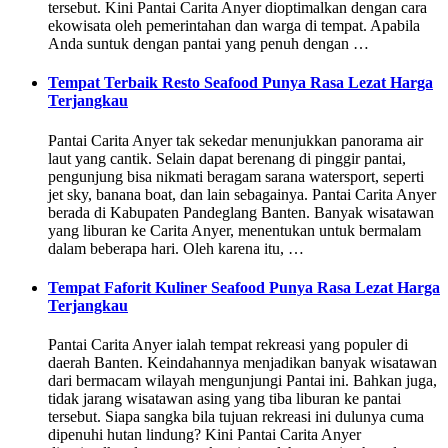
tersebut. Kini Pantai Carita Anyer dioptimalkan dengan cara
ekowisata oleh pemerintahan dan warga di tempat. Apabila
Anda suntuk dengan pantai yang penuh dengan …
Tempat Terbaik Resto Seafood Punya Rasa Lezat Harga
Terjangkau
Pantai Carita Anyer tak sekedar menunjukkan panorama air
laut yang cantik. Selain dapat berenang di pinggir pantai,
pengunjung bisa nikmati beragam sarana watersport, seperti
jet sky, banana boat, dan lain sebagainya. Pantai Carita Anyer
berada di Kabupaten Pandeglang Banten. Banyak wisatawan
yang liburan ke Carita Anyer, menentukan untuk bermalam
dalam beberapa hari. Oleh karena itu, …
Tempat Faforit Kuliner Seafood Punya Rasa Lezat Harga
Terjangkau
Pantai Carita Anyer ialah tempat rekreasi yang populer di
daerah Banten. Keindahannya menjadikan banyak wisatawan
dari bermacam wilayah mengunjungi Pantai ini. Bahkan juga,
tidak jarang wisatawan asing yang tiba liburan ke pantai
tersebut. Siapa sangka bila tujuan rekreasi ini dulunya cuma
dipenuhi hutan lindung? Kini Pantai Carita Anyer