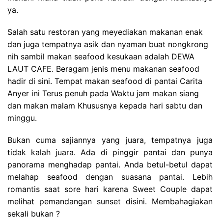
ya.
Salah satu restoran yang meyediakan makanan enak
dan juga tempatnya asik dan nyaman buat nongkrong
nih sambil makan seafood kesukaan adalah
DEWA
LAUT CAFE. Beragam jenis menu makanan seafood
hadir di sini. Tempat makan seafood di pantai Carita
Anyer ini Terus penuh pada Waktu jam makan siang
dan makan malam Khususnya kepada hari sabtu dan
minggu.
Bukan cuma sajiannya yang juara, tempatnya juga
tidak kalah juara. Ada di pinggir pantai dan punya
panorama menghadap pantai. Anda betul-betul dapat
melahap seafood dengan suasana pantai. Lebih
romantis saat sore hari karena Sweet Couple dapat
melihat pemandangan sunset disini. Membahagiakan
sekali bukan ?