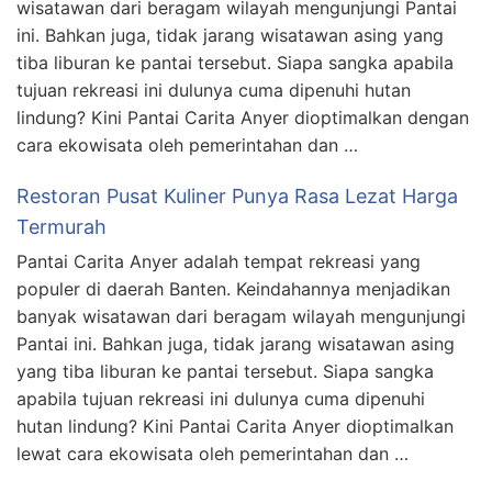
wisatawan dari beragam wilayah mengunjungi Pantai
ini. Bahkan juga, tidak jarang wisatawan asing yang
tiba liburan ke pantai tersebut. Siapa sangka apabila
tujuan rekreasi ini dulunya cuma dipenuhi hutan
lindung? Kini Pantai Carita Anyer dioptimalkan dengan
cara ekowisata oleh pemerintahan dan …
Restoran Pusat Kuliner Punya Rasa Lezat Harga
Termurah
Pantai Carita Anyer adalah tempat rekreasi yang
populer di daerah Banten. Keindahannya menjadikan
banyak wisatawan dari beragam wilayah mengunjungi
Pantai ini. Bahkan juga, tidak jarang wisatawan asing
yang tiba liburan ke pantai tersebut. Siapa sangka
apabila tujuan rekreasi ini dulunya cuma dipenuhi
hutan lindung? Kini Pantai Carita Anyer dioptimalkan
lewat cara ekowisata oleh pemerintahan dan …