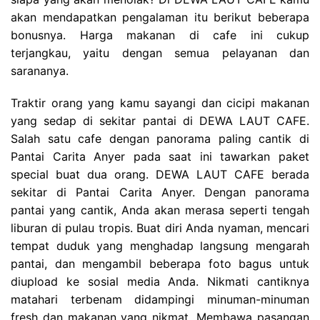
akan mendapatkan pengalaman itu berikut beberapa
bonusnya. Harga makanan di cafe ini cukup
terjangkau, yaitu dengan semua pelayanan dan
sarananya.
Traktir orang yang kamu sayangi dan cicipi makanan
yang sedap di sekitar pantai di DEWA LAUT CAFE.
Salah satu cafe dengan panorama paling cantik di
Pantai Carita Anyer pada saat ini tawarkan paket
special buat dua orang. DEWA LAUT CAFE berada
sekitar di Pantai Carita Anyer. Dengan panorama
pantai yang cantik, Anda akan merasa seperti tengah
liburan di pulau tropis. Buat diri Anda nyaman, mencari
tempat duduk yang menghadap langsung mengarah
pantai, dan mengambil beberapa foto bagus untuk
diupload ke sosial media Anda. Nikmati cantiknya
matahari terbenam didampingi minuman-minuman
fresh dan makanan yang nikmat. Membawa pasangan