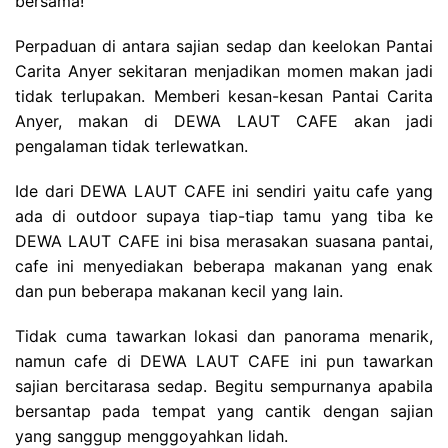
bersama!
Perpaduan di antara sajian sedap dan keelokan Pantai
Carita Anyer sekitaran menjadikan momen makan jadi
tidak terlupakan. Memberi kesan-kesan Pantai Carita
Anyer, makan di DEWA LAUT CAFE akan jadi
pengalaman tidak terlewatkan.
Ide dari DEWA LAUT CAFE ini sendiri yaitu cafe yang
ada di outdoor supaya tiap-tiap tamu yang tiba ke
DEWA LAUT CAFE ini bisa merasakan suasana pantai,
cafe ini menyediakan beberapa makanan yang enak
dan pun beberapa makanan kecil yang lain.
Tidak cuma tawarkan lokasi dan panorama menarik,
namun cafe di DEWA LAUT CAFE ini pun tawarkan
sajian bercitarasa sedap. Begitu sempurnanya apabila
bersantap pada tempat yang cantik dengan sajian
yang sanggup menggoyahkan lidah.