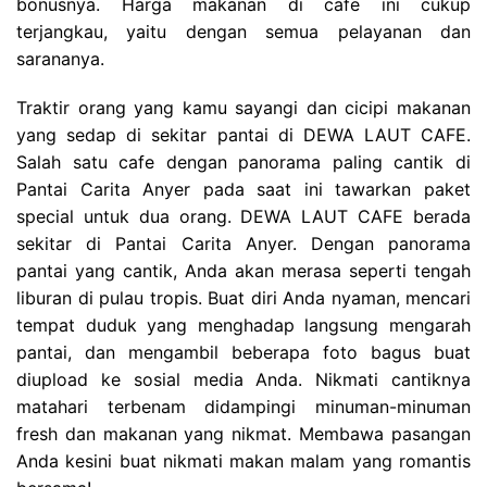
bonusnya. Harga makanan di cafe ini cukup
terjangkau, yaitu dengan semua pelayanan dan
sarananya.
Traktir orang yang kamu sayangi dan cicipi makanan
yang sedap di sekitar pantai di DEWA LAUT CAFE.
Salah satu cafe dengan panorama paling cantik di
Pantai Carita Anyer pada saat ini tawarkan paket
special untuk dua orang. DEWA LAUT CAFE berada
sekitar di Pantai Carita Anyer. Dengan panorama
pantai yang cantik, Anda akan merasa seperti tengah
liburan di pulau tropis. Buat diri Anda nyaman, mencari
tempat duduk yang menghadap langsung mengarah
pantai, dan mengambil beberapa foto bagus buat
diupload ke sosial media Anda. Nikmati cantiknya
matahari terbenam didampingi minuman-minuman
fresh dan makanan yang nikmat. Membawa pasangan
Anda kesini buat nikmati makan malam yang romantis