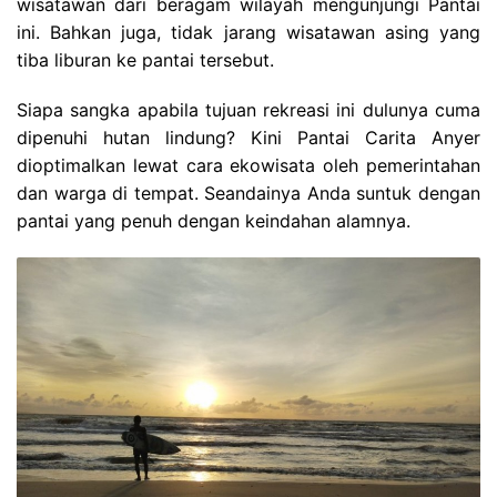
wisatawan dari beragam wilayah mengunjungi Pantai
ini. Bahkan juga, tidak jarang wisatawan asing yang
tiba liburan ke pantai tersebut.
Siapa sangka apabila tujuan rekreasi ini dulunya cuma
dipenuhi hutan lindung? Kini Pantai Carita Anyer
dioptimalkan lewat cara ekowisata oleh pemerintahan
dan warga di tempat. Seandainya Anda suntuk dengan
pantai yang penuh dengan keindahan alamnya.