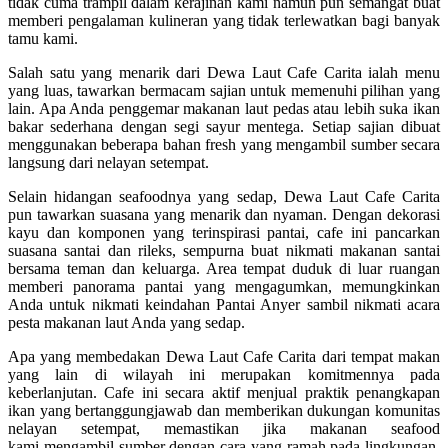
tidak cuma trampil dalam kerajinan kami namun pun semangat buat
memberi pengalaman kulineran yang tidak terlewatkan bagi banyak
tamu kami.
Salah satu yang menarik dari Dewa Laut Cafe Carita ialah menu
yang luas, tawarkan bermacam sajian untuk memenuhi pilihan yang
lain. Apa Anda penggemar makanan laut pedas atau lebih suka ikan
bakar sederhana dengan segi sayur mentega. Setiap sajian dibuat
menggunakan beberapa bahan fresh yang mengambil sumber secara
langsung dari nelayan setempat.
Selain hidangan seafoodnya yang sedap, Dewa Laut Cafe Carita
pun tawarkan suasana yang menarik dan nyaman. Dengan dekorasi
kayu dan komponen yang terinspirasi pantai, cafe ini pancarkan
suasana santai dan rileks, sempurna buat nikmati makanan santai
bersama teman dan keluarga. Area tempat duduk di luar ruangan
memberi panorama pantai yang mengagumkan, memungkinkan
Anda untuk nikmati keindahan Pantai Anyer sambil nikmati acara
pesta makanan laut Anda yang sedap.
Apa yang membedakan Dewa Laut Cafe Carita dari tempat makan
yang lain di wilayah ini merupakan komitmennya pada
keberlanjutan. Cafe ini secara aktif menjual praktik penangkapan
ikan yang bertanggungjawab dan memberikan dukungan komunitas
nelayan setempat, memastikan jika makanan seafood
kami mengambil sumber dengan cara yang ramah pada lingkungan.