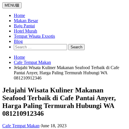
Skip
MENU
to
content
Home
Makan Besar
Baju Pantai
Hotel Murah
Tempat Wisata Exsotis
Blog
Search
for:
Home
Cafe Tempat Makan
Jelajahi Wisata Kuliner Makanan Seafood Terbaik di Cafe
Pantai Anyer, Harga Paling Termurah Hubungi WA
081210912346
Jelajahi Wisata Kuliner Makanan
Seafood Terbaik di Cafe Pantai Anyer,
Harga Paling Termurah Hubungi WA
081210912346
Cafe Tempat Makan
·
June 18, 2023