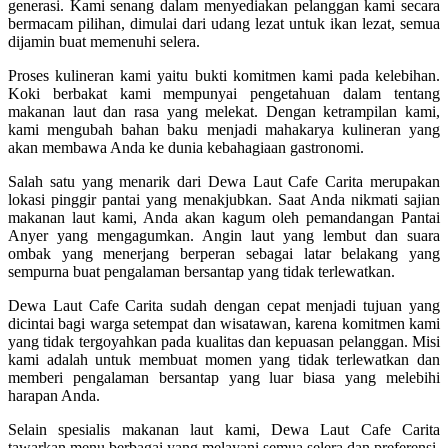
generasi. Kami senang dalam menyediakan pelanggan kami secara
bermacam pilihan, dimulai dari udang lezat untuk ikan lezat, semua
dijamin buat memenuhi selera.
Proses kulineran kami yaitu bukti komitmen kami pada kelebihan.
Koki berbakat kami mempunyai pengetahuan dalam tentang
makanan laut dan rasa yang melekat. Dengan ketrampilan kami,
kami mengubah bahan baku menjadi mahakarya kulineran yang
akan membawa Anda ke dunia kebahagiaan gastronomi.
Salah satu yang menarik dari Dewa Laut Cafe Carita merupakan
lokasi pinggir pantai yang menakjubkan. Saat Anda nikmati sajian
makanan laut kami, Anda akan kagum oleh pemandangan Pantai
Anyer yang mengagumkan. Angin laut yang lembut dan suara
ombak yang menerjang berperan sebagai latar belakang yang
sempurna buat pengalaman bersantap yang tidak terlewatkan.
Dewa Laut Cafe Carita sudah dengan cepat menjadi tujuan yang
dicintai bagi warga setempat dan wisatawan, karena komitmen kami
yang tidak tergoyahkan pada kualitas dan kepuasan pelanggan. Misi
kami adalah untuk membuat momen yang tidak terlewatkan dan
memberi pengalaman bersantap yang luar biasa yang melebihi
harapan Anda.
Selain spesialis makanan laut kami, Dewa Laut Cafe Carita
tawarkan menu berbagai yang melayani semua selera dan preferensi.