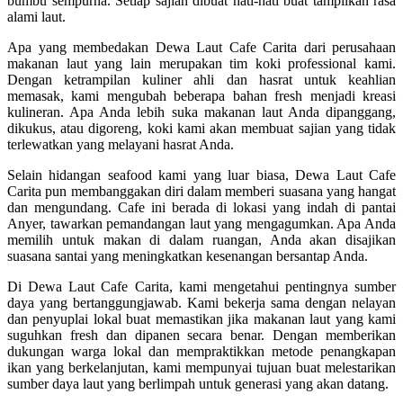
bumbu sempurna. Setiap sajian dibuat hati-hati buat tampilkan rasa
alami laut.
Apa yang membedakan Dewa Laut Cafe Carita dari perusahaan
makanan laut yang lain merupakan tim koki professional kami.
Dengan ketrampilan kuliner ahli dan hasrat untuk keahlian
memasak, kami mengubah beberapa bahan fresh menjadi kreasi
kulineran. Apa Anda lebih suka makanan laut Anda dipanggang,
dikukus, atau digoreng, koki kami akan membuat sajian yang tidak
terlewatkan yang melayani hasrat Anda.
Selain hidangan seafood kami yang luar biasa, Dewa Laut Cafe
Carita pun membanggakan diri dalam memberi suasana yang hangat
dan mengundang. Cafe ini berada di lokasi yang indah di pantai
Anyer, tawarkan pemandangan laut yang mengagumkan. Apa Anda
memilih untuk makan di dalam ruangan, Anda akan disajikan
suasana santai yang meningkatkan kesenangan bersantap Anda.
Di Dewa Laut Cafe Carita, kami mengetahui pentingnya sumber
daya yang bertanggungjawab. Kami bekerja sama dengan nelayan
dan penyuplai lokal buat memastikan jika makanan laut yang kami
suguhkan fresh dan dipanen secara benar. Dengan memberikan
dukungan warga lokal dan mempraktikkan metode penangkapan
ikan yang berkelanjutan, kami mempunyai tujuan buat melestarikan
sumber daya laut yang berlimpah untuk generasi yang akan datang.