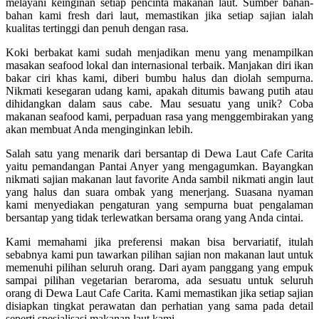
melayani keinginan setiap pencinta makanan laut. Sumber bahan-
bahan kami fresh dari laut, memastikan jika setiap sajian ialah
kualitas tertinggi dan penuh dengan rasa.
Koki berbakat kami sudah menjadikan menu yang menampilkan
masakan seafood lokal dan internasional terbaik. Manjakan diri ikan
bakar ciri khas kami, diberi bumbu halus dan diolah sempurna.
Nikmati kesegaran udang kami, apakah ditumis bawang putih atau
dihidangkan dalam saus cabe. Mau sesuatu yang unik? Coba
makanan seafood kami, perpaduan rasa yang menggembirakan yang
akan membuat Anda menginginkan lebih.
Salah satu yang menarik dari bersantap di Dewa Laut Cafe Carita
yaitu pemandangan Pantai Anyer yang mengagumkan. Bayangkan
nikmati sajian makanan laut favorite Anda sambil nikmati angin laut
yang halus dan suara ombak yang menerjang. Suasana nyaman
kami menyediakan pengaturan yang sempurna buat pengalaman
bersantap yang tidak terlewatkan bersama orang yang Anda cintai.
Kami memahami jika preferensi makan bisa bervariatif, itulah
sebabnya kami pun tawarkan pilihan sajian non makanan laut untuk
memenuhi pilihan seluruh orang. Dari ayam panggang yang empuk
sampai pilihan vegetarian beraroma, ada sesuatu untuk seluruh
orang di Dewa Laut Cafe Carita. Kami memastikan jika setiap sajian
disiapkan tingkat perawatan dan perhatian yang sama pada detail
seperti spesialisasi makanan laut kami.