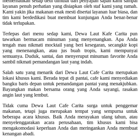
memerhatikan setiap detil dimulai dari penyajian sajian kami sampai
layanan penuh perhatian yang disiapkan oleh staf kami yang ramah.
Kami yakin jika makanan enak mesti disertai layanan luar biasa, dan
tim kami berdedikasi buat membuat kunjungan Anda benar-benar
tidak terlupakan.
Terlepas dari menu sedap kami, Dewa Laut Kafe Carita pun
tawarkan bermacam minuman yang menyenangkan. Apa Anda
tengah mau nikmati mocktail yang beri kesegaran, secangkir kopi
yang menenangkan, atau jus buah tropis, kami mempunyai
semuanya. Duduk, santai, dan menyeruput minuman favorite Anda
sambil nikmati pemandangan laut yang indah.
Salah satu yang menarik dari Dewa Laut Cafe Carita merupakan
lokasi khusus kami. Berada tepat di pantai, cafe kami menyediakan
bangku baris depan untuk pemandangan pantai yang menakjubkan.
Bayangkan makan bersama orang yang Anda sayangi, rasakan
angin laut yang lembut.
Tidak cuma Dewa Laut Cafe Carita surga untuk penggemar
makanan, tetapi juga merupakan tempat yang sempurna untuk
beberapa acara khusus. Baik Anda merayakan ulang tahun, atau
menyelenggarakan acara perusahaan, tim khusus kami bisa
mengakomodasi keperluan Anda dan meringankan Anda membuat
kenangan abadi.