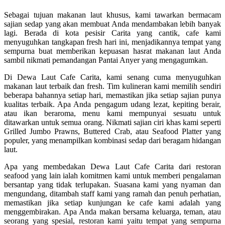
Sebagai tujuan makanan laut khusus, kami tawarkan bermacam
sajian sedap yang akan membuat Anda mendambakan lebih banyak
lagi. Berada di kota pesisir Carita yang cantik, cafe kami
menyuguhkan tangkapan fresh hari ini, menjadikannya tempat yang
sempurna buat memberikan kepuasan hasrat makanan laut Anda
sambil nikmati pemandangan Pantai Anyer yang mengagumkan.
Di Dewa Laut Cafe Carita, kami senang cuma menyuguhkan
makanan laut terbaik dan fresh. Tim kulineran kami memilih sendiri
beberapa bahannya setiap hari, memastikan jika setiap sajian punya
kualitas terbaik. Apa Anda pengagum udang lezat, kepiting berair,
atau ikan beraroma, menu kami mempunyai sesuatu untuk
ditawarkan untuk semua orang. Nikmati sajian ciri khas kami seperti
Grilled Jumbo Prawns, Buttered Crab, atau Seafood Platter yang
populer, yang menampilkan kombinasi sedap dari beragam hidangan
laut.
Apa yang membedakan Dewa Laut Cafe Carita dari restoran
seafood yang lain ialah komitmen kami untuk memberi pengalaman
bersantap yang tidak terlupakan. Suasana kami yang nyaman dan
mengundang, ditambah staff kami yang ramah dan penuh perhatian,
memastikan jika setiap kunjungan ke cafe kami adalah yang
menggembirakan. Apa Anda makan bersama keluarga, teman, atau
seorang yang spesial, restoran kami yaitu tempat yang sempurna