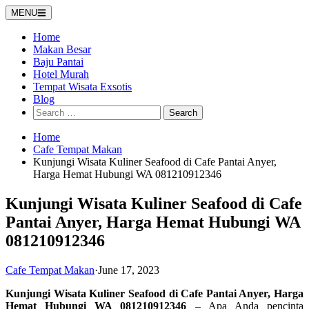
Skip
MENU
to
content
Home
Makan Besar
Baju Pantai
Hotel Murah
Tempat Wisata Exsotis
Blog
Search
for:
Home
Cafe Tempat Makan
Kunjungi Wisata Kuliner Seafood di Cafe Pantai Anyer,
Harga Hemat Hubungi WA 081210912346
Kunjungi Wisata Kuliner Seafood di Cafe
Pantai Anyer, Harga Hemat Hubungi WA
081210912346
Cafe Tempat Makan
·
June 17, 2023
Kunjungi Wisata Kuliner Seafood di Cafe Pantai Anyer, Harga
Hemat Hubungi WA 081210912346
– Apa Anda pencinta