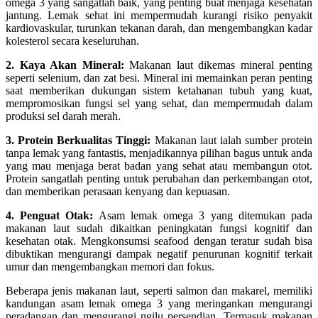
omega 3 yang sangatlah baik, yang penting buat menjaga kesehatan
jantung. Lemak sehat ini mempermudah kurangi risiko penyakit
kardiovaskular, turunkan tekanan darah, dan mengembangkan kadar
kolesterol secara keseluruhan.
2. Kaya Akan Mineral:
Makanan laut dikemas mineral penting
seperti selenium, dan zat besi. Mineral ini memainkan peran penting
saat memberikan dukungan sistem ketahanan tubuh yang kuat,
mempromosikan fungsi sel yang sehat, dan mempermudah dalam
produksi sel darah merah.
3. Protein Berkualitas Tinggi:
Makanan laut ialah sumber protein
tanpa lemak yang fantastis, menjadikannya pilihan bagus untuk anda
yang mau menjaga berat badan yang sehat atau membangun otot.
Protein sangatlah penting untuk perubahan dan perkembangan otot,
dan memberikan perasaan kenyang dan kepuasan.
4. Penguat Otak:
Asam lemak omega 3 yang ditemukan pada
makanan laut sudah dikaitkan peningkatan fungsi kognitif dan
kesehatan otak. Mengkonsumsi seafood dengan teratur sudah bisa
dibuktikan mengurangi dampak negatif penurunan kognitif terkait
umur dan mengembangkan memori dan fokus.
Beberapa jenis makanan laut, seperti salmon dan makarel, memiliki
kandungan asam lemak omega 3 yang meringankan mengurangi
peradangan dan mengurangi ngilu persendian. Termasuk makanan