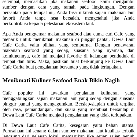
setempat, memastikan jika makanan seafood kami mengambil
sumber dengan cara yang ramah pada lingkungan. Dengan
bersantap pada tempat ini, Anda bisa nikmati sajian makanan laut
favorit Anda tanpa rasa bersalah, mengetahui jika Anda
berkontribusi kepada pelestarian ekosistem laut.
Apa Anda penggemar makanan seafood atau cuma cari Cafe yang
menarik untuk menikmati makanan di pinggir pantai, Dewa Laut
Cafe Carita yaitu pilihan yang sempurna. Dengan penawaran
makanan seafood yang sedap, suasana yang nyaman, dan
komitmennya, cafe ini menjadi favorite di kalangan penduduk di
tempat dan turis. Maka, pastikan buat berkunjung ke Dewa Laut
Cafe Carita buat pengalaman bersantap yang tidak terlupakan.
Menikmati Kuliner Seafood Enak Bikin Nagih
Cafe populer ini tawarkan perjalanan kulineran yang
menggabungkan sajian makanan laut yang sedap dengan suasana
pinggir pantai yang mengagumkan. Bersiap-siaplah untuk terpikat
oleh rasa, pemandangan, dan suara yang membuat bersantap di
Dewa Laut Cafe Carita menjadi pengalaman yang tidak terlupakan.
Di Dewa Laut Cafe Carita, kesegaran yaitu bahan utama.
Perusahaan ini senang dalam sumber makanan laut kualitas terbaik
langsung dari nelayan lokal, memastikan jika setiap sajian penuh