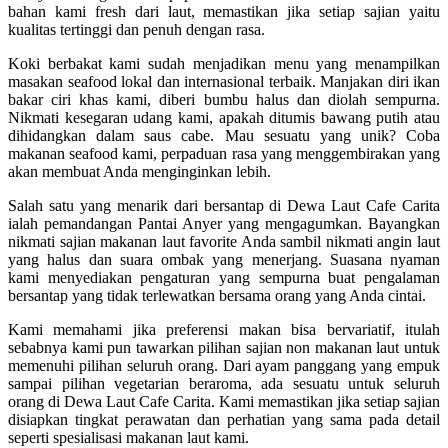
bahan kami fresh dari laut, memastikan jika setiap sajian yaitu
kualitas tertinggi dan penuh dengan rasa.
Koki berbakat kami sudah menjadikan menu yang menampilkan
masakan seafood lokal dan internasional terbaik. Manjakan diri ikan
bakar ciri khas kami, diberi bumbu halus dan diolah sempurna.
Nikmati kesegaran udang kami, apakah ditumis bawang putih atau
dihidangkan dalam saus cabe. Mau sesuatu yang unik? Coba
makanan seafood kami, perpaduan rasa yang menggembirakan yang
akan membuat Anda menginginkan lebih.
Salah satu yang menarik dari bersantap di Dewa Laut Cafe Carita
ialah pemandangan Pantai Anyer yang mengagumkan. Bayangkan
nikmati sajian makanan laut favorite Anda sambil nikmati angin laut
yang halus dan suara ombak yang menerjang. Suasana nyaman
kami menyediakan pengaturan yang sempurna buat pengalaman
bersantap yang tidak terlewatkan bersama orang yang Anda cintai.
Kami memahami jika preferensi makan bisa bervariatif, itulah
sebabnya kami pun tawarkan pilihan sajian non makanan laut untuk
memenuhi pilihan seluruh orang. Dari ayam panggang yang empuk
sampai pilihan vegetarian beraroma, ada sesuatu untuk seluruh
orang di Dewa Laut Cafe Carita. Kami memastikan jika setiap sajian
disiapkan tingkat perawatan dan perhatian yang sama pada detail
seperti spesialisasi makanan laut kami.