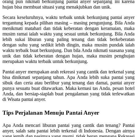
orang pun nikmati berkunjung pantai anyer sepanjang ini karena
hujan bisa membuat situasi yang menakjubkan dan unik.
Secara keseluruhnya, waktu terbaik untuk berkunjung pantai anyer
tergantung kepada pilihan masing – masing pengunjung. Bila Anda
menikmati matahari dan tidak keberatan dengan keramaian, maka
musim ramai ialah waktu yang sesuai untuk berkunjung. Bila Anda
lebih sukai liburan yang paling tenang dan tidak berkeberatan
dengan suhu yang sedikit lebih dingin, maka musim pundak ialah
waktu terbaik buat berkunjung. Dan bila Anda nikmati suasana yang
unik dan tidak keberatan dengan hujan, maka musim penghujan
merupakan waktu terbaik untuk berkunjung.
Pantai anyer merupakan arah rekreasi yang cantik dan terkenal yang
bisa dinikmati sepanjang tahun. Apa Anda lebih suka pantai yang
sibuk dan ceria atau berlibur yang tenang dan damai, pantai anyer
punya sesuatu buat ditawarkan. Maka kemasi tas Anda, pesan hotel
Anda, dan bersiap-siaplah buat pengalaman yang tidak terlewatkan
di Wisata pantai anyer.
Tips Perjalanan Menuju Pantai Anyer
Apa Anda mencari liburan pantai yang cantik dan tenang? Pantai
anyer, salah satu pantai lebih terkenal di Indonesia. Dengan airnya
yang jernih dan pasirnya yang murni, tidak heran mengapa Rekreasi