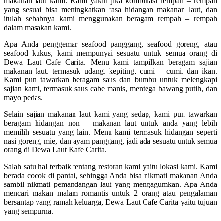
makanan laut kami. Kami yakin jika kombinasi rempah – rempah
yang sesuai bisa meningkatkan rasa hidangan makanan laut, dan
itulah sebabnya kami menggunakan beragam rempah – rempah
dalam masakan kami.
Apa Anda penggemar seafood panggang, seafood goreng, atau
seafood kukus, kami mempunyai sesuatu untuk semua orang di
Dewa Laut Cafe Carita. Menu kami tampilkan beragam sajian
makanan laut, termasuk udang, kepiting, cumi – cumi, dan ikan.
Kami pun tawarkan beragam saus dan bumbu untuk melengkapi
sajian kami, termasuk saus cabe manis, mentega bawang putih, dan
mayo pedas.
Selain sajian makanan laut kami yang sedap, kami pun tawarkan
beragam hidangan non – makanan laut untuk anda yang lebih
memilih sesuatu yang lain. Menu kami termasuk hidangan seperti
nasi goreng, mie, dan ayam panggang, jadi ada sesuatu untuk semua
orang di Dewa Laut Kafe Carita.
Salah satu hal terbaik tentang restoran kami yaitu lokasi kami. Kami
berada cocok di pantai, sehingga Anda bisa nikmati makanan Anda
sambil nikmati pemandangan laut yang mengagumkan. Apa Anda
mencari makan malam romantis untuk 2 orang atau pengalaman
bersantap yang ramah keluarga, Dewa Laut Cafe Carita yaitu tujuan
yang sempurna.