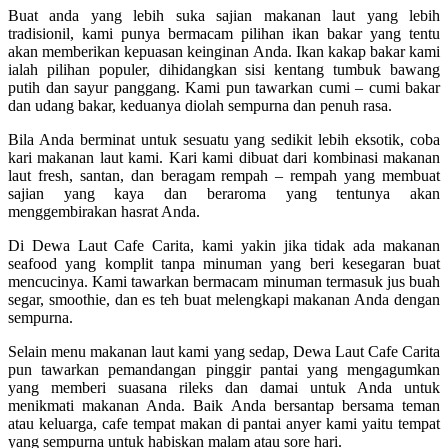
Buat anda yang lebih suka sajian makanan laut yang lebih
tradisionil, kami punya bermacam pilihan ikan bakar yang tentu
akan memberikan kepuasan keinginan Anda. Ikan kakap bakar kami
ialah pilihan populer, dihidangkan sisi kentang tumbuk bawang
putih dan sayur panggang. Kami pun tawarkan cumi – cumi bakar
dan udang bakar, keduanya diolah sempurna dan penuh rasa.
Bila Anda berminat untuk sesuatu yang sedikit lebih eksotik, coba
kari makanan laut kami. Kari kami dibuat dari kombinasi makanan
laut fresh, santan, dan beragam rempah – rempah yang membuat
sajian yang kaya dan beraroma yang tentunya akan
menggembirakan hasrat Anda.
Di Dewa Laut Cafe Carita, kami yakin jika tidak ada makanan
seafood yang komplit tanpa minuman yang beri kesegaran buat
mencucinya. Kami tawarkan bermacam minuman termasuk jus buah
segar, smoothie, dan es teh buat melengkapi makanan Anda dengan
sempurna.
Selain menu makanan laut kami yang sedap, Dewa Laut Cafe Carita
pun tawarkan pemandangan pinggir pantai yang mengagumkan
yang memberi suasana rileks dan damai untuk Anda untuk
menikmati makanan Anda. Baik Anda bersantap bersama teman
atau keluarga, cafe tempat makan di pantai anyer kami yaitu tempat
yang sempurna untuk habiskan malam atau sore hari.