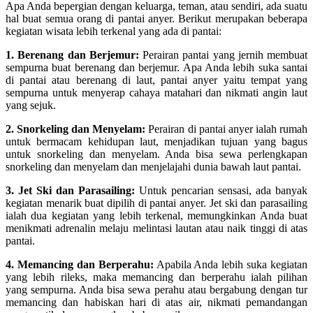
Apa Anda bepergian dengan keluarga, teman, atau sendiri, ada suatu
hal buat semua orang di pantai anyer. Berikut merupakan beberapa
kegiatan wisata lebih terkenal yang ada di pantai:
1. Berenang dan Berjemur:
Perairan pantai yang jernih membuat
sempurna buat berenang dan berjemur. Apa Anda lebih suka santai
di pantai atau berenang di laut, pantai anyer yaitu tempat yang
sempurna untuk menyerap cahaya matahari dan nikmati angin laut
yang sejuk.
2. Snorkeling dan Menyelam:
Perairan di pantai anyer ialah rumah
untuk bermacam kehidupan laut, menjadikan tujuan yang bagus
untuk snorkeling dan menyelam. Anda bisa sewa perlengkapan
snorkeling dan menyelam dan menjelajahi dunia bawah laut pantai.
3. Jet Ski dan Parasailing:
Untuk pencarian sensasi, ada banyak
kegiatan menarik buat dipilih di pantai anyer. Jet ski dan parasailing
ialah dua kegiatan yang lebih terkenal, memungkinkan Anda buat
menikmati adrenalin melaju melintasi lautan atau naik tinggi di atas
pantai.
4. Memancing dan Berperahu:
Apabila Anda lebih suka kegiatan
yang lebih rileks, maka memancing dan berperahu ialah pilihan
yang sempurna. Anda bisa sewa perahu atau bergabung dengan tur
memancing dan habiskan hari di atas air, nikmati pemandangan