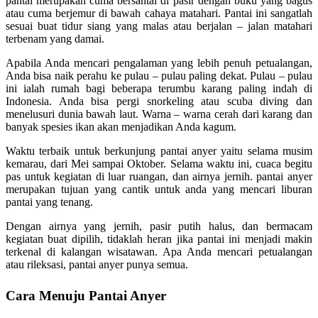
pantai merupakan cuma bersantai di pasir dengan buku yang bagus
atau cuma berjemur di bawah cahaya matahari. Pantai ini sangatlah
sesuai buat tidur siang yang malas atau berjalan – jalan matahari
terbenam yang damai.
Apabila Anda mencari pengalaman yang lebih penuh petualangan,
Anda bisa naik perahu ke pulau – pulau paling dekat. Pulau – pulau
ini ialah rumah bagi beberapa terumbu karang paling indah di
Indonesia. Anda bisa pergi snorkeling atau scuba diving dan
menelusuri dunia bawah laut. Warna – warna cerah dari karang dan
banyak spesies ikan akan menjadikan Anda kagum.
Waktu terbaik untuk berkunjung pantai anyer yaitu selama musim
kemarau, dari Mei sampai Oktober. Selama waktu ini, cuaca begitu
pas untuk kegiatan di luar ruangan, dan airnya jernih. pantai anyer
merupakan tujuan yang cantik untuk anda yang mencari liburan
pantai yang tenang.
Dengan airnya yang jernih, pasir putih halus, dan bermacam
kegiatan buat dipilih, tidaklah heran jika pantai ini menjadi makin
terkenal di kalangan wisatawan. Apa Anda mencari petualangan
atau rileksasi, pantai anyer punya semua.
Cara Menuju Pantai Anyer