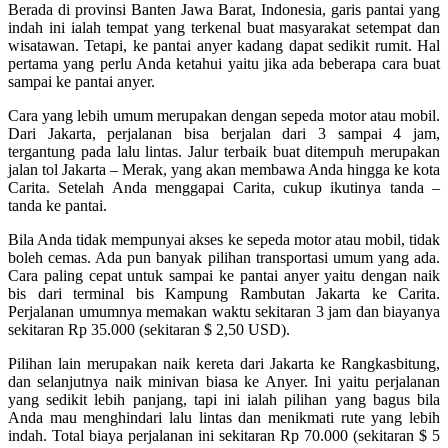
Berada di provinsi Banten Jawa Barat, Indonesia, garis pantai yang
indah ini ialah tempat yang terkenal buat masyarakat setempat dan
wisatawan. Tetapi, ke pantai anyer kadang dapat sedikit rumit. Hal
pertama yang perlu Anda ketahui yaitu jika ada beberapa cara buat
sampai ke pantai anyer.
Cara yang lebih umum merupakan dengan sepeda motor atau mobil.
Dari Jakarta, perjalanan bisa berjalan dari 3 sampai 4 jam,
tergantung pada lalu lintas. Jalur terbaik buat ditempuh merupakan
jalan tol Jakarta – Merak, yang akan membawa Anda hingga ke kota
Carita. Setelah Anda menggapai Carita, cukup ikutinya tanda –
tanda ke pantai.
Bila Anda tidak mempunyai akses ke sepeda motor atau mobil, tidak
boleh cemas. Ada pun banyak pilihan transportasi umum yang ada.
Cara paling cepat untuk sampai ke pantai anyer yaitu dengan naik
bis dari terminal bis Kampung Rambutan Jakarta ke Carita.
Perjalanan umumnya memakan waktu sekitaran 3 jam dan biayanya
sekitaran Rp 35.000 (sekitaran $ 2,50 USD).
Pilihan lain merupakan naik kereta dari Jakarta ke Rangkasbitung,
dan selanjutnya naik minivan biasa ke Anyer. Ini yaitu perjalanan
yang sedikit lebih panjang, tapi ini ialah pilihan yang bagus bila
Anda mau menghindari lalu lintas dan menikmati rute yang lebih
indah. Total biaya perjalanan ini sekitaran Rp 70.000 (sekitaran $ 5