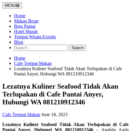
Skip
MENU
to
content
Home
Makan Besar
Baju Pantai
Hotel Murah
Tempat Wisata Exsotis
Blog
Search
for:
Home
Cafe Tempat Makan
Lezatnya Kuliner Seafood Tidak Akan Terlupakan di Cafe
Pantai Anyer, Hubungi WA 081210912346
Lezatnya Kuliner Seafood Tidak Akan
Terlupakan di Cafe Pantai Anyer,
Hubungi WA 081210912346
Cafe Tempat Makan
·
June 18, 2023
Lezatnya Kuliner Seafood Tidak Akan Terlupakan di Cafe
Pantai Anyer, Hubungi WA 081210912346
– Apabila Anda