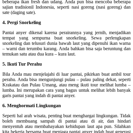
beberapa ikan fresh dan udang. Anda pun bisa mencoba beberapa
sajian tradisionil Indonesia, seperti nasi goreng (nasi goreng) dan
sate (daging sate).
4. Pergi Snorkeling
Pantai anyer dikenal karena perairannya yang jernih, menjadikan
tempat yang sempurna buat snorkeling. Sewa perlengkapan
snorkeling dan telusuri dunia bawah laut yang dipenuhi ikan warna
– warni dan terumbu karang. Anda bahkan bisa saja beruntung dan
temukan satu atau dua kura – kura laut.
5. Ikuti Tur Perahu
Bila Anda mau menjelajahi di luar pantai, pikirkan buat ambil tour
perahu. Anda bisa mengunjungi pulau – pulau paling dekat, seperti
Krakatau dan Pulau Umang, atau meng ikuti tour melihat lumba –
lumba. Ini merupakan cara yang bagus untuk melihat lebih banyak
garis pantai yang indah di pantai anyer.
6. Menghormati Lingkungan
Seperti hal arah wisata, penting buat menghargai lingkungan. Tidak
boleh membuang sampah di pantai atau di air, dan hindari
menyentuh atau membahayakan kehidupan laut apa pun. Silahkan
kita bekerja bersama buat menjaga pantai anyer indah buat generasi