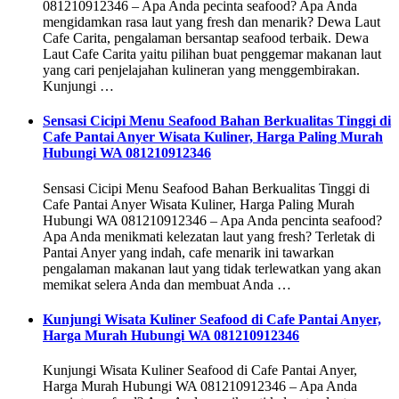
081210912346 – Apa Anda pecinta seafood? Apa Anda
mengidamkan rasa laut yang fresh dan menarik? Dewa Laut
Cafe Carita, pengalaman bersantap seafood terbaik. Dewa
Laut Cafe Carita yaitu pilihan buat penggemar makanan laut
yang cari penjelajahan kulineran yang menggembirakan.
Kunjungi …
Sensasi Cicipi Menu Seafood Bahan Berkualitas Tinggi di
Cafe Pantai Anyer Wisata Kuliner, Harga Paling Murah
Hubungi WA 081210912346
Sensasi Cicipi Menu Seafood Bahan Berkualitas Tinggi di
Cafe Pantai Anyer Wisata Kuliner, Harga Paling Murah
Hubungi WA 081210912346 – Apa Anda pencinta seafood?
Apa Anda menikmati kelezatan laut yang fresh? Terletak di
Pantai Anyer yang indah, cafe menarik ini tawarkan
pengalaman makanan laut yang tidak terlewatkan yang akan
memikat selera Anda dan membuat Anda …
Kunjungi Wisata Kuliner Seafood di Cafe Pantai Anyer,
Harga Murah Hubungi WA 081210912346
Kunjungi Wisata Kuliner Seafood di Cafe Pantai Anyer,
Harga Murah Hubungi WA 081210912346 – Apa Anda