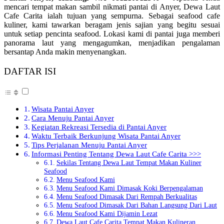
mencari tempat makan sambil nikmati pantai di Anyer, Dewa Laut
Cafe Carita ialah tujuan yang sempurna. Sebagai seafood cafe
kuliner, kami tawarkan beragam jenis sajian yang begitu sesuai
untuk setiap pencinta seafood. Lokasi kami di pantai juga memberi
panorama laut yang mengagumkan, menjadikan pengalaman
bersantap Anda makin menyenangkan.
DAFTAR ISI
Wisata Pantai Anyer
Cara Menuju Pantai Anyer
Kegiatan Rekreasi Tersedia di Pantai Anyer
Waktu Terbaik Berkunjung Wisata Pantai Anyer
Tips Perjalanan Menuju Pantai Anyer
Informasi Penting Tentang Dewa Laut Cafe Carita >>>
Sekilas Tentang Dewa Laut Tempat Makan Kuliner
Seafood
Menu Seafood Kami
Menu Seafood Kami Dimasak Koki Berpengalaman
Menu Seafood Dimasak Dari Rempah Berkualitas
Menu Seafood Dimasak Dari Bahan Langsung Dari Laut
Menu Seafood Kami Dijamin Lezat
Dewa Laut Cafe Carita Tempat Makan Kulineran