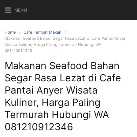
Skip
MENU
to
content
Home
Cafe Tempat Makan
Makanan Seafood Bahan Segar Rasa Lezat di Cafe Pantai Anyer
Wisata Kuliner, Harga Paling Termurah Hubungi WA
081210912346
Makanan Seafood Bahan
Segar Rasa Lezat di Cafe
Pantai Anyer Wisata
Kuliner, Harga Paling
Termurah Hubungi WA
081210912346