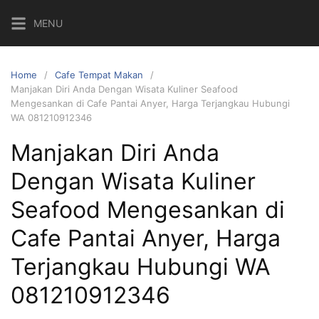
Skip
MENU
to
content
Home
Cafe Tempat Makan
Manjakan Diri Anda Dengan Wisata Kuliner Seafood
Mengesankan di Cafe Pantai Anyer, Harga Terjangkau Hubungi
WA 081210912346
Manjakan Diri Anda
Dengan Wisata Kuliner
Seafood Mengesankan di
Cafe Pantai Anyer, Harga
Terjangkau Hubungi WA
081210912346