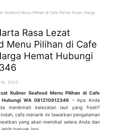
r Seafood Menu Pilihan di Cafe Pantai Anyer, Harga
rta Rasa Lezat
d Menu Pilihan di Cafe
 Harga Hemat Hubungi
2346
19, 2023
at Kuliner Seafood Menu Pilihan di Cafe
at Hubungi WA 081210912346
– Apa Anda
da menikmati kelezatan laut yang fresh?
g indah, cafe menarik ini tawarkan pengalaman
lewatkan yang akan memikat selera Anda dan
ebih banyak lagi.