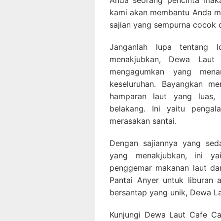
Anda seorang pencinta maka
kami akan membantu Anda m
sajian yang sempurna cocok 
Janganlah lupa tentang l
menakjubkan, Dewa Laut 
mengagumkan yang menam
keseluruhan. Bayangkan m
hamparan laut yang luas,
belakang. Ini yaitu peng
merasakan santai.
Dengan sajiannya yang sed
yang menakjubkan, ini ya
penggemar makanan laut da
Pantai Anyer untuk liburan
bersantap yang unik, Dewa L
Kunjungi Dewa Laut Cafe Car