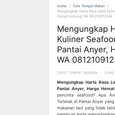
Home
Cafe Tempat Makan
Mengungkap Harta Rasa Lezat Kuline
Hemat Hubungi WA 081210912346
Mengungkap Ha
Kuliner Seafoo
Pantai Anyer,
WA 08121091
CAFE TEMPAT MAKAN
·
JUNE 
Mengungkap Harta Rasa Lez
Pantai Anyer, Harga Hem
pencinta seafood? Apa An
Terletak di Pantai Anyer yan
makanan laut yang tidak ter
membuat Anda mengidamkan l