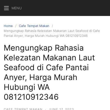
Skip
MENU
to
content
Home
Cafe Tempat Makan
Mengungkap Rahasia Kelezatan Makanan Laut Seafood di Cafe
Pantai Anyer, Harga Murah Hubungi WA 081210912346
Mengungkap Rahasia
Kelezatan Makanan Laut
Seafood di Cafe Pantai
Anyer, Harga Murah
Hubungi WA
081210912346
CAFE TEMPAT MAKAN
·
JUNE 17, 2023