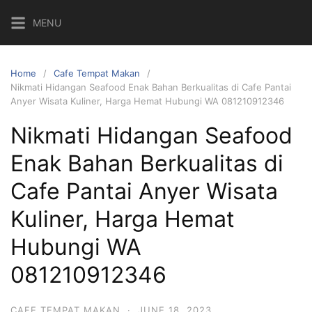
Skip
MENU
to
content
Home
Cafe Tempat Makan
Nikmati Hidangan Seafood Enak Bahan Berkualitas di Cafe Pantai
Anyer Wisata Kuliner, Harga Hemat Hubungi WA 081210912346
Nikmati Hidangan Seafood
Enak Bahan Berkualitas di
Cafe Pantai Anyer Wisata
Kuliner, Harga Hemat
Hubungi WA
081210912346
CAFE TEMPAT MAKAN
·
JUNE 18, 2023