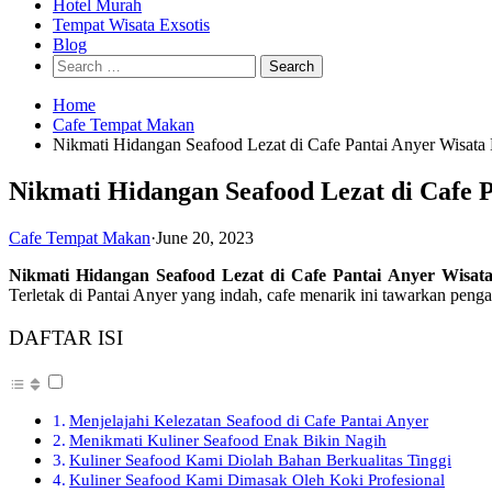
Hotel Murah
Tempat Wisata Exsotis
Blog
Search
for:
Home
Cafe Tempat Makan
Nikmati Hidangan Seafood Lezat di Cafe Pantai Anyer Wisa
Nikmati Hidangan Seafood Lezat di Cafe
Cafe Tempat Makan
·
June 20, 2023
Nikmati Hidangan Seafood Lezat di Cafe Pantai Anyer Wisa
Terletak di Pantai Anyer yang indah, cafe menarik ini tawarkan pe
DAFTAR ISI
Menjelajahi Kelezatan Seafood di Cafe Pantai Anyer
Menikmati Kuliner Seafood Enak Bikin Nagih
Kuliner Seafood Kami Diolah Bahan Berkualitas Tinggi
Kuliner Seafood Kami Dimasak Oleh Koki Profesional