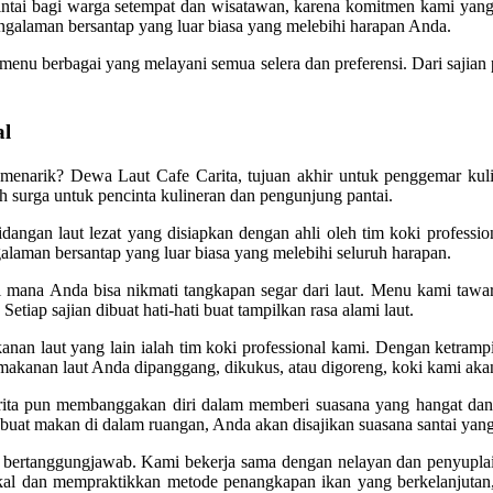
intai bagi warga setempat dan wisatawan, karena komitmen kami yang 
galaman bersantap yang luar biasa yang melebihi harapan Anda.
 menu berbagai yang melayani semua selera dan preferensi. Dari saji
al
 menarik? Dewa Laut Cafe Carita, tujuan akhir untuk penggemar kul
lah surga untuk pencinta kulineran dan pengunjung pantai.
angan laut lezat yang disiapkan dengan ahli oleh tim koki professio
laman bersantap yang luar biasa yang melebihi seluruh harapan.
mana Anda bisa nikmati tangkapan segar dari laut. Menu kami tawar
tiap sajian dibuat hati-hati buat tampilkan rasa alami laut.
n laut yang lain ialah tim koki professional kami. Dengan ketrampi
 makanan laut Anda dipanggang, dikukus, atau digoreng, koki kami aka
rita pun membanggakan diri dalam memberi suasana yang hangat dan m
at makan di dalam ruangan, Anda akan disajikan suasana santai yan
 bertanggungjawab. Kami bekerja sama dengan nelayan dan penyuplai 
al dan mempraktikkan metode penangkapan ikan yang berkelanjutan,