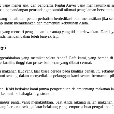
ak yang menerjang, dan panorama Pantai Anyer yang mengagumkan sa
ati pemandangan pemandangan sambil nikmati pengalaman bersantap
ff yang ramah dan penuh perhatian berdedikasi buat memastikan jika 
 siap untuk memudahkan dan memenuhi kebutuhan Anda.
nda yang mencari pengalaman bersantap yang tidak terlewatkan. Dari l
Anda mendambakan lebih banyak lagi.
ggi
birakan yang memikat selera Anda? Cafe kami, yang berada di te
kualitas tinggi dan proses kulineran yang dibuat cermat.
 makanan laut yang luar biasa berada pada kualitas bahan. Itu sebab
ami senang dalam menyediakan pelanggan kami secara bermacam piliha
han. Koki berbakat kami punya pengetahuan dalam tentang makanan la
ke dunia kebahagiaan gastronomi.
 pinggir pantai yang menakjubkan. Saat Anda nikmati sajian makan
g berperan sebagai latar belakang yang sempurna buat pengalaman be