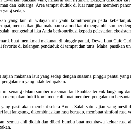
a teman dan keluarga. Area tempat duduk di luar ruangan memberi p
a yang sedap.
yang lain di wilayah ini yaitu komitmennya pada keberlanjutan
mpat, memastikan jika makanan seafood kami mengambil sumber deng
rsalah, mengetahui jika Anda berkontribusi kepada pelestarian ekosistem
arik buat menikmati makanan di pinggir pantai, Dewa Laut Cafe Cari
 favorite di kalangan penduduk di tempat dan turis. Maka, pastikan 
 sajian makanan laut yang sedap dengan suasana pinggir pantai yang 
 pengalaman yang tidak terlupakan.
ini senang dalam sumber makanan laut kualitas terbaik langsung dari
gitan merupakan bukti komitmen cafe buat memberi pengalaman bersantap
 yang pasti akan memikat selera Anda. Salah satu sajian yang mesti
ri laut langsung, dikombinasikan rasa berasap, membuat simfoni rasa 
n, semua ahli diolah dan diberi bumbu buat membawa keluar rasa ala
makan.