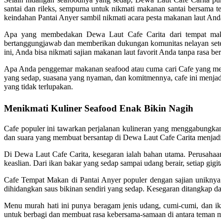
santai dan rileks, sempurna untuk nikmati makanan santai bersam
keindahan Pantai Anyer sambil nikmati acara pesta makanan laut And
Apa yang membedakan Dewa Laut Cafe Carita dari tempat makan 
bertanggungjawab dan memberikan dukungan komunitas nelayan sete
ini, Anda bisa nikmati sajian makanan laut favorit Anda tanpa rasa be
Apa Anda penggemar makanan seafood atau cuma cari Cafe yang men
yang sedap, suasana yang nyaman, dan komitmennya, cafe ini menjadi
yang tidak terlupakan.
Menikmati Kuliner Seafood Enak Bikin Nagih
Cafe populer ini tawarkan perjalanan kulineran yang menggabungkan
dan suara yang membuat bersantap di Dewa Laut Cafe Carita menjadi
Di Dewa Laut Cafe Carita, kesegaran ialah bahan utama. Perusahaan 
keaslian. Dari ikan bakar yang sedap sampai udang berair, setiap gi
Cafe Tempat Makan di Pantai Anyer populer dengan sajian uniknya
dihidangkan saus bikinan sendiri yang sedap. Kesegaran ditangkap da
Menu murah hati ini punya beragam jenis udang, cumi-cumi, dan ika
untuk berbagi dan membuat rasa kebersama-samaan di antara teman 