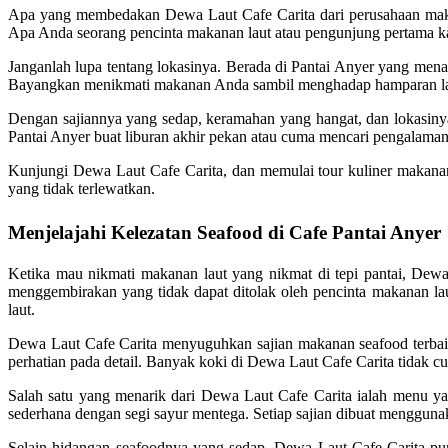
Apa yang membedakan Dewa Laut Cafe Carita dari perusahaan makana
Apa Anda seorang pencinta makanan laut atau pengunjung pertama k
Janganlah lupa tentang lokasinya. Berada di Pantai Anyer yang m
Bayangkan menikmati makanan Anda sambil menghadap hamparan laut 
Dengan sajiannya yang sedap, keramahan yang hangat, dan lokasin
Pantai Anyer buat liburan akhir pekan atau cuma mencari pengalaman
Kunjungi Dewa Laut Cafe Carita, dan memulai tour kuliner makana
yang tidak terlewatkan.
Menjelajahi Kelezatan Seafood di Cafe Pantai Anyer
Ketika mau nikmati makanan laut yang nikmat di tepi pantai, Dewa
menggembirakan yang tidak dapat ditolak oleh pencinta makanan la
laut.
Dewa Laut Cafe Carita menyuguhkan sajian makanan seafood terbaik 
perhatian pada detail. Banyak koki di Dewa Laut Cafe Carita tidak
Salah satu yang menarik dari Dewa Laut Cafe Carita ialah menu ya
sederhana dengan segi sayur mentega. Setiap sajian dibuat mengguna
Selain hidangan seafoodnya yang sedap, Dewa Laut Cafe Carita pu