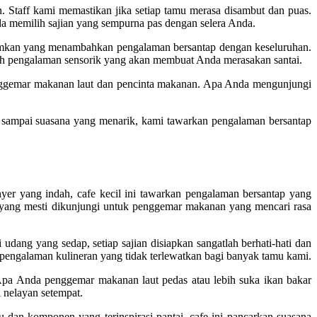
 Staff kami memastikan jika setiap tamu merasa disambut dan puas.
 memilih sajian yang sempurna pas dengan selera Anda.
gumkan yang menambahkan pengalaman bersantap dengan keseluruhan.
ah pengalaman sensorik yang akan membuat Anda merasakan santai.
enggemar makanan laut dan pencinta makanan. Apa Anda mengunjungi
.
 sampai suasana yang menarik, kami tawarkan pengalaman bersantap
yer yang indah, cafe kecil ini tawarkan pengalaman bersantap yang
n yang mesti dikunjungi untuk penggemar makanan yang mencari rasa
ang yang sedap, setiap sajian disiapkan sangatlah berhati-hati dan
pengalaman kulineran yang tidak terlewatkan bagi banyak tamu kami.
 Apa Anda penggemar makanan laut pedas atau lebih suka ikan bakar
 nelayan setempat.
an komponen yang terinspirasi pantai, cafe ini pancarkan suasana