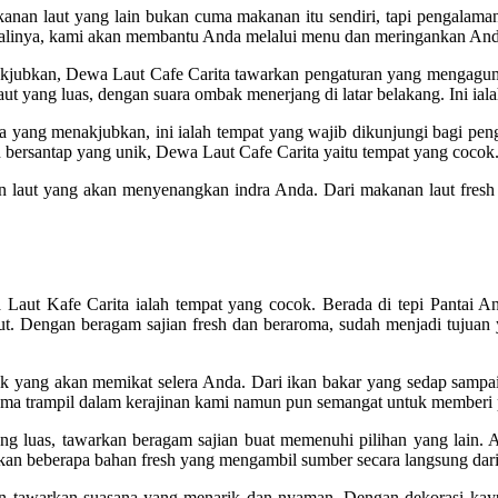
n laut yang lain bukan cuma makanan itu sendiri, tapi pengalaman.
alinya, kami akan membantu Anda melalui menu dan meringankan Anda
enakjubkan, Dewa Laut Cafe Carita tawarkan pengaturan yang menga
yang luas, dengan suara ombak menerjang di latar belakang. Ini ial
ya yang menakjubkan, ini ialah tempat yang wajib dikunjungi bagi p
 bersantap yang unik, Dewa Laut Cafe Carita yaitu tempat yang cocok
n laut yang akan menyenangkan indra Anda. Dari makanan laut fresh
 Laut Kafe Carita ialah tempat yang cocok. Berada di tepi Pantai An
ut. Dengan beragam sajian fresh dan beraroma, sudah menjadi tujua
yang akan memikat selera Anda. Dari ikan bakar yang sedap sampai ud
 cuma trampil dalam kerajinan kami namun pun semangat untuk memberi 
ng luas, tawarkan beragam sajian buat memenuhi pilihan yang lain.
kan beberapa bahan fresh yang mengambil sumber secara langsung dari
n tawarkan suasana yang menarik dan nyaman. Dengan dekorasi kayu d