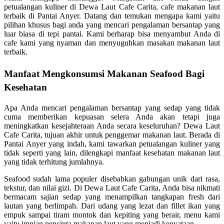
petualangan kuliner di Dewa Laut Cafe Carita, cafe makanan laut
terbaik di Pantai Anyer. Datang dan temukan mengapa kami yaitu
pilihan khusus bagi anda yang mencari pengalaman bersantap yang
luar biasa di tepi pantai. Kami berharap bisa menyambut Anda di
cafe kami yang nyaman dan menyuguhkan masakan makanan laut
terbaik.
Manfaat Mengkonsumsi Makanan Seafood Bagi
Kesehatan
Apa Anda mencari pengalaman bersantap yang sedap yang tidak
cuma memberikan kepuasan selera Anda akan tetapi juga
meningkatkan kesejahteraan Anda secara keseluruhan? Dewa Laut
Cafe Carita, tujuan akhir untuk penggemar makanan laut. Berada di
Pantai Anyer yang indah, kami tawarkan petualangan kuliner yang
tidak seperti yang lain, dilengkapi manfaat kesehatan makanan laut
yang tidak terhitung jumlahnya.
Seafood sudah lama populer disebabkan gabungan unik dari rasa,
tekstur, dan nilai gizi. Di Dewa Laut Cafe Carita, Anda bisa nikmati
bermacam sajian sedap yang menampilkan tangkapan fresh dari
lautan yang berlimpah. Dari udang yang lezat dan fillet ikan yang
empuk sampai tiram montok dan kepiting yang berair, menu kami
yaitu impian pencinta makanan laut yang menjadi kenyataan.