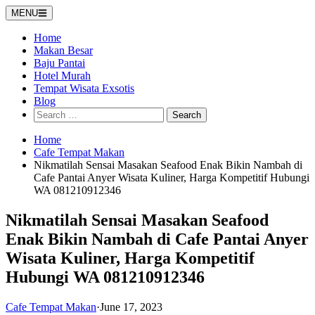
Skip
MENU
to
content
Home
Makan Besar
Baju Pantai
Hotel Murah
Tempat Wisata Exsotis
Blog
Search
for:
Home
Cafe Tempat Makan
Nikmatilah Sensai Masakan Seafood Enak Bikin Nambah di
Cafe Pantai Anyer Wisata Kuliner, Harga Kompetitif Hubungi
WA 081210912346
Nikmatilah Sensai Masakan Seafood
Enak Bikin Nambah di Cafe Pantai Anyer
Wisata Kuliner, Harga Kompetitif
Hubungi WA 081210912346
Cafe Tempat Makan
·
June 17, 2023