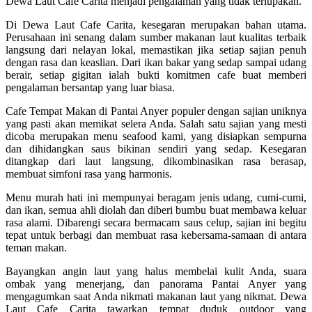
Dewa Laut Cafe Carita menjadi pengalaman yang tidak terlupakan.
Di Dewa Laut Cafe Carita, kesegaran merupakan bahan utama.
Perusahaan ini senang dalam sumber makanan laut kualitas terbaik
langsung dari nelayan lokal, memastikan jika setiap sajian penuh
dengan rasa dan keaslian. Dari ikan bakar yang sedap sampai udang
berair, setiap gigitan ialah bukti komitmen cafe buat memberi
pengalaman bersantap yang luar biasa.
Cafe Tempat Makan di Pantai Anyer populer dengan sajian uniknya
yang pasti akan memikat selera Anda. Salah satu sajian yang mesti
dicoba merupakan menu seafood kami, yang disiapkan sempurna
dan dihidangkan saus bikinan sendiri yang sedap. Kesegaran
ditangkap dari laut langsung, dikombinasikan rasa berasap,
membuat simfoni rasa yang harmonis.
Menu murah hati ini mempunyai beragam jenis udang, cumi-cumi,
dan ikan, semua ahli diolah dan diberi bumbu buat membawa keluar
rasa alami. Dibarengi secara bermacam saus celup, sajian ini begitu
tepat untuk berbagi dan membuat rasa kebersama-samaan di antara
teman makan.
Bayangkan angin laut yang halus membelai kulit Anda, suara
ombak yang menerjang, dan panorama Pantai Anyer yang
mengagumkan saat Anda nikmati makanan laut yang nikmat. Dewa
Laut Cafe Carita tawarkan tempat duduk outdoor yang