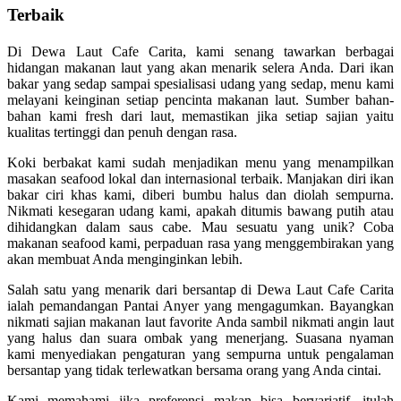
Terbaik
Di Dewa Laut Cafe Carita, kami senang tawarkan berbagai
hidangan makanan laut yang akan menarik selera Anda. Dari ikan
bakar yang sedap sampai spesialisasi udang yang sedap, menu kami
melayani keinginan setiap pencinta makanan laut. Sumber bahan-
bahan kami fresh dari laut, memastikan jika setiap sajian yaitu
kualitas tertinggi dan penuh dengan rasa.
Koki berbakat kami sudah menjadikan menu yang menampilkan
masakan seafood lokal dan internasional terbaik. Manjakan diri ikan
bakar ciri khas kami, diberi bumbu halus dan diolah sempurna.
Nikmati kesegaran udang kami, apakah ditumis bawang putih atau
dihidangkan dalam saus cabe. Mau sesuatu yang unik? Coba
makanan seafood kami, perpaduan rasa yang menggembirakan yang
akan membuat Anda menginginkan lebih.
Salah satu yang menarik dari bersantap di Dewa Laut Cafe Carita
ialah pemandangan Pantai Anyer yang mengagumkan. Bayangkan
nikmati sajian makanan laut favorite Anda sambil nikmati angin laut
yang halus dan suara ombak yang menerjang. Suasana nyaman
kami menyediakan pengaturan yang sempurna untuk pengalaman
bersantap yang tidak terlewatkan bersama orang yang Anda cintai.
Kami memahami jika preferensi makan bisa bervariatif, itulah