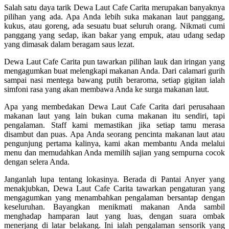
Salah satu daya tarik Dewa Laut Cafe Carita merupakan banyaknya
pilihan yang ada. Apa Anda lebih suka makanan laut panggang,
kukus, atau goreng, ada sesuatu buat seluruh orang. Nikmati cumi
panggang yang sedap, ikan bakar yang empuk, atau udang sedap
yang dimasak dalam beragam saus lezat.
Dewa Laut Cafe Carita pun tawarkan pilihan lauk dan iringan yang
mengagumkan buat melengkapi makanan Anda. Dari calamari gurih
sampai nasi mentega bawang putih beraroma, setiap gigitan ialah
simfoni rasa yang akan membawa Anda ke surga makanan laut.
Apa yang membedakan Dewa Laut Cafe Carita dari perusahaan
makanan laut yang lain bukan cuma makanan itu sendiri, tapi
pengalaman. Staff kami memastikan jika setiap tamu merasa
disambut dan puas. Apa Anda seorang pencinta makanan laut atau
pengunjung pertama kalinya, kami akan membantu Anda melalui
menu dan memudahkan Anda memilih sajian yang sempurna cocok
dengan selera Anda.
Janganlah lupa tentang lokasinya. Berada di Pantai Anyer yang
menakjubkan, Dewa Laut Cafe Carita tawarkan pengaturan yang
mengagumkan yang menambahkan pengalaman bersantap dengan
keseluruhan. Bayangkan menikmati makanan Anda sambil
menghadap hamparan laut yang luas, dengan suara ombak
menerjang di latar belakang. Ini ialah pengalaman sensorik yang