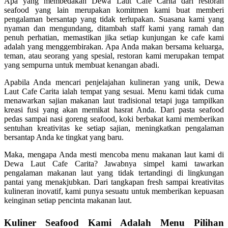
Apa yang membedakan Dewa Laut Cafe Carita dari restoran
seafood yang lain merupakan komitmen kami buat memberi
pengalaman bersantap yang tidak terlupakan. Suasana kami yang
nyaman dan mengundang, ditambah staff kami yang ramah dan
penuh perhatian, memastikan jika setiap kunjungan ke cafe kami
adalah yang menggembirakan. Apa Anda makan bersama keluarga,
teman, atau seorang yang spesial, restoran kami merupakan tempat
yang sempurna untuk membuat kenangan abadi.
Apabila Anda mencari penjelajahan kulineran yang unik, Dewa
Laut Cafe Carita ialah tempat yang sesuai. Menu kami tidak cuma
menawarkan sajian makanan laut tradisional tetapi juga tampilkan
kreasi fusi yang akan memikat hasrat Anda. Dari pasta seafood
pedas sampai nasi goreng seafood, koki berbakat kami memberikan
sentuhan kreativitas ke setiap sajian, meningkatkan pengalaman
bersantap Anda ke tingkat yang baru.
Maka, mengapa Anda mesti mencoba menu makanan laut kami di
Dewa Laut Cafe Carita? Jawabnya simpel kami tawarkan
pengalaman makanan laut yang tidak tertandingi di lingkungan
pantai yang menakjubkan. Dari tangkapan fresh sampai kreativitas
kulineran inovatif, kami punya sesuatu untuk memberikan kepuasan
keinginan setiap pencinta makanan laut.
Kuliner Seafood Kami Adalah Menu Pilihan