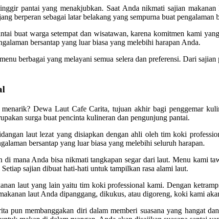
 pinggir pantai yang menakjubkan. Saat Anda nikmati sajian makan
g berperan sebagai latar belakang yang sempurna buat pengalaman be
intai buat warga setempat dan wisatawan, karena komitmen kami yang 
galaman bersantap yang luar biasa yang melebihi harapan Anda.
 menu berbagai yang melayani semua selera dan preferensi. Dari saji
al
 menarik? Dewa Laut Cafe Carita, tujuan akhir bagi penggemar kul
erupakan surga buat pencinta kulineran dan pengunjung pantai.
angan laut lezat yang disiapkan dengan ahli oleh tim koki professio
alaman bersantap yang luar biasa yang melebihi seluruh harapan.
 di mana Anda bisa nikmati tangkapan segar dari laut. Menu kami ta
tiap sajian dibuat hati-hati untuk tampilkan rasa alami laut.
n laut yang lain yaitu tim koki professional kami. Dengan ketrampi
 makanan laut Anda dipanggang, dikukus, atau digoreng, koki kami aka
rita pun membanggakan diri dalam memberi suasana yang hangat dan m