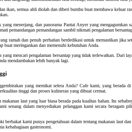
 ikan, semua ahli diolah dan diberi bumbu buat membawa keluar rasa a
akan.
ak yang menerjang, dan panorama Pantai Anyer yang mengagumkan sa
mati pemandangan pemandangan sambil nikmati pengalaman bersanta
ff yang ramah dan penuh perhatian berdedikasi untuk memastikan jika 
siap buat meringankan dan memenuhi kebutuhan Anda.
nda yang mencari pengalaman bersantap yang tidak terlewatkan. Dari l
Anda mendambakan lebih banyak lagi.
ggi
birakan yang memikat selera Anda? Cafe kami, yang berada di te
kualitas tinggi dan proses kulineran yang dibuat cermat.
 makanan laut yang luar biasa berada pada kualitas bahan. Itu sebab
ami senang dalam menyediakan pelanggan kami secara beragam piliha
Koki berbakat kami punya pengetahuan dalam tentang makanan laut da
ia kebahagiaan gastronomi.