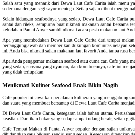
Salah satu yang menarik dari Dewa Laut Cafe Carita ialah menu ya
sederhana dengan segi sayur mentega. Setiap sajian dibuat mengguna
Selain hidangan seafoodnya yang sedap, Dewa Laut Cafe Carita pu
santai dan rileks, sempurna buat nikmati makanan santai bersama
keindahan Pantai Anyer sambil nikmati acara pesta makanan laut And
Apa yang membedakan Dewa Laut Cafe Carita dari tempat makan ya
bertanggungjawab dan memberikan dukungan komunitas nelayan sete
ini, Anda bisa nikmati sajian makanan laut favorit Anda tanpa rasa be
Apa Anda penggemar makanan seafood atau cuma cari Cafe yang men
yang sedap, suasana yang nyaman, dan komitmennya, cafe ini menjad
yang tidak terlupakan.
Menikmati Kuliner Seafood Enak Bikin Nagih
Cafe populer ini tawarkan perjalanan kulineran yang menggabungkan
dan suara yang membuat bersantap di Dewa Laut Cafe Carita menjadi
Di Dewa Laut Cafe Carita, kesegaran ialah bahan utama. Perusahaan 
keaslian. Dari ikan bakar yang sedap sampai udang berair, setiap gig
Cafe Tempat Makan di Pantai Anyer populer dengan sajian uniknya
dihidangkan saus bikinan sendiri yang sedap. Kesegaran ditangkap da