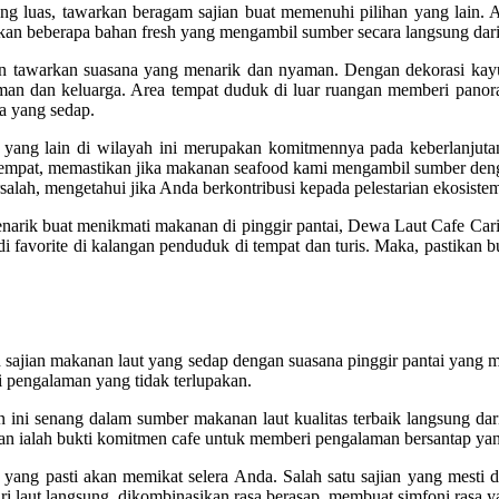
ng luas, tawarkan beragam sajian buat memenuhi pilihan yang lain.
kan beberapa bahan fresh yang mengambil sumber secara langsung dari
n tawarkan suasana yang menarik dan nyaman. Dengan dekorasi kayu d
 teman dan keluarga. Area tempat duduk di luar ruangan memberi p
a yang sedap.
ng lain di wilayah ini merupakan komitmennya pada keberlanjutan.
mpat, memastikan jika makanan seafood kami mengambil sumber deng
rsalah, mengetahui jika Anda berkontribusi kepada pelestarian ekosistem
arik buat menikmati makanan di pinggir pantai, Dewa Laut Cafe Cari
i favorite di kalangan penduduk di tempat dan turis. Maka, pastikan 
 sajian makanan laut yang sedap dengan suasana pinggir pantai yang m
 pengalaman yang tidak terlupakan.
ini senang dalam sumber makanan laut kualitas terbaik langsung dari
itan ialah bukti komitmen cafe untuk memberi pengalaman bersantap yan
 yang pasti akan memikat selera Anda. Salah satu sajian yang mesti
ri laut langsung, dikombinasikan rasa berasap, membuat simfoni rasa 