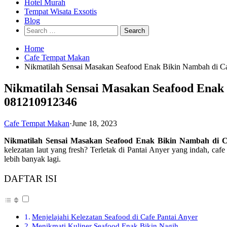
Hotel Murah
Tempat Wisata Exsotis
Blog
Search
for:
Home
Cafe Tempat Makan
Nikmatilah Sensai Masakan Seafood Enak Bikin Nambah di C
Nikmatilah Sensai Masakan Seafood Enak
081210912346
Cafe Tempat Makan
·
June 18, 2023
Nikmatilah Sensai Masakan Seafood Enak Bikin Nambah di 
kelezatan laut yang fresh? Terletak di Pantai Anyer yang indah, 
lebih banyak lagi.
DAFTAR ISI
Menjelajahi Kelezatan Seafood di Cafe Pantai Anyer
Menikmati Kuliner Seafood Enak Bikin Nagih