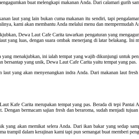
mengagumkan buat melengkapi makanan Anda. Dari calamari gurih sampa
n laut yang lain bukan cuma makanan itu sendiri, tapi pengalaman.
kalinya, kami akan membantu Anda melalui menu dan mempermudah And
enakjubkan, Dewa Laut Cafe Carita tawarkan pengaturan yang menga
t yang luas, dengan suara ombak menerjang di latar belakang. Ini
a yang menakjubkan, ini ialah tempat yang wajib dikunjungi untuk 
n bersantap yang unik, Dewa Laut Cafe Carita yaitu tempat yang pas.
n laut yang akan menyenangkan indra Anda. Dari makanan laut fresh
Laut Kafe Carita merupakan tempat yang pas. Berada di tepi Pantai A
ut. Dengan bermacam sajian fresh dan beraroma, sudah menjadi tujua
 yang akan memikat selera Anda. Dari ikan bakar yang sedap sampai 
cuma trampil dalam kerajinan kami tapi pun semangat buat memberi pen