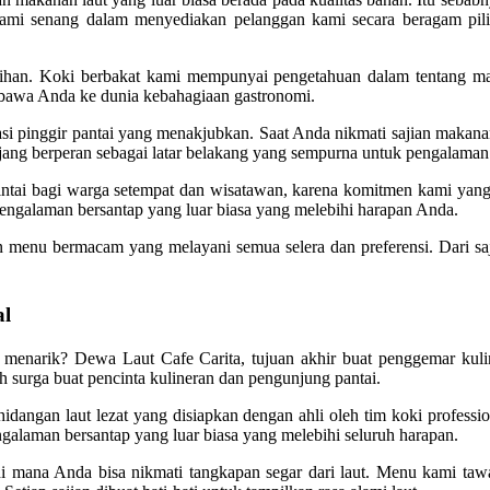
ami senang dalam menyediakan pelanggan kami secara beragam piliha
ihan. Koki berbakat kami mempunyai pengetahuan dalam tentang ma
awa Anda ke dunia kebahagiaan gastronomi.
asi pinggir pantai yang menakjubkan. Saat Anda nikmati sajian maka
g berperan sebagai latar belakang yang sempurna untuk pengalaman b
intai bagi warga setempat dan wisatawan, karena komitmen kami yang 
ngalaman bersantap yang luar biasa yang melebihi harapan Anda.
an menu bermacam yang melayani semua selera dan preferensi. Dari s
al
 menarik? Dewa Laut Cafe Carita, tujuan akhir buat penggemar kul
lah surga buat pencinta kulineran dan pengunjung pantai.
angan laut lezat yang disiapkan dengan ahli oleh tim koki professio
alaman bersantap yang luar biasa yang melebihi seluruh harapan.
mana Anda bisa nikmati tangkapan segar dari laut. Menu kami tawa