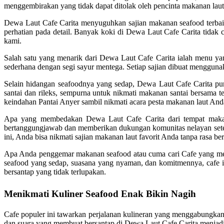
menggembirakan yang tidak dapat ditolak oleh pencinta makanan laut
Dewa Laut Cafe Carita menyuguhkan sajian makanan seafood terbaik 
perhatian pada detail. Banyak koki di Dewa Laut Cafe Carita tidak
kami.
Salah satu yang menarik dari Dewa Laut Cafe Carita ialah menu ya
sederhana dengan segi sayur mentega. Setiap sajian dibuat mengguna
Selain hidangan seafoodnya yang sedap, Dewa Laut Cafe Carita pu
santai dan rileks, sempurna untuk nikmati makanan santai bersam
keindahan Pantai Anyer sambil nikmati acara pesta makanan laut And
Apa yang membedakan Dewa Laut Cafe Carita dari tempat makan y
bertanggungjawab dan memberikan dukungan komunitas nelayan sete
ini, Anda bisa nikmati sajian makanan laut favorit Anda tanpa rasa be
Apa Anda penggemar makanan seafood atau cuma cari Cafe yang me
seafood yang sedap, suasana yang nyaman, dan komitmennya, cafe in
bersantap yang tidak terlupakan.
Menikmati Kuliner Seafood Enak Bikin Nagih
Cafe populer ini tawarkan perjalanan kulineran yang menggabungkan
dan suara yang membuat bersantap di Dewa Laut Cafe Carita menjadi