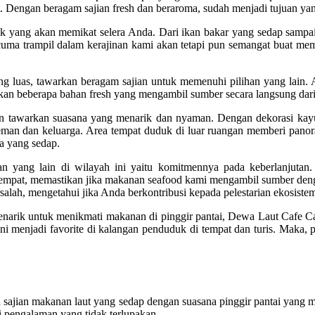
. Dengan beragam sajian fresh dan beraroma, sudah menjadi tujuan ya
yang akan memikat selera Anda. Dari ikan bakar yang sedap sampai ud
 cuma trampil dalam kerajinan kami akan tetapi pun semangat buat me
ng luas, tawarkan beragam sajian untuk memenuhi pilihan yang lain.
kan beberapa bahan fresh yang mengambil sumber secara langsung dari
n tawarkan suasana yang menarik dan nyaman. Dengan dekorasi kayu d
a teman dan keluarga. Area tempat duduk di luar ruangan memberi p
a yang sedap.
ang lain di wilayah ini yaitu komitmennya pada keberlanjutan. 
mpat, memastikan jika makanan seafood kami mengambil sumber deng
rsalah, mengetahui jika Anda berkontribusi kepada pelestarian ekosistem
narik untuk menikmati makanan di pinggir pantai, Dewa Laut Cafe C
i menjadi favorite di kalangan penduduk di tempat dan turis. Maka,
 sajian makanan laut yang sedap dengan suasana pinggir pantai yang m
 pengalaman yang tidak terlupakan.