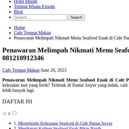
Hotel Murah
Tempat Wisata Exsotis
Blog
Search
for:
Home
Cafe Tempat Makan
Penawaran Melimpah Nikmati Menu Seafood Enak di Cafe Pan
Penawaran Melimpah Nikmati Menu Seafoo
081210912346
Cafe Tempat Makan
·
June 20, 2023
Penawaran Melimpah Nikmati Menu Seafood Enak di Cafe Pa
kelezatan laut yang fresh? Terletak di Pantai Anyer yang indah, 
lebih banyak lagi.
DAFTAR ISI
Menjelajahi Kelezatan Seafood di Cafe Pantai Anyer
Menikmati Kuliner Seafood Enak Bikin Nagih