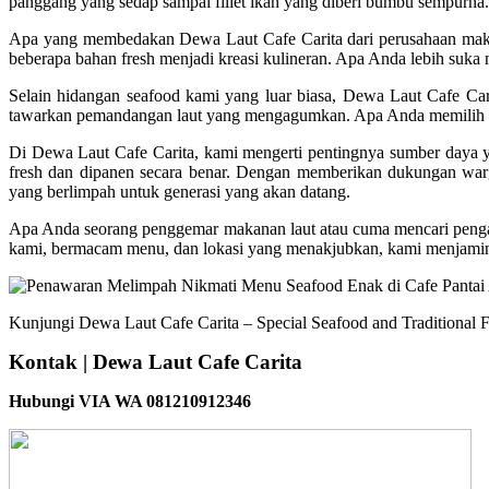
panggang yang sedap sampai fillet ikan yang diberi bumbu sempurna. Se
Apa yang membedakan Dewa Laut Cafe Carita dari perusahaan makana
beberapa bahan fresh menjadi kreasi kulineran. Apa Anda lebih suka
Selain hidangan seafood kami yang luar biasa, Dewa Laut Cafe Ca
tawarkan pemandangan laut yang mengagumkan. Apa Anda memilih bu
Di Dewa Laut Cafe Carita, kami mengerti pentingnya sumber daya 
fresh dan dipanen secara benar. Dengan memberikan dukungan war
yang berlimpah untuk generasi yang akan datang.
Apa Anda seorang penggemar makanan laut atau cuma mencari pengal
kami, bermacam menu, dan lokasi yang menakjubkan, kami menjamin 
Kunjungi Dewa Laut Cafe Carita – Special Seafood and Traditional F
Kontak | Dewa Laut Cafe Carita
Hubungi VIA WA 081210912346