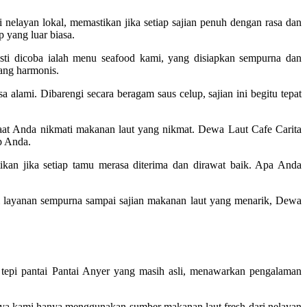
 nelayan lokal, memastikan jika setiap sajian penuh dengan rasa dan
 yang luar biasa.
sti dicoba ialah menu seafood kami, yang disiapkan sempurna dan
yang harmonis.
lami. Dibarengi secara beragam saus celup, sajian ini begitu tepat
at Anda nikmati makanan laut yang nikmat. Dewa Laut Cafe Carita
p Anda.
ikan jika setiap tamu merasa diterima dan dirawat baik. Apa Anda
ri layanan sempurna sampai sajian makanan laut yang menarik, Dewa
pi pantai Pantai Anyer yang masih asli, menawarkan pengalaman
bnya kami hanya menggunakan sumber makanan laut fresh dari nelayan