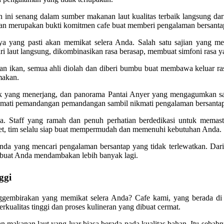
ini senang dalam sumber makanan laut kualitas terbaik langsung dari
gitan merupakan bukti komitmen cafe buat memberi pengalaman bersantap
a yang pasti akan memikat selera Anda. Salah satu sajian yang me
ri laut langsung, dikombinasikan rasa berasap, membuat simfoni rasa 
 ikan, semua ahli diolah dan diberi bumbu buat membawa keluar rasa a
makan.
ak yang menerjang, dan panorama Pantai Anyer yang mengagumkan sa
mati pemandangan pemandangan sambil nikmati pengalaman bersanta
a. Staff yang ramah dan penuh perhatian berdedikasi untuk memast
t, tim selalu siap buat mempermudah dan memenuhi kebutuhan Anda.
 anda yang mencari pengalaman bersantap yang tidak terlewatkan. Da
mbuat Anda mendambakan lebih banyak lagi.
ggi
birakan yang memikat selera Anda? Cafe kami, yang berada di te
kualitas tinggi dan proses kulineran yang dibuat cermat.
 makanan laut yang luar biasa berada pada kualitas bahan. Itu seba