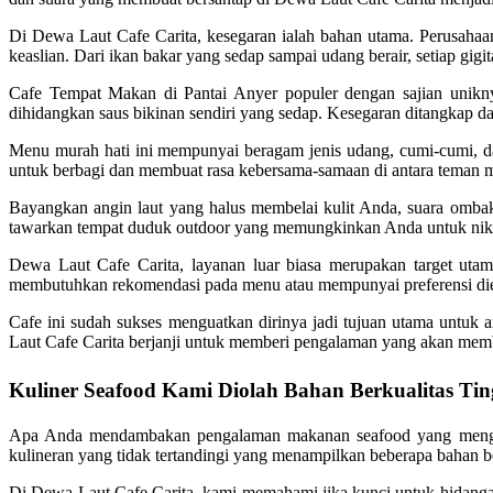
Di Dewa Laut Cafe Carita, kesegaran ialah bahan utama. Perusahaan 
keaslian. Dari ikan bakar yang sedap sampai udang berair, setiap gi
Cafe Tempat Makan di Pantai Anyer populer dengan sajian unikny
dihidangkan saus bikinan sendiri yang sedap. Kesegaran ditangkap da
Menu murah hati ini mempunyai beragam jenis udang, cumi-cumi, dan
untuk berbagi dan membuat rasa kebersama-samaan di antara teman 
Bayangkan angin laut yang halus membelai kulit Anda, suara omb
tawarkan tempat duduk outdoor yang memungkinkan Anda untuk nik
Dewa Laut Cafe Carita, layanan luar biasa merupakan target utam
membutuhkan rekomendasi pada menu atau mempunyai preferensi die
Cafe ini sudah sukses menguatkan dirinya jadi tujuan utama untuk
Laut Cafe Carita berjanji untuk memberi pengalaman yang akan me
Kuliner Seafood Kami Diolah Bahan Berkualitas Tin
Apa Anda mendambakan pengalaman makanan seafood yang menggem
kulineran yang tidak tertandingi yang menampilkan beberapa bahan ber
Di Dewa Laut Cafe Carita, kami memahami jika kunci untuk hidangan