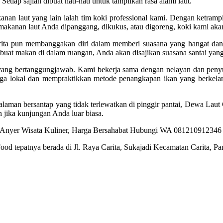
tiap sajian dibuat hati-hati untuk tampilkan rasa alami laut.
n laut yang lain ialah tim koki professional kami. Dengan ketrampi
 makanan laut Anda dipanggang, dikukus, atau digoreng, koki kami aka
rita pun membanggakan diri dalam memberi suasana yang hangat dan m
at makan di dalam ruangan, Anda akan disajikan suasana santai yan
yang bertanggungjawab. Kami bekerja sama dengan nelayan dan penyu
ga lokal dan mempraktikkan metode penangkapan ikan yang berkelanj
aman bersantap yang tidak terlewatkan di pinggir pantai, Dewa Laut 
jika kunjungan Anda luar biasa.
ood tepatnya berada di Jl. Raya Carita, Sukajadi Kecamatan Carita, 