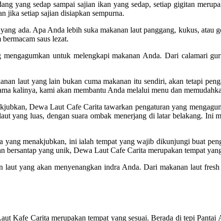
ang yang sedap sampai sajian ikan yang sedap, setiap gigitan merupa
 jika setiap sajian disiapkan sempurna.
n yang ada. Apa Anda lebih suka makanan laut panggang, kukus, atau 
 bermacam saus lezat.
g mengagumkan untuk melengkapi makanan Anda. Dari calamari gurih
n laut yang lain bukan cuma makanan itu sendiri, akan tetapi penga
rtama kalinya, kami akan membantu Anda melalui menu dan memudahka
enakjubkan, Dewa Laut Cafe Carita tawarkan pengaturan yang menga
t yang luas, dengan suara ombak menerjang di latar belakang. Ini
ya yang menakjubkan, ini ialah tempat yang wajib dikunjungi buat p
an bersantap yang unik, Dewa Laut Cafe Carita merupakan tempat yang
n laut yang akan menyenangkan indra Anda. Dari makanan laut fresh
aut Kafe Carita merupakan tempat yang sesuai. Berada di tepi Pantai 