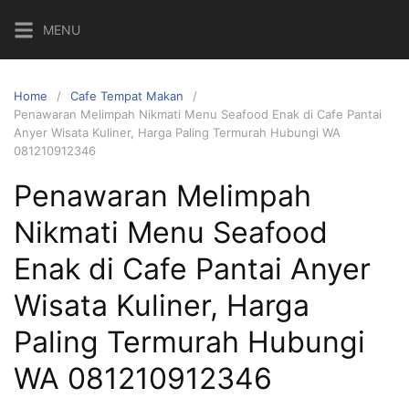
Skip
MENU
to
content
Home
Cafe Tempat Makan
Penawaran Melimpah Nikmati Menu Seafood Enak di Cafe Pantai
Anyer Wisata Kuliner, Harga Paling Termurah Hubungi WA
081210912346
Penawaran Melimpah
Nikmati Menu Seafood
Enak di Cafe Pantai Anyer
Wisata Kuliner, Harga
Paling Termurah Hubungi
WA 081210912346